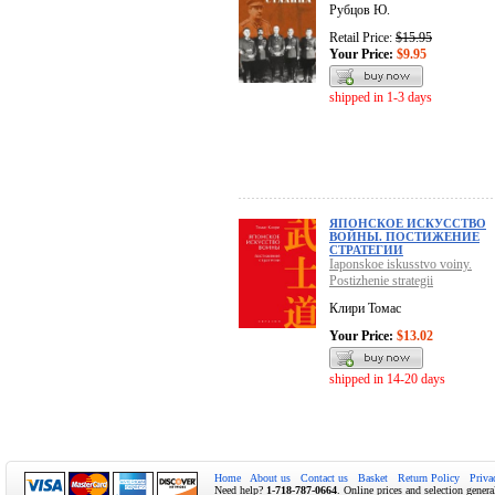
Рубцов Ю.
Retail Price:
$15.95
Your Price:
$9.95
shipped in 1-3 days
ЯПОНСКОЕ ИСКУССТВО
ВОЙНЫ. ПОСТИЖЕНИЕ
СТРАТЕГИИ
Iaponskoe iskusstvo voiny.
Postizhenie strategii
Клири Томас
Your Price:
$13.02
shipped in 14-20 days
Home
About us
Contact us
Basket
Return Policy
Priva
Need help?
1-718-787-0664
. Online prices and selection genera