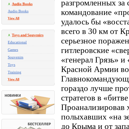
разгромленных за 
Audio Books
командование «пр
Audio Books
View All
удалось бы «восст
всего в 30 км от К
Toys and Souvenirs
серьезное поражен
Educational
гитлеровские «све
Games
Souvenirs
«генерал Грязь» и
Toys
Красной Армии во 
Training
Главнокомандующи
View All
гораздо лучше пр
стратегов в «битве
Проанализировав 
полыхавших «на зе
до Крыма и от за