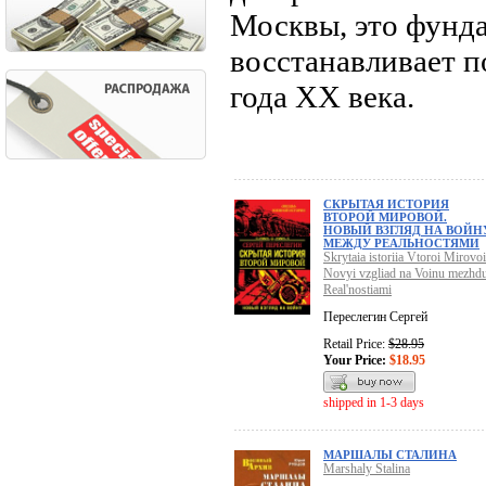
Москвы, это фунд
восстанавливает 
года XX века.
СКРЫТАЯ ИСТОРИЯ
ВТОРОЙ МИРОВОЙ.
НОВЫЙ ВЗГЛЯД НА ВОЙН
МЕЖДУ РЕАЛЬНОСТЯМИ
Skrytaia istoriia Vtoroi Mirovoi
Novyi vzgliad na Voinu mezhd
Real'nostiami
Переслегин Сергей
Retail Price:
$28.95
Your Price:
$18.95
shipped in 1-3 days
МАРШАЛЫ СТАЛИНА
Marshaly Stalina