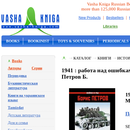
Vasha Kniga Russian B
more than 125,000 Russia
|
|
New Products
Bestsellers
Libraries
BOOKS
BOOKINIST
TOYS & SOUVENIRS
PERIODICALS
ON SALE
КАТАЛОГ
КНИГИ
ИСТОР
Books
Авторы
Серии
1941 : работа над ошибка
Периодика
Петров Б.
Букинистическая
литература
19
Книги на украинском
языке
M
Tamizdat
П
Детская литература
Дом и семья
S