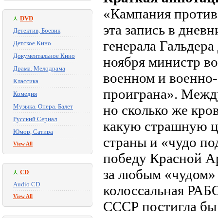
«Кампания против 
DVD
эта запись в днев
Детектив, Боевик
генерала Гальдера
Детское Кино
Документальное Кино
ноября министр в
Драма. Мелодрама
военном и военно
Классика
проиграна». Между
Комедия
но сколько же кро
Музыка. Опера. Балет
Русский Сериал
какую страшную це
Юмор, Сатира
страны и «чудо по
View All
победу Красной А
за любым «чудом» 
CD
Audio CD
колоссальная РА
View All
СССР постигла бы