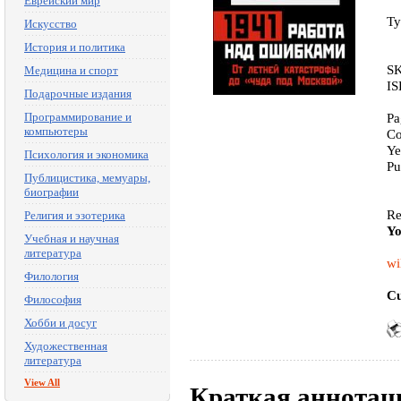
Еврейский мир
Ty
Искусство
История и политика
SK
Медицина и спорт
IS
Подарочные издания
Программирование и
Pa
компьютеры
Co
Ye
Психология и экономика
Pu
Публицистика, мемуары,
биографии
Re
Религия и эзотерика
Yo
Учебная и научная
литература
wi
Филология
Cu
Философия
Хобби и досуг
Художественная
литература
View All
Краткая аннотац