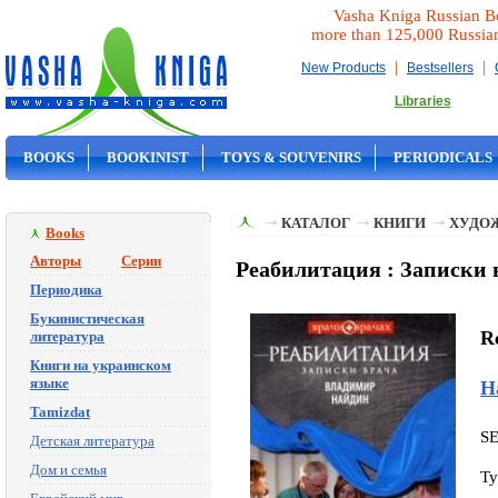
Vasha Kniga Russian B
more than 125,000 Russia
|
|
New Products
Bestsellers
Libraries
BOOKS
BOOKINIST
TOYS & SOUVENIRS
PERIODICALS
ON SALE
КАТАЛОГ
КНИГИ
ХУДО
Books
Авторы
Серии
Реабилитация : Записки 
Периодика
Букинистическая
Re
литература
Книги на украинском
языке
Н
Tamizdat
S
Детская литература
Дом и семья
Ty