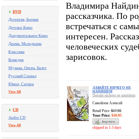
Владимира Найдина
DVD
рассказчика. По р
Детектив, Боевик
встречаться с сам
Детское Кино
интересен. Расска
Документальное Кино
Драма. Мелодрама
человеческих суде
Классика
зарисовок.
Комедия
Музыка. Опера. Балет
Русский Сериал
Юмор, Сатира
ДАВАЙТЕ НИЧЕГО НЕ
НАПИШЕМ
View All
Davaite nichego ne napishem
Самойлов Алексей
CD
Retail Price:
$17.95
Your Price:
$10.95
Audio CD
View All
shipped in 1-3 days