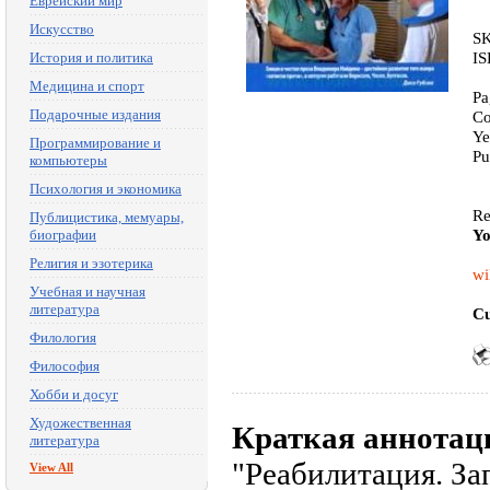
Еврейский мир
Искусство
SK
IS
История и политика
Медицина и спорт
Pa
Подарочные издания
Co
Ye
Программирование и
Pu
компьютеры
Психология и экономика
Re
Публицистика, мемуары,
Yo
биографии
Религия и эзотерика
wi
Учебная и научная
литература
Cu
Филология
Философия
Хобби и досуг
Художественная
Краткая аннотац
литература
"Реабилитация. За
View All