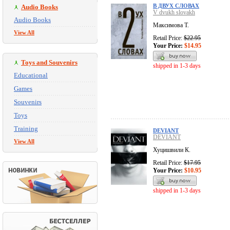
В ДВУХ СЛОВАХ
Audio Books
V dvukh slovakh
Audio Books
Максимова Т.
View All
Retail Price:
$22.95
Your Price:
$14.95
Toys and Souvenirs
shipped in 1-3 days
Educational
Games
Souvenirs
Toys
Training
DEVIANT
DEVIANT
View All
Хуцишвили К.
Retail Price:
$17.95
Your Price:
$10.95
shipped in 1-3 days