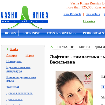
Vasha Kniga Russian B
more than 125,000 Russia
|
|
New Products
Bestsellers
Libraries
BOOKS
BOOKINIST
TOYS & SOUVENIRS
PERIODICALS
ON SALE
КАТАЛОГ
КНИГИ
ДОМ И
Books
Авторы
Серии
Лифтинг - гимнастика : м
Периодика
Васильевна
Букинистическая
литература
Li
Книги на украинском
языке
Ш
Tamizdat
Детская литература
S
Дом и семья