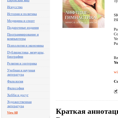
Еврейский мир
Ty
Искусство
История и политика
SK
IS
Медицина и спорт
Подарочные издания
Pa
Co
Программирование и
Ye
компьютеры
Pu
Психология и экономика
Публицистика, мемуары,
биографии
Re
Yo
Религия и эзотерика
Учебная и научная
wi
литература
Cu
Филология
Философия
Хобби и досуг
Художественная
литература
Краткая аннотац
View All