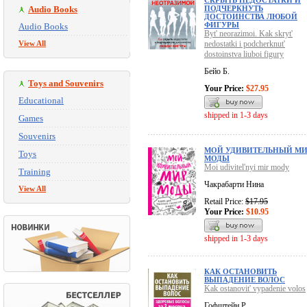
СКРЫТЬ НЕДОСТАТКИ И
Audio Books
ПОДЧЕРКНУТЬ
ДОСТОИНСТВА ЛЮБОЙ
ФИГУРЫ
Audio Books
Byt' neorazimoi. Kak skryt'
View All
nedostatki i podcherknut'
dostoinstva liuboi figury
Бейо Б.
Toys and Souvenirs
Your Price:
$27.95
Educational
shipped in 1-3 days
Games
Souvenirs
МОЙ УДИВИТЕЛЬНЫЙ М
Toys
МОДЫ
Moi udivitel'nyi mir mody
Training
Чакрабарти Нина
View All
Retail Price:
$17.95
Your Price:
$10.95
shipped in 1-3 days
КАК ОСТАНОВИТЬ
ВЫПАДЕНИЕ ВОЛОС
Kak ostanovit' vypadenie volos
Гофштейн Р.