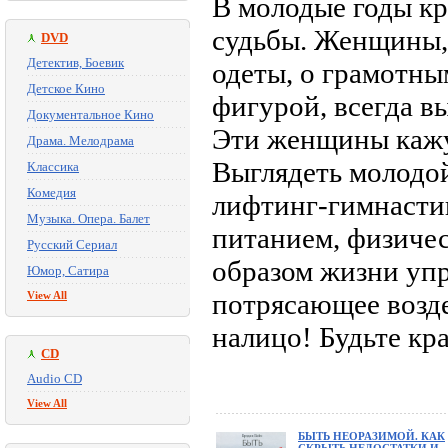
В молодые годы кр
судьбы. Женщины, 
DVD
Детектив, Боевик
одеты, о грамотны
Детское Кино
фигурой, всегда 
Документальное Кино
Эти женщины кажу
Драма. Мелодрама
Выглядеть молодой
Классика
Комедия
лифтинг-гимнастик
Музыка. Опера. Балет
питанием, физиче
Русский Сериал
образом жизни упр
Юмор, Сатира
потрясающее возде
View All
налицо! Будьте кр
CD
Audio CD
View All
БЫТЬ НЕОРАЗИМОЙ. КАК