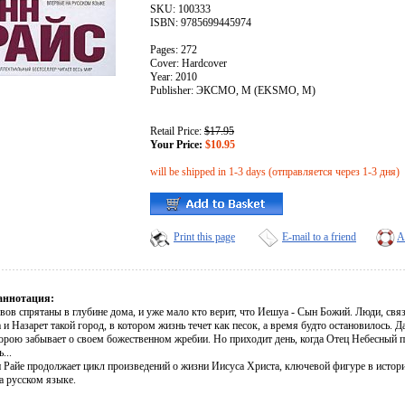
SKU: 100333
ISBN: 9785699445974
Pages: 272
Cover: Hardcover
Year: 2010
Publisher: ЭКСМО, М (EKSMO, M)
Retail Price:
$17.95
Your Price:
$10.95
will be shipped in 1-3 days (отправляется через 1-3 дня)
Print this page
E-mail to a friend
A
аннотация:
вов спрятаны в глубине дома, и уже мало кто верит, что Иешуа - Сын Божий. Люди, св
а и Назарет такой город, в котором жизнь течет как песок, а время будто остановилось.
орою забывает о своем божественном жребии. Но приходит день, когда Отец Небесный 
...
 Райе продолжает цикл произведений о жизни Иисуса Христа, ключевой фигуре в истори
а русском языке.