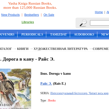
Vasha Kniga Russian Books,
more than 125,000 Russian Books.
|
Home
A
|
|
New Products
Bestsellers
On Sale
Libraries
OUVENIRS
PERIODICALS
TAMIZDAT
AUDOBOOKS
NEW
АТАЛОГ
КНИГИ
ХУДОЖЕСТВЕННАЯ ЛИТЕРАТУРА
СОВРЕМЕ
. Дорога в кану - Райс Э.
Iisus. Doroga v kanu
Райс Э.
(Rais E.)
SERIA:
Интеллектуальный бестселлер. Читает весь мир
Type :
Books