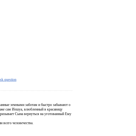
sk question
язанные земными заботам и быстро забывают о
 Даже сам Иешуа, влюбленный в красавицу
призывает Сына вернуться на уготованный Ему
и всего человечества.