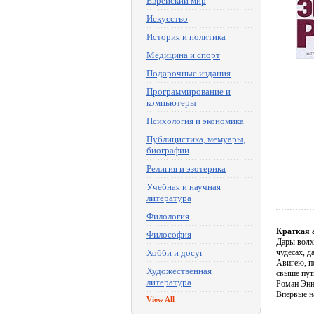
Еврейский мир
Искусство
История и политика
Медицина и спорт
Подарочные издания
Программирование и
компьютеры
Психология и экономика
Публицистика, мемуары,
биографии
Религия и эзотерика
Учебная и научная
литература
Филология
Краткая 
Философия
Дары волх
Хобби и досуг
чудесах, д
Авигею, п
Художественная
свыше путь
литература
Роман Энн
Впервые н
View All