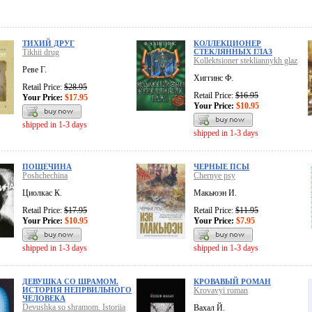
ТИХИЙ ДРУГ
КОЛЛЕКЦИОНЕР
Tikhii drug
СТЕКЛЯННЫХ ГЛАЗ
Kollektsioner stekliannykh glaz
Реве Г.
Хиггинс Ф.
Retail Price:
$28.95
Retail Price:
$16.95
Your Price:
$17.95
Your Price:
$10.95
shipped in 1-3 days
shipped in 1-3 days
ПОЩЕЧИНА
ЧЕРНЫЕ ПСЫ
Poshchechina
Chernye psy
Циолкас К.
Макьюэн И.
Retail Price:
$17.95
Retail Price:
$11.95
Your Price:
$10.95
Your Price:
$7.95
shipped in 1-3 days
shipped in 1-3 days
ДЕВУШКА СО ШРАМОМ.
КРОВАВЫЙ РОМАН
ИСТОРИЯ НЕПРВИЛЬНОГО
Krovavyi roman
ЧЕЛОВЕКА
Devushka so shramom. Istoriia
Вахал Й.