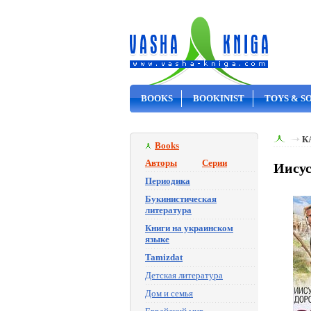
BOOKS
BOOKINIST
TOYS & S
ON SALE
К
Books
Авторы
Серии
Иисус
Периодика
Букинистическая
литература
Книги на украинском
языке
Tamizdat
Детская литература
Дом и семья