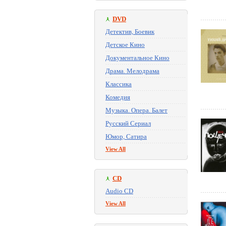
DVD
Детектив, Боевик
Детское Кино
Документальное Кино
Драма. Мелодрама
Классика
Комедия
Музыка. Опера. Балет
Русский Сериал
Юмор, Сатира
View All
CD
Audio CD
View All