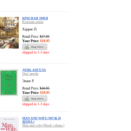
КРАСНАЯ ЗМЕЯ
Krasnaia zmeia
Харрис П.
Retail Price:
$17.95
Your Price:
$10.95
shipped in 1-3 days
ДЕНЬ АНГЕЛА
Den' angela
Эванс Р.
Retail Price:
$16.95
Your Price:
$10.95
shipped in 1-3 days
MAN AND WIFE.(МУЖ И
ЖЕНА.)
Man and wife.(Muzh i zhena.)