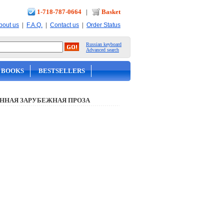
1-718-787-0664
|
Basket
|
|
|
bout us
F.A.Q.
Contact us
Order Status
Russian keyboard
Advanced search
 BOOKS
BESTSELLERS
ННАЯ ЗАРУБЕЖНАЯ ПРОЗА