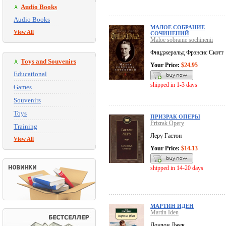
Audio Books
Audio Books
МАЛОЕ СОБРАНИЕ
View All
СОЧИНЕНИЙ
Maloe sobranie sochinenii
Фицджеральд Фрэнсис Скотт
Toys and Souvenirs
Your Price:
$24.95
Educational
shipped in 1-3 days
Games
Souvenirs
Toys
ПРИЗРАК ОПЕРЫ
Prizrak Opery
Training
Леру Гастон
View All
Your Price:
$14.13
shipped in 14-20 days
МАРТИН ИДЕН
Martin Iden
Лондон Джек