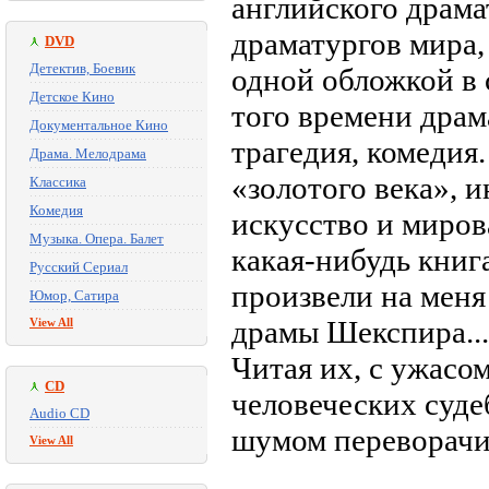
английского драма
драматургов мира,
DVD
Детектив, Боевик
одной обложкой в 
Детское Кино
того времени дра
Документальное Кино
трагедия, комедия.
Драма. Мелодрама
«золотого века», 
Классика
Комедия
искусство и миров
Музыка. Опера. Балет
какая-нибудь книг
Русский Сериал
произвели на меня
Юмор, Сатира
драмы Шекспира...
View All
Читая их, с ужасо
CD
человеческих суде
Audio CD
шумом переворачив
View All