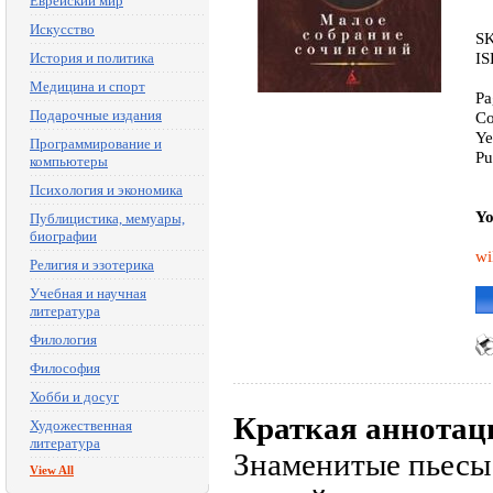
Еврейский мир
Искусство
SK
IS
История и политика
Медицина и спорт
Pa
Подарочные издания
Co
Ye
Программирование и
Pu
компьютеры
Психология и экономика
Yo
Публицистика, мемуары,
биографии
wi
Религия и эзотерика
Учебная и научная
литература
Филология
Философия
Хобби и досуг
Краткая аннотац
Художественная
литература
Знаменитые пьесы
View All