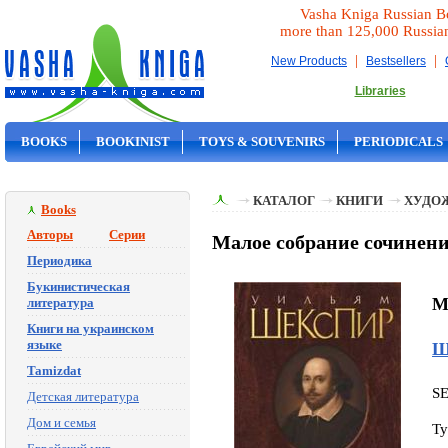
Vasha Kniga Russian B
more than 125,000 Russia
|
|
New Products
Bestsellers
Libraries
BOOKS
BOOKINIST
TOYS & SOUVENIRS
PERIODICALS
ON SALE
КАТАЛОГ
КНИГИ
ХУДО
Books
Авторы
Серии
Малое собрание сочинен
Периодика
Букинистическая
M
литература
Книги на украинском
языке
Ш
Tamizdat
S
Детская литература
Дом и семья
Ty