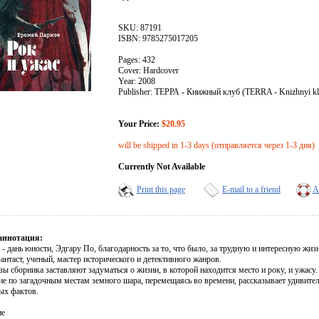
SKU: 87191
ISBN: 9785275017205
Pages: 432
Cover: Hardcover
Year: 2008
Publisher: ТЕРРА - Книжный клуб (TERRA - Knizhnyi kl
Your Price:
$20.95
will be shipped in 1-3 days (отправляется через 1-3 дня)
Currently Not Available
Print this page
E-mail to a friend
A
аннотация:
 - дань юности, Эдгару По, благодарность за то, что было, за трудную и интересную жиз
антаст, ученый, мастер исторического и детективного жанров.
зы сборника заставляют задуматься о жизни, в которой находится место и року, и ужасу
ие по загадочным местам земного шара, перемещаясь во времени, рассказывает удивител
ых фактов.
ие