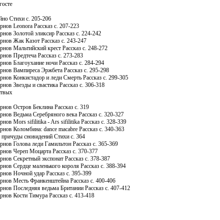
госте
йно Стихи c. 205-206
нов Leonora Рассказ c. 207-223
рнов Золотой эликсир Рассказ c. 224-242
рнов Жак Казот Рассказ c. 243-247
рнов Мальтийский крест Рассказ c. 248-272
рнов Предтеча Рассказ c. 273-283
рнов Благоухание ночи Рассказ c. 284-294
рнов Вампиреса Эржбета Рассказ c. 295-298
рнов Конкистадор и леди Смерть Рассказ c. 299-305
нов Звезды и свастика Рассказ c. 306-318
ртвых
рнов Остров Беклина Рассказ c. 319
рнов Ведьма Серебряного века Рассказ c. 320-327
ов Mors sifilitika - Ars sifilitika Рассказ c. 328-339
нов Коломбина: dance macabre Рассказ c. 340-363
л причуды сновидений Стихи c. 364
рнов Голова леди Гамильтон Рассказ c. 365-369
рнов Череп Моцарта Рассказ c. 370-377
рнов Секретный экспонат Рассказ c. 378-387
рнов Сердце маленького короля Рассказ c. 388-394
рнов Ночной удар Рассказ c. 395-399
рнов Месть Франкенштейна Рассказ c. 400-406
рнов Последняя ведьма Британии Рассказ c. 407-412
рнов Кости Тимура Рассказ c. 413-418