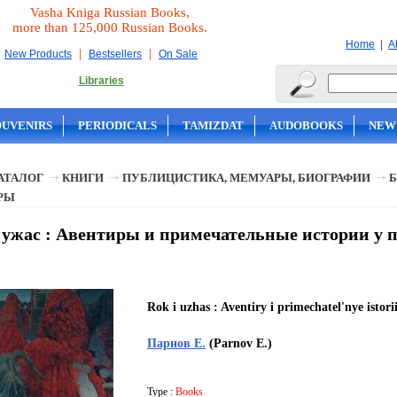
Vasha Kniga Russian Books,
more than 125,000 Russian Books.
|
Home
A
|
|
New Products
Bestsellers
On Sale
Libraries
OUVENIRS
PERIODICALS
TAMIZDAT
AUDOBOOKS
NEW
АТАЛОГ
КНИГИ
ПУБЛИЦИСТИКА, МЕМУАРЫ, БИОГРАФИИ
Б
РЫ
 ужас : Авентиры и примечательные истории у 
Rok i uzhas : Aventiry i primechatel'nye istori
Парнов Е.
(Parnov E.)
Type :
Books