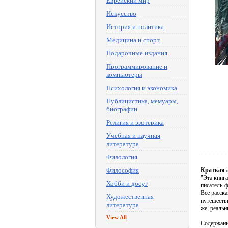
Еврейский мир
Искусство
История и политика
Медицина и спорт
Подарочные издания
Программирование и
компьютеры
Психология и экономика
Публицистика, мемуары,
биографии
Религия и эзотерика
Учебная и научная
литература
Филология
Философия
Краткая 
"Эта книга
Хобби и досуг
писатель-ф
Все расска
Художественная
путешеств
литература
же, реальн
View All
Содержан