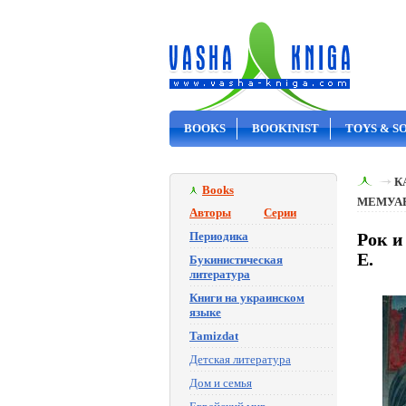
BOOKS
BOOKINIST
TOYS & S
ON SALE
К
Books
МЕМУА
Авторы
Серии
Периодика
Рок и
Е.
Букинистическая
литература
Книги на украинском
языке
Tamizdat
Детская литература
Дом и семья