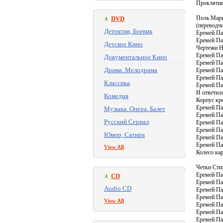
Проклятие
Поль Мари
DVD
(переводчи
Детектив, Боевик
Еремей Пар
Еремей Па
Детское Кино
Чертежи Н
Еремей Пар
Документальное Кино
Еремей Пар
Драма. Мелодрама
Еремей Пар
Еремей Па
Классика
Еремей Па
И ответило
Комедия
Корпус кре
Еремей Па
Музыка. Опера. Балет
Еремей Па
Русский Сериал
Еремей Па
Еремей Па
Юмор, Сатира
Еремей Па
Еремей Па
View All
Колесо ка
Четки Стих
Еремей Пар
CD
Еремей Па
Audio CD
Еремей Па
Еремей Па
View All
Еремей Па
Еремей Па
Еремей Пар