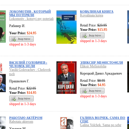
ЛОКОМОТИВ . КОТОРЫЙ
КОВАЛИНАЯ КНИГА
МЫ ПОТЕРЯЛИ
Kovalinaia kniga
Lokomotiv . kotoryi my poteriali
Retail Price:
$23.95
Рабинер И.
Your Price:
$15.95
Your Price:
$24.95
shipped in 1-3 days
shipped in 1-3 days
ВАСИЛИЙ ГОЛОВАЧЕВ :
ЭЛИКСИР МЕФИСТОФЕЛЯ
ЧЕЛОВЕК ЦЕЛИ
Eliksir Mefistofelia
Vasilii Golovachev : Chelovek
Корецкий Данил Аркадьевич
tseli
Retail Price:
$8.95
Прашкевич Г.
Your Price:
$4.95
Retail Price:
$22.95
Your Price:
$14.95
shipped in 1-3 days
shipped in 1-3 days
РАБОТАЮ АКТЁРОМ
ГАЛИНА ВОЛЧЕК. САМА ПО
Rabotaiu akterom
СЕБЕ
Galina Volchek. Sama po sebe
Ульянов М.