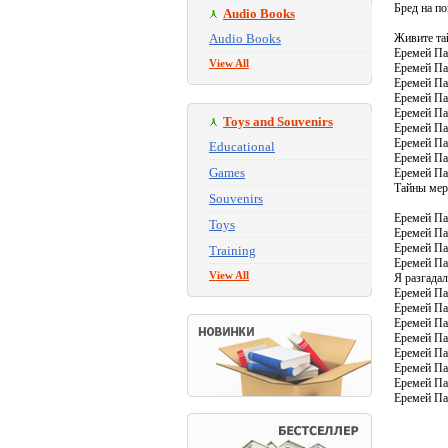
Бред на по
Audio Books
Audio Books
Живите та
Еремей Пар
View All
Еремей Па
Еремей Па
Еремей Па
Еремей Па
Toys and Souvenirs
Еремей Па
Еремей Па
Educational
Еремей Па
Games
Еремей Пар
Тайны ме
Souvenirs
Еремей Па
Toys
Еремей Па
Еремей Парн
Training
Еремей Пар
View All
Я разгада
Еремей Па
Еремей Па
Еремей Па
Еремей Па
Еремей Па
Еремей Па
Еремей Па
Еремей Па