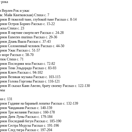
 рока
 Верлен Рок и ужас
к: Майя Квятковская) Стихи c. 7
нов В тяжелой тьме, глубокой тьме Рассказ c. 8-14
рнов Остров Борнео Рассказ c. 15-22
аска Стихи c. 23
нов В паутине смерти нет Рассказ c. 24-28
нов Eunectes murinus Рассказ c. 29-36
нов Длань Ваала Рассказ c. 37-43
рнов Соломенный человек Рассказ c. 44-50
рнов Ужас Рассказ c. 51-57
 море Рассказ c. 58-70
пок Стихи c. 71
рнов Последняя моа Рассказ c. 72-82
рнов Тени Эльдорадо Рассказ c. 83-93
рнов Ключ Рассказ c. 94-102
рнов Великая музыка Рассказ c. 103-115
рнов Голова Горгоны Рассказ c. 116-121
рнов И сказал Каин Авелю, брату своему Рассказ c. 122-130
рмы
и c. 131
нов Гадание на бараньей лопатке Рассказ c. 132-139
рнов Чандамани Рассказ c. 140-159
рнов Три желания Рассказ c. 160-178
рнов Дитя Луны Рассказ c. 179-184
рнов Последний бегун Рассказ c. 185-190
рнов Сестра Медузы Рассказ c. 191-196
нов След тигра Рассказ c. 197-204