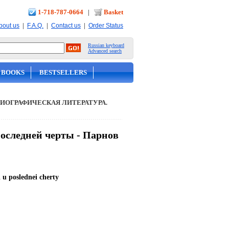
1-718-787-0664
|
Basket
|
|
|
bout us
F.A.Q.
Contact us
Order Status
Russian keyboard
Advanced search
 BOOKS
BESTSELLERS
ИОГРАФИЧЕСКАЯ ЛИТЕРАТУРА.
последней черты - Парнов
i u poslednei cherty