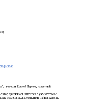
ub)
sk question
нь", - говорит Еремей Парнов, известный
. Автор приглашает читателей в увлекательное
ьные истории, полные мистики, тайн и, конечно