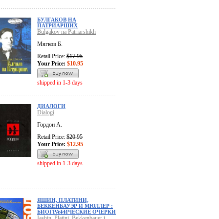
БУЛГАКОВ НА
ПАТРИАРШИХ
Bulgakov na Patriarshikh
Мягков Б.
Retail Price:
$17.95
Your Price:
$10.95
shipped in 1-3 days
ДИАЛОГИ
Dialogi
Гордон А.
Retail Price:
$20.95
Your Price:
$12.95
shipped in 1-3 days
ЯШИН, ПЛАТИНИ,
БЕККЕНБАУЭР И МЮЛЛЕР :
БИОГРАФИЧЕСКИЕ ОЧЕРКИ
Iashin, Platini, Bekkenbauer i