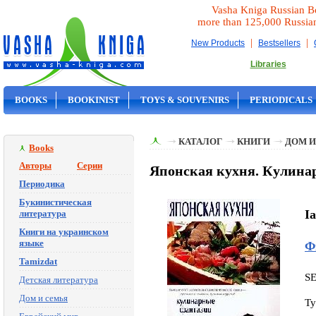
Vasha Kniga Russian B
more than 125,000 Russia
|
|
New Products
Bestsellers
Libraries
BOOKS
BOOKINIST
TOYS & SOUVENIRS
PERIODICALS
ON SALE
КАТАЛОГ
КНИГИ
ДОМ И
Books
Авторы
Серии
Японская кухня. Кулина
Периодика
Букинистическая
I
литература
Книги на украинском
языке
Ф
Tamizdat
S
Детская литература
Дом и семья
Ty