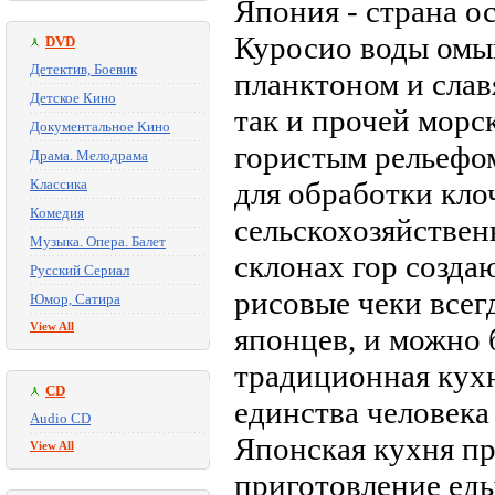
Япония - страна о
Куросио воды омы
DVD
Детектив, Боевик
планктоном и слав
Детское Кино
так и прочей морс
Документальное Кино
гористым рельефо
Драма. Мелодрама
Классика
для обработки кло
Комедия
сельскохозяйствен
Музыка. Опера. Балет
склонах гор созда
Русский Сериал
рисовые чеки все
Юмор, Сатира
View All
японцев, и можно б
традиционная кух
CD
единства человека
Audio CD
Японская кухня пр
View All
приготовление еды