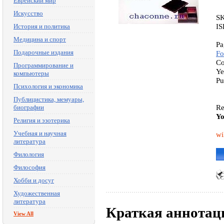
Еврейский мир
Искусство
SK
IS
История и политика
Медицина и спорт
Pa
Подарочные издания
Fo
Co
Программирование и
Ye
компьютеры
Pu
Психология и экономика
Публицистика, мемуары,
Re
биографии
Yo
Религия и эзотерика
Учебная и научная
wi
литература
Филология
Философия
Хобби и досуг
Художественная
литература
Краткая аннотац
View All