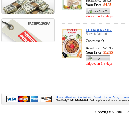
Retail Price:
$8.95
Your Price:
$4.95
shipped in 1-3 days
СОЕВАЯ КУХНЯ
Soevaia kukhnia
Савельева О.
Retail Price:
$20.95
Your Price:
$12.95
shipped in 1-3 days
Home
About us
Contact us
Basket
Return Policy
Priva
Need help?
1-718-787-0664
. Online prices and selection genera
Copyright © 2001 - 2