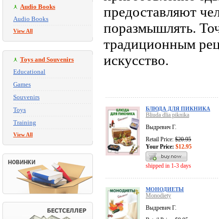
Audio Books
предоставляют чел
Audio Books
поразмышлять. Точ
View All
традиционным рец
искусство.
Toys and Souvenirs
Educational
Games
Souvenirs
БЛЮДА ДЛЯ ПИКНИКА
Toys
Bliuda dlia piknika
Training
Выдревич Г.
View All
Retail Price:
$20.95
Your Price:
$12.95
shipped in 1-3 days
МОНОДИЕТЫ
Monodiety
Выдревич Г.