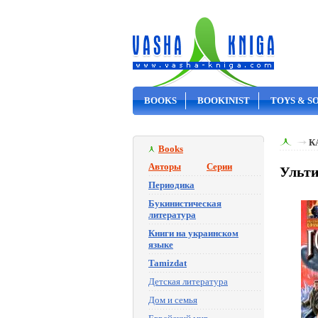
BOOKS
BOOKINIST
TOYS & S
ON SALE
К
Books
Авторы
Серии
Ульти
Периодика
Букинистическая
литература
Книги на украинском
языке
Tamizdat
Детская литература
Дом и семья