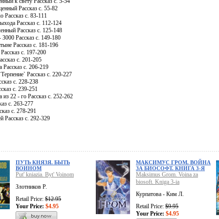
ный к свету Рассказ c. 5-54
енный Рассказ c. 55-82
io Рассказ c. 83-111
ыхода Рассказ c. 112-124
нный Рассказ c. 125-148
 3000 Рассказ c. 149-180
тыне Рассказ c. 181-196
Рассказ c. 197-200
ссказ c. 201-205
 Рассказ c. 206-219
Терпение` Рассказ c. 220-227
сказ c. 228-238
сказ c. 239-251
из 22 - го Рассказ c. 252-262
аз c. 263-277
сказ c. 278-291
 Рассказ c. 292-329
ПУТЬ КНЯЗЯ. БЫТЬ
МАКСИМУС ГРОМ. ВОЙНА
ВОИНОМ
ЗА БИОСОФТ. КНИГА 3-Я
Put' kniazia. Byt' Voinom
Maksimus Grom. Voina za
biosoft. Kniga 3-ia
Злотников Р.
Курпатова - Ким Л.
Retail Price:
$12.95
Your Price:
$4.95
Retail Price:
$9.95
Your Price:
$4.95