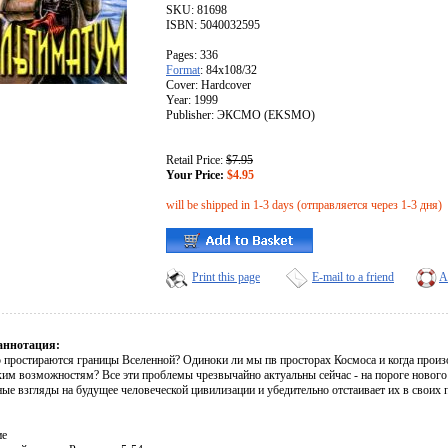
SKU: 81698
ISBN: 5040032595
Pages: 336
Format
: 84x108/32
Cover: Hardcover
Year: 1999
Publisher: ЭКСМО (EKSMO)
Retail Price:
$7.95
Your Price:
$4.95
will be shipped in 1-3 days (отправляется через 1-3 дня)
Print this page
E-mail to a friend
A
аннотация:
о простираются границы Вселенной? Одиноки ли мы пв просторах Космоса и когда произ
ким возможностям? Все эти проблемы чрезвычайно актуальны сейчас - на пороге нового
ые взгляды на будущее человеческой цивилизации и убедительно отстаивает их в своих 
ие