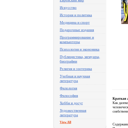
Еврейский мир
Искусство
История и политика
Медицина и спорт
Подарочные издания
Программирование и
компьютеры
Психология и экономика
Публицистика, мемуары,
биографии
Религия и эзотерика
Учебная и научная
литература
Филология
Философия
Краткая 
Хобби и досуг
Как далек
человечес
Художественная
совбственн
литература
View All
Содержан