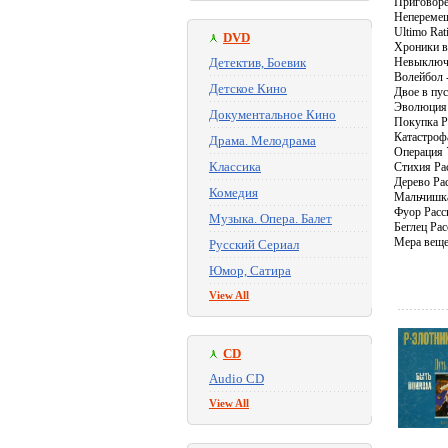
Приговорен
Неперемещ
Ultimo Rat
DVD
Хроники в
Детектив, Боевик
Невыключе
Волейбол -
Детское Кино
Двое в пус
Эволюция 
Документальное Кино
Покупка Ра
Катастрофа
Драма. Мелодрама
Операция `
Классика
Стихия Рас
Дерево Рас
Комедия
Мальчишка 
Фуор Расск
Музыка. Опера. Балет
Беглец Рас
Мера вещей
Русский Сериал
Юмор, Сатира
View All
CD
Audio CD
View All