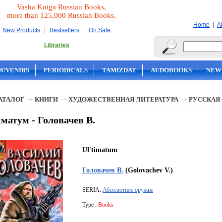
Vasha Kniga Russian Books,
more than 125,000 Russian Books.
|
Home
A
|
|
New Products
Bestsellers
On Sale
Libraries
OUVENIRS
PERIODICALS
TAMIZDAT
AUDOBOOKS
NEW
АТАЛОГ
КНИГИ
ХУДОЖЕСТВЕННАЯ ЛИТЕРАТУРА
РУССКАЯ
матум - Головачев В.
Ul'timatum
Головачев В.
(Golovachev V.)
SERIA:
Абсолютное оружие
Type :
Books