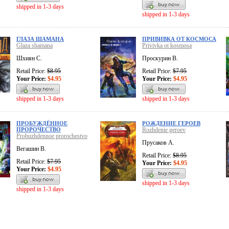
shipped in 1-3 days
shipped in 1-3 days
ГЛАЗА ШАМАНА
ПРИВИВКА ОТ КОСМОСА
Glaza shamana
Privivka ot kosmosa
Шхиян С.
Проскурин В.
Retail Price:
$8.95
Retail Price:
$7.95
Your Price:
$4.95
Your Price:
$4.95
shipped in 1-3 days
shipped in 1-3 days
ПРОБУЖДЁННОЕ
РОЖДЕНИЕ ГЕРОЕВ
ПРОРОЧЕСТВО
Rozhdenie geroev
Probuzhdennoe prorochestvo
Прусаков А.
Вегашин В.
Retail Price:
$8.95
Retail Price:
$7.95
Your Price:
$4.95
Your Price:
$4.95
shipped in 1-3 days
shipped in 1-3 days