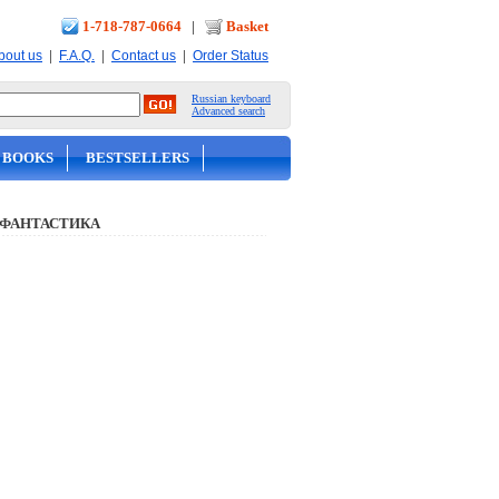
1-718-787-0664
|
Basket
|
|
|
bout us
F.A.Q.
Contact us
Order Status
Russian keyboard
Advanced search
 BOOKS
BESTSELLERS
 ФАНТАСТИКА