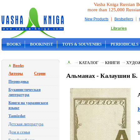
Vasha Kniga Russian B
more than 125,000 Russia
|
|
New Products
Bestsellers
Libraries
BOOKS
BOOKINIST
TOYS & SOUVENIRS
PERIODICALS
ON SALE
КАТАЛОГ
КНИГИ
ХУДО
Books
Авторы
Серии
Альманах - Калаушин Б.
Периодика
Букинистическая
литература
Книги на украинском
языке
Tamizdat
Детская литература
Дом и семья
T