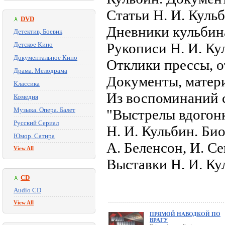
Статьи Н. И. Куль
DVD
Дневники кульбин
Детектив, Боевик
Рукописи Н. И. Ку
Детское Кино
Документальное Кино
Отклики прессы, 
Драма. Мелодрама
Документы, матер
Классика
Из воспоминаний 
Комедия
Музыка. Опера. Балет
"Выстрелы вдогон
Русский Сериал
Н. И. Кульбин. Би
Юмор, Сатира
А. Беленсон, И. С
View All
Выставки Н. И. Ку
CD
Audio CD
View All
ПРЯМОЙ НАВОДКОЙ ПО
ВРАГУ