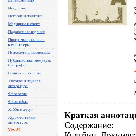
Еврейский мир
Искусство
S
I
История и политика
Медицина и спорт
P
C
Подарочные издания
Y
Программирование и
P
компьютеры
Психология и экономика
R
Публицистика, мемуары,
Y
биографии
w
Религия и эзотерика
Учебная и научная
C
литература
Филология
Философия
Хобби и досуг
Краткая аннотац
Художественная
литература
Содержание:
View All
Кульбин. Докумен