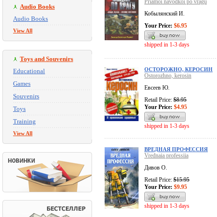
Priamoi navodkoi po vragu
Audio Books
Кобылянский И.
Audio Books
Your Price:
$6.95
View All
shipped in 1-3 days
Toys and Souvenirs
ОСТОРОЖНО, КЕРОСИН
Educational
Ostorozhno, kerosin
Games
Евсеев Ю.
Souvenirs
Retail Price:
$8.95
Your Price:
$4.95
Toys
Training
shipped in 1-3 days
View All
ВРЕДНАЯ ПРОФЕССИЯ
Vrednaia professiia
Дивов О.
Retail Price:
$15.95
Your Price:
$9.95
shipped in 1-3 days