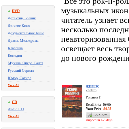
''Все это рок-н-ро
музыкальных икон
DVD
читатель узнает вс
Детектив, Боевик
Детское Кино
несколько последн
Документальное Кино
неавторизованная 
Драма. Мелодрама
освещает весь тво
Классика
Комедия
до нового рождени
Музыка. Опера. Балет
Русский Сериал
Юмор, Сатира
View All
ЖЕЛЕЗО
Zhelezo
Роллинз Г.
CD
Retail Price:
$8.95
Audio CD
Your Price:
$4.95
View All
shipped in 1-3 days