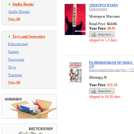
Audio Books
ЭЛЕКТРОГИТАРА
Elektrogitara
Audio Books
Монтарезе Массимо
View All
Retail Price:
$13.95
Your Price:
$8.95
Toys and Souvenirs
shipped in 1-3 days
Educational
Games
Souvenirs
РАЗВИВАЮЩАЯ МУЗЫКА 
CD
Toys
Razvivaiushchaia muzyka + C
Training
Шеппард Ф.
View All
Your Price:
$21.24
shipped in 14-20 days