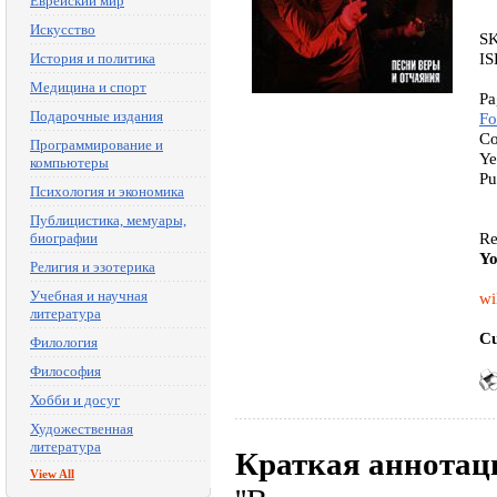
Еврейский мир
Искусство
SK
IS
История и политика
Медицина и спорт
Pa
Подарочные издания
Fo
Co
Программирование и
Ye
компьютеры
Pu
Психология и экономика
Публицистика, мемуары,
Re
биографии
Yo
Религия и эзотерика
Учебная и научная
wi
литература
Cu
Филология
Философия
Хобби и досуг
Художественная
литература
Краткая аннотац
View All