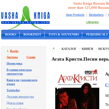
Vasha Kniga Russian B
more than 125,000 Russia
|
|
New Products
Bestsellers
Libraries
BOOKS
BOOKINIST
TOYS & SOUVENIRS
PERIODICALS
ON SALE
КАТАЛОГ
КНИГИ
ИСКУ
Books
Авторы
Серии
Агата Кристи.Песни веры 
Периодика
Букинистическая
Ag
литература
Книги на украинском
языке
С
Tamizdat
S
Детская литература
Дом и семья
Ty