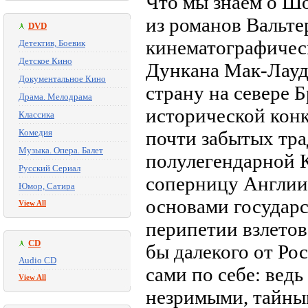
Что мы знаем о Шо
из романов Вальте
DVD
кинематографически
Детектив, Боевик
Детское Кино
Дункана Мак-Лауда
Документальное Кино
страну на севере
Драма. Мелодрама
исторической конк
Классика
Комедия
почти забытых тра
Музыка. Опера. Балет
полулегендарной 
Русский Сериал
соперницу Англии
Юмор, Сатира
основами государ
View All
перипетии взлетов
CD
бы далекого от Ро
Audio CD
сами по себе: вед
View All
незримыми, тайны