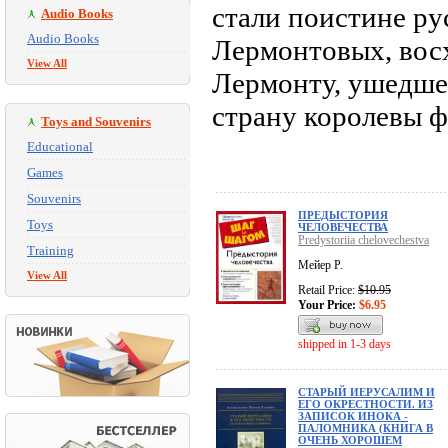
стали поистине ру
Audio Books
Audio Books
Лермонтовых, вос
View All
Лермонту, ушедшем
страну королевы фе
Toys and Souvenirs
Educational
Games
Souvenirs
ПРЕДЫСТОРИЯ
Toys
ЧЕЛОВЕЧЕСТВА
Predystoriia chelovechestva
Training
Мейер Р.
View All
Retail Price:
$10.95
Your Price:
$6.95
shipped in 1-3 days
СТАРЫЙ ИЕРУСАЛИМ И
ЕГО ОКРЕСТНОСТИ. ИЗ
ЗАПИСОК ИНОКА -
ПАЛОМНИКА (КНИГА В
ОЧЕНЬ ХОРОШЕМ