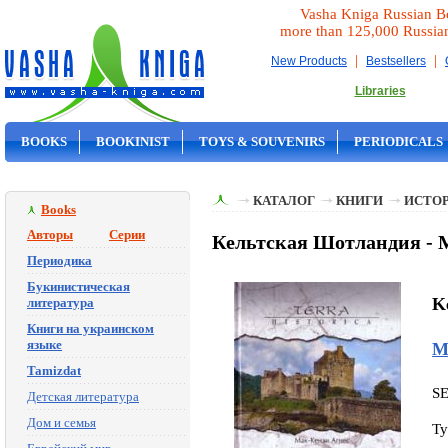
Vasha Kniga Russian B
more than 125,000 Russia
|
|
New Products
Bestsellers
Libraries
BOOKS
BOOKINIST
TOYS & SOUVENIRS
PERIODICALS
ON SALE
КАТАЛОГ
КНИГИ
ИСТОР
Books
Авторы
Серии
Кельтская Шотландия - 
Периодика
Букинистическая
Ke
литература
Книги на украинском
языке
М
Tamizdat
S
Детская литература
Дом и семья
Ty