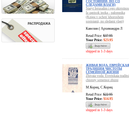
СОСТОЯНИИ, НО СО
СЛЕДАМИ ВЛАГИ)
Staryi Ierusalim i ego okrestnost
Iz zapisok inoka - palomnika
(Kniga v ochen' khoroshem
sostoianii, no sledami vlagi)
Кавелин ( Архимандри Л
Retail Price:
$37.95
Your Price:
$23.95
shipped in 1-3 days
ЖИВАЯ ВОДА. ЕВРЕЙСКА
ТРАДИЦИЯ ЧИСТОТЫ
СЕМЕЙНОЙ ЖИЗНИ
Zhivaia voda. Evreiskaia traditsi
chistoty semeinoi zhizni
М.Кориц, С.Кориц
Retail Price:
$22.95
Your Price:
$14.95
shipped in 1-3 days