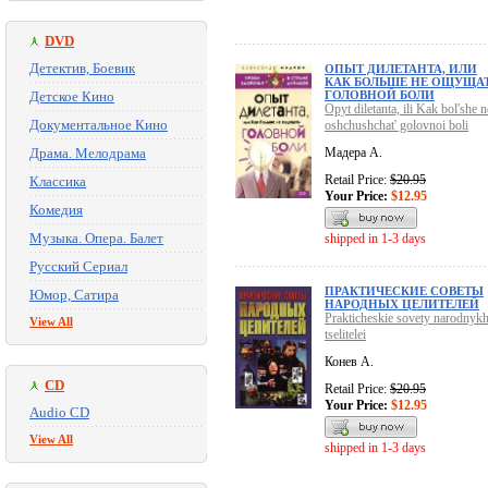
DVD
Детектив, Боевик
ОПЫТ ДИЛЕТАНТА, ИЛИ
КАК БОЛЬШЕ НЕ ОЩУЩА
Детское Кино
ГОЛОВНОЙ БОЛИ
Opyt diletanta, ili Kak bol'she n
Документальное Кино
oshchushchat' golovnoi boli
Драма. Мелодрама
Мадера А.
Retail Price:
$20.95
Классика
Your Price:
$12.95
Комедия
Музыка. Опера. Балет
shipped in 1-3 days
Русский Сериал
ПРАКТИЧЕСКИЕ СОВЕТЫ
Юмор, Сатира
НАРОДНЫХ ЦЕЛИТЕЛЕЙ
Prakticheskie sovety narodnyk
View All
tselitelei
Конев А.
CD
Retail Price:
$20.95
Your Price:
$12.95
Audio CD
View All
shipped in 1-3 days