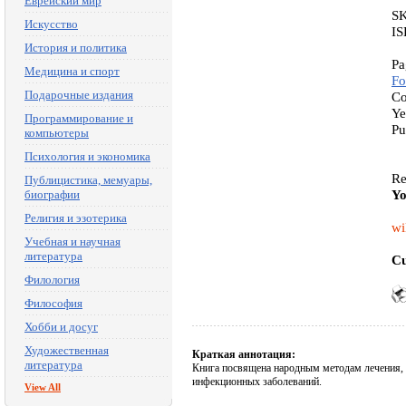
Еврейский мир
SK
Искусство
IS
История и политика
Pa
Медицина и спорт
Fo
Подарочные издания
Co
Ye
Программирование и
Pu
компьютеры
Психология и экономика
Re
Публицистика, мемуары,
Yo
биографии
Религия и эзотерика
wi
Учебная и научная
литература
Cu
Филология
Философия
Хобби и досуг
Художественная
Краткая аннотация:
литература
Книга посвящена народным методам лечения,
инфекционных заболеваний.
View All