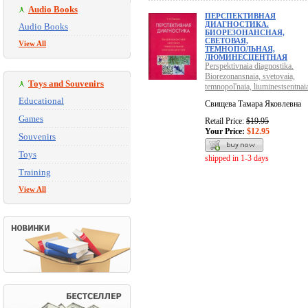
Audio Books
ПЕРСПЕКТИВНАЯ
ДИАГНОСТИКА.
Audio Books
БИОРЕЗОНАНСНАЯ,
СВЕТОВАЯ,
View All
ТЕМНОПОЛЬНАЯ,
ЛЮМИНЕСЦЕНТНАЯ
Perspektivnaia diagnostika.
Biorezonansnaia, svetovaia,
Toys and Souvenirs
temnopol'naia, liuminestsentnai
Educational
Свищева Тамара Яковлевна
Games
Retail Price:
$19.95
Your Price:
$12.95
Souvenirs
Toys
shipped in 1-3 days
Training
View All