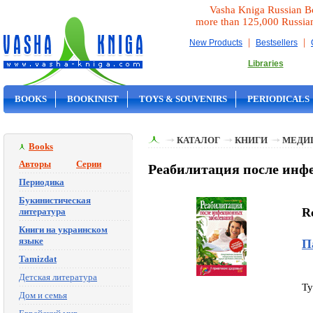
Vasha Kniga Russian B
more than 125,000 Russia
|
|
New Products
Bestsellers
Libraries
BOOKS
BOOKINIST
TOYS & SOUVENIRS
PERIODICALS
ON SALE
КАТАЛОГ
КНИГИ
МЕДИ
Books
Авторы
Серии
Реабилитация после инф
Периодика
Букинистическая
Re
литература
Книги на украинском
языке
П
Tamizdat
Детская литература
Ty
Дом и семья