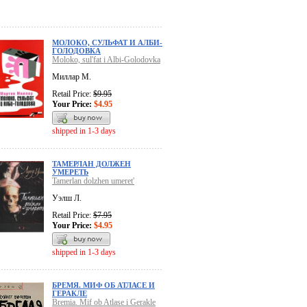
МОЛОКО, СУЛЬФАТ И АЛБИ-
ГОЛОДОВКА
Moloko, sul'fat i Albi-Golodovka
Миллар М.
Retail Price:
$9.95
Your Price:
$4.95
shipped in 1-3 days
ТАМЕРЛАН ДОЛЖЕН
УМЕРЕТЬ
Tamerlan dolzhen umeret'
Уэлш Л.
Retail Price:
$7.95
Your Price:
$4.95
shipped in 1-3 days
БРЕМЯ. МИФ ОБ АТЛАСЕ И
ГЕРАКЛЕ
Bremia. Mif ob Atlase i Gerakle