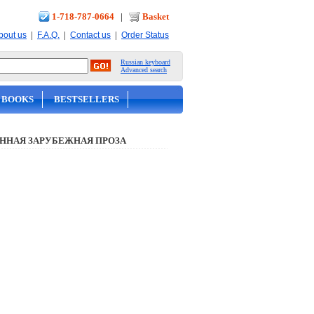
1-718-787-0664
|
Basket
|
|
|
bout us
F.A.Q.
Contact us
Order Status
Russian keyboard
Advanced search
 BOOKS
BESTSELLERS
ННАЯ ЗАРУБЕЖНАЯ ПРОЗА