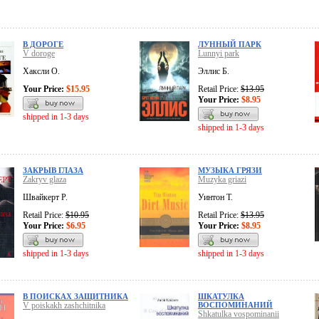
В ДОРОГЕ
ЛУННЫЙ ПАРК
V doroge
Lunnyi park
Хаксли О.
Эллис Б.
Your Price:
$15.95
Retail Price:
$13.95
Your Price:
$8.95
shipped in 1-3 days
shipped in 1-3 days
ЗАКРЫВ ГЛАЗА
МУЗЫКА ГРЯЗИ
Zakryv glaza
Muzyka griazi
Швайкерт Р.
Уинтон Т.
Retail Price:
$10.95
Retail Price:
$13.95
Your Price:
$6.95
Your Price:
$8.95
shipped in 1-3 days
shipped in 1-3 days
В ПОИСКАХ ЗАЩИТНИКА
ШКАТУЛКА
V poiskakh zashchitnika
ВОСПОМИНАНИЙ
Shkatulka vospominanii