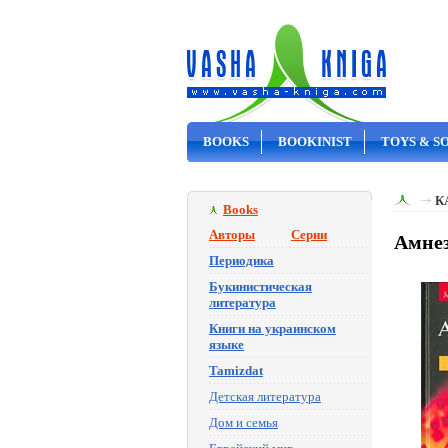
BOOKS
BOOKINIST
TOYS & S
ON SALE
К
Books
Авторы
Серии
Амнез
Периодика
Букинистическая
литература
Книги на украинском
языке
Tamizdat
Детская литература
Дом и семья