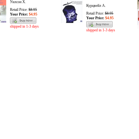
Уилсон Х.
Курцвейл А.
Retail Price:
$8.95
Retail Price:
$8.95
Your Price:
$4.95
Your Price:
$4.95
shipped in 1-3 days
shipped in 1-3 days