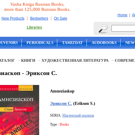
Vasha Kniga Russian Books,
more than 125,000 Russian Books.
|
Home
A
|
|
New Products
Bestsellers
On Sale
Libraries
OUVENIRS
PERIODICALS
TAMIZDAT
AUDOBOOKS
NEW
АТАЛОГ
КНИГИ
ХУДОЖЕСТВЕННАЯ ЛИТЕРАТУРА
СОВРЕМЕ
иаскоп - Эриксон С.
Amneziaskop
Эриксон С.
(Erikson S.)
SERIA:
Магический реализм
Type :
Books