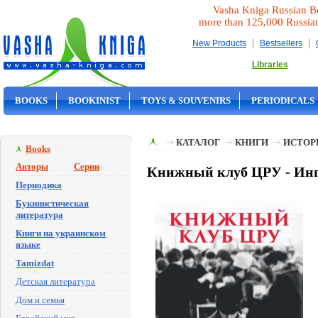
Vasha Kniga Russian B
more than 125,000 Russia
|
|
New Products
Bestsellers
Libraries
BOOKS
BOOKINIST
TOYS & SOUVENIRS
PERIODICALS
ON SALE
КАТАЛОГ
КНИГИ
ИСТОР
Books
Авторы
Серии
Книжный клуб ЦРУ - Ин
Периодика
Букинистическая
литература
Книги на украинском
языке
Tamizdat
Детская литература
Дом и семья