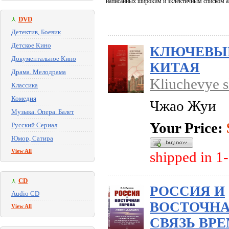
написанных широким и эклектичным списком а
DVD
Детектив, Боевик
Детское Кино
КЛЮЧЕВЫ
Документальное Кино
КИТАЯ
Драма. Мелодрама
Kliuchevye s
Классика
Комедия
Чжао Жуи
Музыка. Опера. Балет
Your Price:
Русский Сериал
Юмор, Сатира
View All
shipped in 1
CD
РОССИЯ И
Audio CD
ВОСТОЧНА
View All
СВЯЗЬ ВРЕ