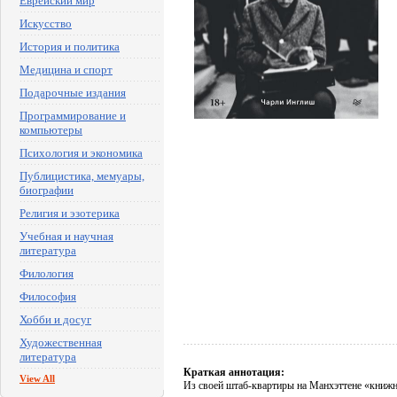
Еврейский мир
Искусство
История и политика
Медицина и спорт
Подарочные издания
Программирование и
компьютеры
Психология и экономика
Публицистика, мемуары,
биографии
Религия и эзотерика
Учебная и научная
литература
Филология
Философия
Хобби и досуг
Художественная
литература
Краткая аннотация:
View All
Из своей штаб-квартиры на Манхэттене «книж