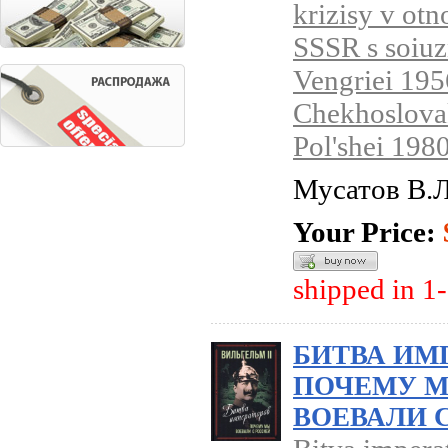
krizisy v ot
SSSR s soiu
Vengriei 195
Chekhoslovak
Pol'shei 198
Мусатов В.Л
Your Price:
shipped in 1
БИТВА ИМ
ПОЧЕМУ 
ВОЕВАЛИ 