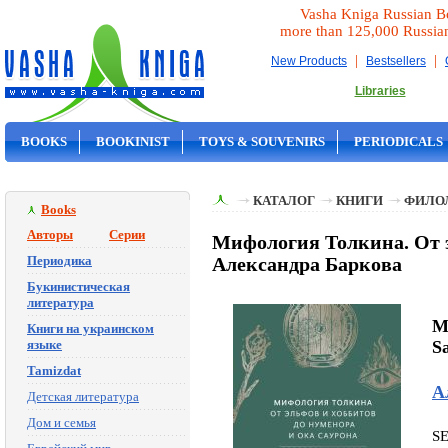
Vasha Kniga Russian B
more than 125,000 Russia
|
|
New Products
Bestsellers
Libraries
BOOKS
BOOKINIST
TOYS & SOUVENIRS
PERIODICALS
ON SALE
КАТАЛОГ
КНИГИ
ФИЛО
Books
Авторы
Серии
Мифология Толкина. От э
Периодика
Александра Баркова
Букинистическая
литература
Mi
Книги на украинском
языке
S
Tamizdat
А
Детская литература
Дом и семья
S