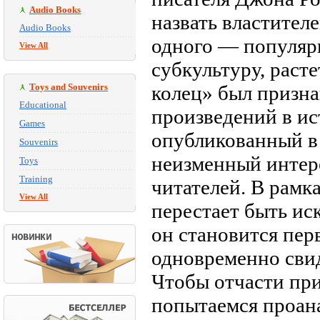
Audio Books
назвать властител
Audio Books
одного — популяр
View All
субкультуру, раст
Toys and Souvenirs
колец» был призн
Educational
произведений в и
Games
опубликованный в 
Souvenirs
неизменный интере
Toys
Training
читателей. В рамк
View All
перестает быть ис
он становится пер
одновременно свид
Чтобы отчасти при
попытаемся проана