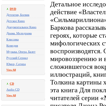
Детальное исследо
DVD
действие «Властел
Детектив, Боевик
«Сильмариллиона»
Детское Кино
Баркова рассказыв
Документальное Кино
Драма. Мелодрама
героях, которые с
Классика
мифологических ст
Комедия
воспроизводятся.
Музыка. Опера. Балет
мировоззрению и 
Русский Сериал
Юмор, Сатира
сложившегося вок
View All
иллюстраций, кни
Толкина картины 
CD
эта книга Для покл
Audio CD
View All
читателей серии «
писателя Джона Ро