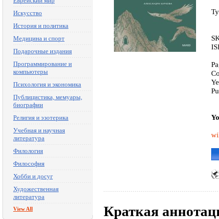
Еврейский мир
Ty
Искусство
История и политика
SK
Медицина и спорт
IS
Подарочные издания
Программирование и
Pa
компьютеры
Co
Ye
Психология и экономика
Pu
Публицистика, мемуары,
биографии
Yo
Религия и эзотерика
Учебная и научная
wi
литература
Филология
Философия
Хобби и досуг
Художественная
литература
Краткая аннотац
View All