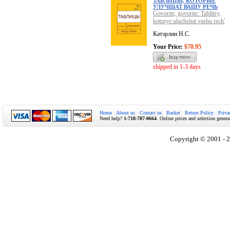
ТАБЛИЦЫ, КОТОРЫЕ
УЛУЧШАТ ВАШУ РЕЧЬ
Govorite, govorite: Tablitsy,
kotorye uluchshat vashu rech'
Катэрлин Н.С.
Your Price:
$70.95
shipped in 1-3 days
Home
About us
Contact us
Basket
Return Policy
Priva
Need help?
1-718-787-0664
. Online prices and selection genera
Copyright © 2001 - 2