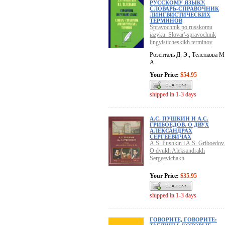
РУССКОМУ ЯЗЫКУ.
СЛОВАРЬ-СПРАВОЧНИК
ЛИНГВИСТИЧЕСКИХ
ТЕРМИНОВ
Spravochnik po russkomu
iazyku. Slovar'-spravochnik
lingvisticheskikh terminov
Розенталь Д. Э., Теленкова М
А.
Your Price:
$54.95
shipped in 1-3 days
А.С. ПУШКИН И А.С.
ГРИБОЕДОВ. О ДВУХ
АЛЕКСАНДРАХ
СЕРГЕЕВИЧАХ
A.S. Pushkin i A.S. Griboedov.
O dvukh Aleksandrakh
Sergeevichakh
Your Price:
$35.95
shipped in 1-3 days
ГОВОРИТЕ, ГОВОРИТЕ: