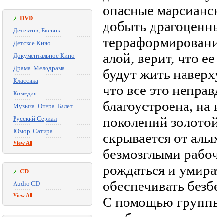
опасные марсианск
DVD
добыть драгоценн
Детектив, Боевик
терраформирования
Детское Кино
алой, верит, что е
Документальное Кино
Драма. Мелодрама
будут жить наверх
Классика
что все это непра
Комедия
благоустроена, на
Музыка. Опера. Балет
поколений золотой
Русский Сериал
Юмор, Сатира
скрывается от алы
View All
безмозглыми рабо
рождаться и умира
CD
обеспечивать безб
Audio CD
View All
С помощью группы