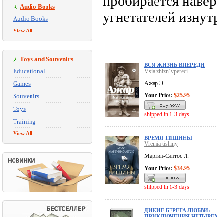
пробирается навер
Audio Books
угнетателей изну
Audio Books
View All
Toys and Souvenirs
ВСЯ ЖИЗНЬ ВПЕРЕДИ
Educational
Vsia zhizn' vperedi
Games
Ажар Э.
Your Price:
$25.95
Souvenirs
Toys
shipped in 1-3 days
Training
View All
ВРЕМЯ ТИШИНЫ
Vremia tishiny
Мартин-Сантос Л.
Your Price:
$34.95
shipped in 1-3 days
ДИКИЕ БЕРЕГА ЛЮБВИ:
ПРИКЛЮЧЕНИЯ ЧЕТЫРЕ