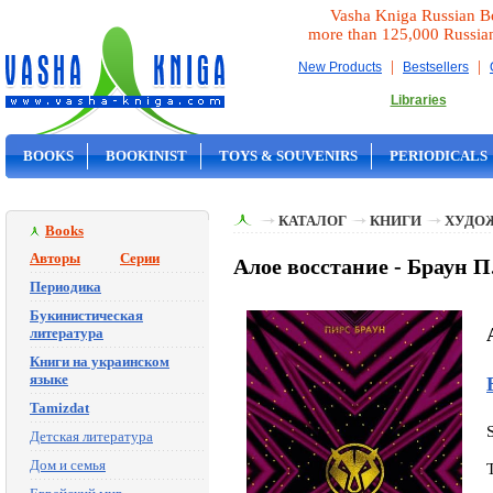
Vasha Kniga Russian B
more than 125,000 Russia
|
|
New Products
Bestsellers
Libraries
BOOKS
BOOKINIST
TOYS & SOUVENIRS
PERIODICALS
ON SALE
КАТАЛОГ
КНИГИ
ХУДО
Books
Авторы
Серии
Алое восстание - Браун П
Периодика
Букинистическая
литература
Книги на украинском
языке
Tamizdat
Детская литература
Дом и семья