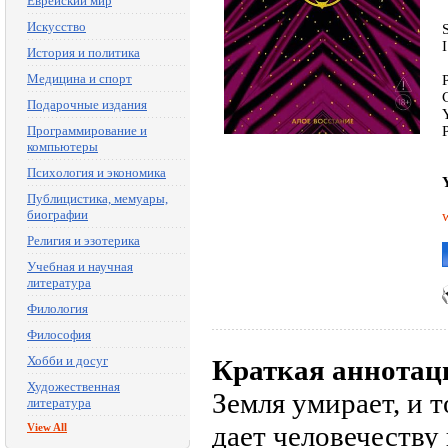
Еврейский мир
Искусство
История и политика
Медицина и спорт
Подарочные издания
Программирование и
компьютеры
Психология и экономика
Публицистика, мемуары,
биографии
Религия и эзотерика
Учебная и научная
литература
Филология
Философия
Хобби и досуг
Краткая аннотац
Художественная
Земля умирает, и 
литература
дает человечеству 
View All