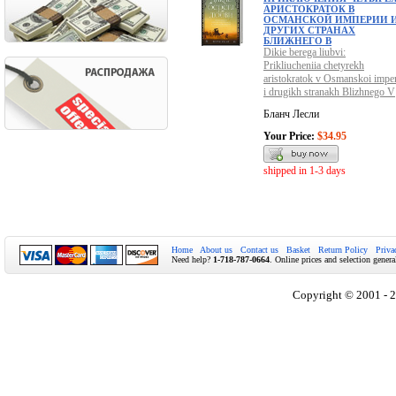
АРИСТОКРАТОК В
ОСМАНСКОЙ ИМПЕРИИ 
ДРУГИХ СТРАНАХ
БЛИЖНЕГО В
Dikie berega liubvi:
Prikliucheniia chetyrekh
aristokratok v Osmanskoi imper
i drugikh stranakh Blizhnego V
Бланч Лесли
Your Price:
$34.95
shipped in 1-3 days
Home
About us
Contact us
Basket
Return Policy
Priva
Need help?
1-718-787-0664
. Online prices and selection genera
Copyright © 2001 - 2