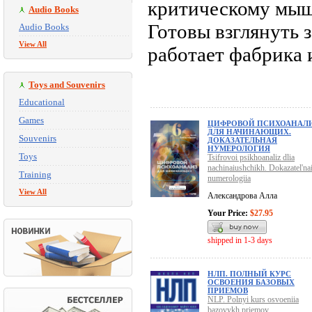
критическому мыш
Audio Books
Готовы взглянуть з
Audio Books
View All
работает фабрика
Toys and Souvenirs
Educational
Games
ЦИФРОВОЙ ПСИХОАНАЛ
ДЛЯ НАЧИНАЮЩИХ.
Souvenirs
ДОКАЗАТЕЛЬНАЯ
НУМЕРОЛОГИЯ
Toys
Tsifrovoi psikhoanaliz dlia
nachinaiushchikh. Dokazatel'na
Training
numerologiia
View All
Александрова Алла
Your Price:
$27.95
shipped in 1-3 days
НЛП. ПОЛНЫЙ КУРС
ОСВОЕНИЯ БАЗОВЫХ
ПРИЕМОВ
NLP. Polnyi kurs osvoeniia
bazovykh priemov