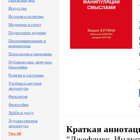
Еврейский мир
Искусство
История и политика
Медицина и спорт
Подарочные издания
Программирование и
компьютеры
Психология и экономика
Публицистика, мемуары,
биографии
Религия и эзотерика
Учебная и научная
литература
Филология
Философия
Хобби и досуг
Художественная
литература
Краткая аннотац
View All
"Лжефликс. Индус