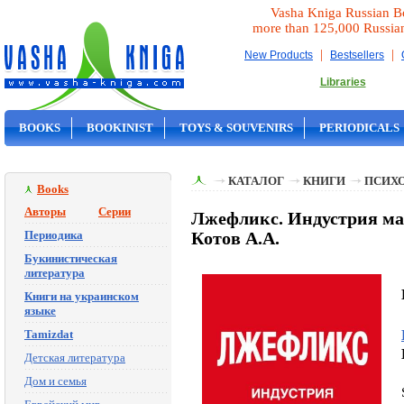
Vasha Kniga Russian B
more than 125,000 Russia
|
|
New Products
Bestsellers
Libraries
BOOKS
BOOKINIST
TOYS & SOUVENIRS
PERIODICALS
ON SALE
КАТАЛОГ
КНИГИ
ПСИХ
Books
Авторы
Серии
Лжефликс. Индустрия ма
Периодика
Котов А.А.
Букинистическая
литература
Книги на украинском
языке
Tamizdat
Детская литература
Дом и семья