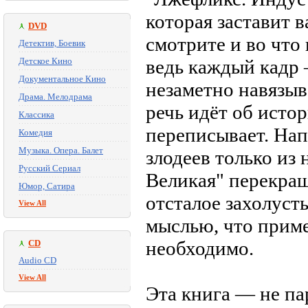
которая заставит в
DVD
смотрите и во что 
Детектив, Боевик
Детское Кино
ведь каждый кадр 
Документальное Кино
незаметно навязы
Драма. Мелодрама
речь идёт об исто
Классика
переписывает. Нап
Комедия
Музыка. Опера. Балет
злодеев только из
Русский Сериал
Великая" перекраш
Юмор, Сатира
отсталое захолуст
View All
мыслью, что прим
необходимо.
CD
Audio CD
View All
Эта книга — не па