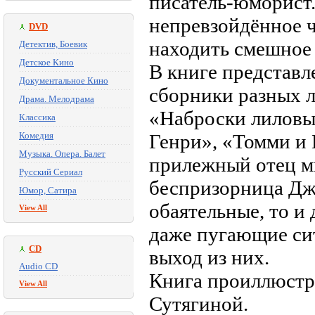
писатель-юморист.
непревзойдённое ч
DVD
находить смешное
Детектив, Боевик
Детское Кино
В книге представл
Документальное Кино
сборники разных л
Драма. Мелодрама
«Наброски лиловы
Классика
Комедия
Генри», «Томми и 
Музыка. Опера. Балет
прилежный отец м
Русский Сериал
беспризорница Дже
Юмор, Сатира
обаятельные, то и
View All
даже пугающие сит
CD
выход из них.
Audio CD
Книга проиллюстр
View All
Сутягиной.