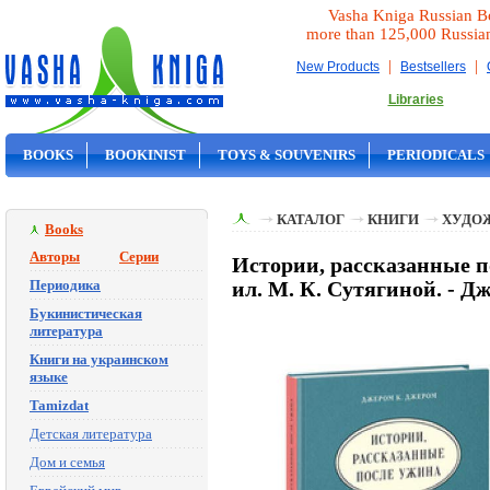
Vasha Kniga Russian B
more than 125,000 Russia
|
|
New Products
Bestsellers
Libraries
BOOKS
BOOKINIST
TOYS & SOUVENIRS
PERIODICALS
ON SALE
КАТАЛОГ
КНИГИ
ХУДО
Books
Авторы
Серии
Истории, рассказанные пос
Периодика
ил. М. К. Сутягиной. - Дж
Букинистическая
литература
Книги на украинском
языке
Tamizdat
Детская литература
Дом и семья