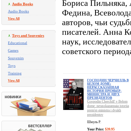
Бориса Пильняка,
Audio Books
Федина, Всеволода
Audio Books
View All
авторов, чьи судь
писателей. Анна 
Toys and Souvenirs
наук, исследовател
Educational
советского период
Games
Souvenirs
Toys
Training
ГОСПОДИН ЧЕРЧИЛЛЬ В
View All
БЕЛОМ ДОМЕ:
НЕРАССКАЗАННАЯ
ИСТОРИЯ ПРЕМЬЕР-
МИНИСТРА И ДВУХ
ПРЕЗИДЕНТОВ
Gospodin Cherchill' v Belom
dome: nerasskazannaia istoriia
prem'er-ministra i dvukh
prezidentov
Шмуль Р.
Your Price:
$39.95