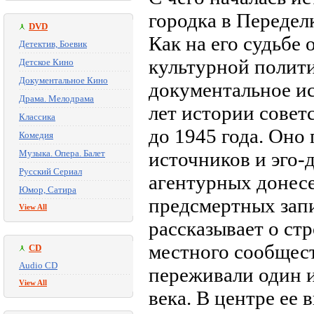
городка в Передел
DVD
Как на его судьбе
Детектив, Боевик
культурной полит
Детское Кино
Документальное Кино
документальное и
Драма. Мелодрама
лет истории совет
Классика
до 1945 года. Оно
Комедия
Музыка. Опера. Балет
источников и эго-
Русский Сериал
агентурных донес
Юмор, Сатира
предсмертных запи
View All
рассказывает о ст
местного сообщест
CD
Audio CD
переживали один 
View All
века. В центре ее