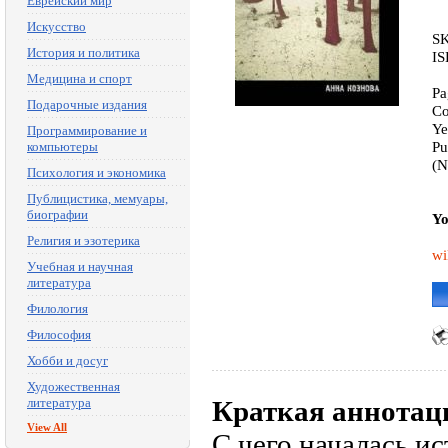
Еврейский мир
Искусство
SK
История и политика
IS
Медицина и спорт
Pa
Подарочные издания
Co
Ye
Программирование и
Pu
компьютеры
(N
Психология и экономика
Публицистика, мемуары,
биографии
Yo
Религия и эзотерика
wi
Учебная и научная
литература
Филология
Философия
Хобби и досуг
Художественная
литература
Краткая аннотац
View All
С чего началась и