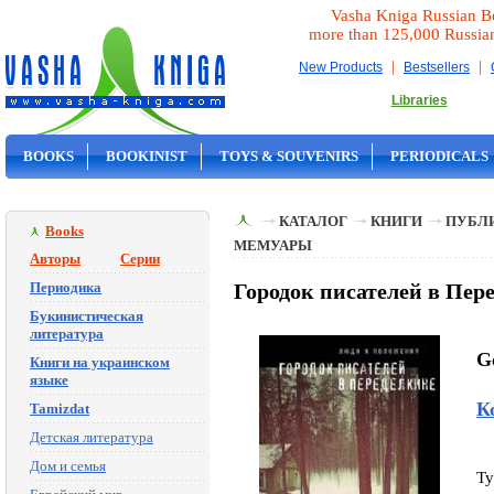
Vasha Kniga Russian B
more than 125,000 Russia
|
|
New Products
Bestsellers
Libraries
BOOKS
BOOKINIST
TOYS & SOUVENIRS
PERIODICALS
ON SALE
КАТАЛОГ
КНИГИ
ПУБЛИ
Books
МЕМУАРЫ
Авторы
Серии
Периодика
Городок писателей в Пере
Букинистическая
литература
Go
Книги на украинском
языке
К
Tamizdat
Детская литература
Дом и семья
Ty