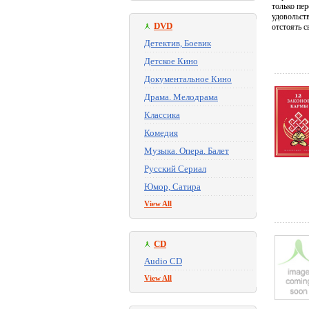
только пе
удовольств
DVD
отстоять с
Детектив, Боевик
Детское Кино
Документальное Кино
Драма. Мелодрама
Классика
Комедия
Музыка. Опера. Балет
Русский Сериал
Юмор, Сатира
View All
CD
Audio CD
View All