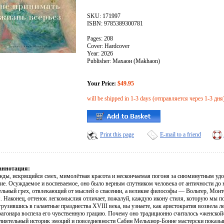
SKU: 171997
ISBN: 9785389300781
Pages: 208
Cover: Hardcover
Year: 2026
Publisher: Махаон (Makhaon)
Your Price:
$49.95
will be shipped in 1-3 days (отправляется через 1-3 дня
Print this page
E-mail to a friend
аннотация:
жды, искрящийся смех, мимолётная красота и нескончаемая погоня за сиюминутным уд
ие. Осуждаемое и воспеваемое, оно было верным спутником человека от античности до н
ельный грех, отвлекающий от мыслей о спасении, а великие философы — Вольтер, Монт
. Наконец, оттенок легкомыслия отличает, пожалуй, каждую икону стиля, которую мы по
рузившись в галантные празднества XVIII века, вы узнаете, как аристократия возвела л
рагонара воспела его чувственную грацию. Почему оно традиционно считалось «женской
лиятельный историк эмоций и повседневности Сабин Мельхиор-Бонне мастерски показыва