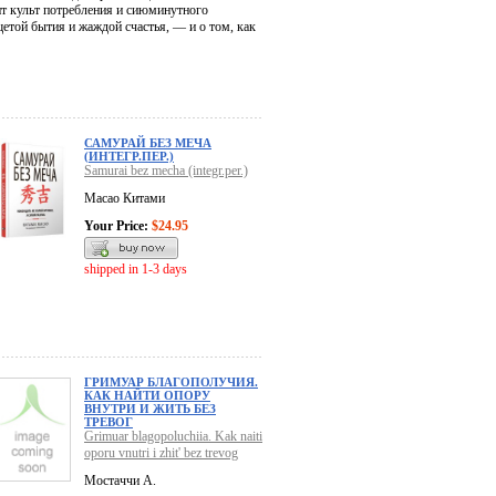
ит культ потребления и сиюминутного
щетой бытия и жаждой счастья, — и о том, как
САМУРАЙ БЕЗ МЕЧА
(ИНТЕГР.ПЕР.)
Samurai bez mecha (integr.per.)
Масао Китами
Your Price:
$24.95
shipped in 1-3 days
ГРИМУАР БЛАГОПОЛУЧИЯ.
КАК НАЙТИ ОПОРУ
ВНУТРИ И ЖИТЬ БЕЗ
ТРЕВОГ
Grimuar blagopoluchiia. Kak naiti
oporu vnutri i zhit' bez trevog
Мостаччи А.