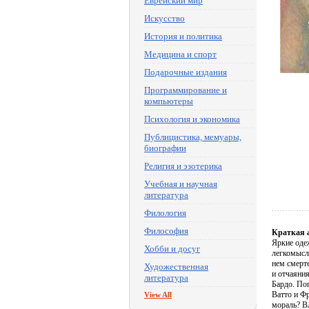
Еврейский мир
Искусство
История и политика
Медицина и спорт
Подарочные издания
Программирование и
компьютеры
Психология и экономика
Публицистика, мемуары,
биографии
Религия и эзотерика
Учебная и научная
литература
Филология
Философия
Краткая 
Яркие оде
Хобби и досуг
легкомысл
нем смерт
Художественная
и отчаяния
литература
Бардо. Пог
Ватто и Ф
View All
мораль? В