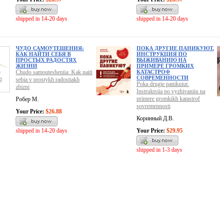
shipped in 14-20 days
shipped in 14-20 days
ЧУДО САМОУТЕШЕНИЯ:
ПОКА ДРУГИЕ ПАНИКУЮТ.
КАК НАЙТИ СЕБЯ В
ИНСТРУКЦИЯ ПО
ПРОСТЫХ РАДОСТЯХ
ВЫЖИВАНИЮ НА
ЖИЗНИ
ПРИМЕРЕ ГРОМКИХ
Chudo samoutesheniia: Kak naiti
КАТАСТРОФ
СОВРЕМЕННОСТИ
sebia v prostykh radostiakh
Poka drugie panikuiut.
zhizni
Instruktsiia po vyzhivaniiu na
primere gromkikh katastrof
Робер М.
sovremennosti
Your Price:
$26.88
Коринный Д.В.
shipped in 14-20 days
Your Price:
$29.95
shipped in 1-3 days