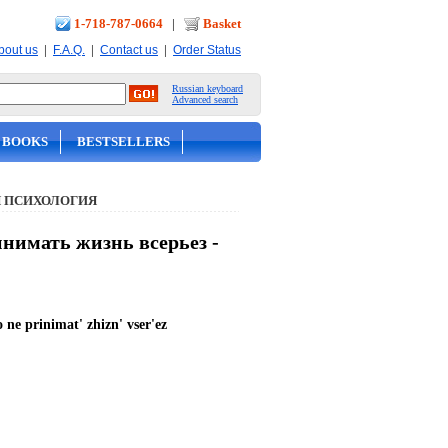
1-718-787-0664
|
Basket
|
|
|
bout us
F.A.Q.
Contact us
Order Status
Russian keyboard
Advanced search
 BOOKS
BESTSELLERS
 ПСИХОЛОГИЯ
нимать жизнь всерьез -
 ne prinimat' zhizn' vser'ez