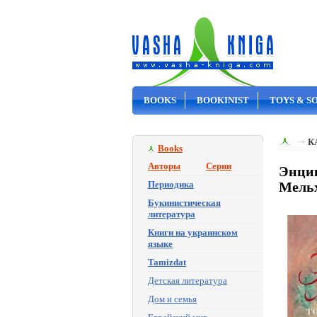
BOOKS
BOOKINIST
TOYS & S
ON SALE
К
Books
Авторы
Серии
Энцик
Периодика
Мельх
Букинистическая
литература
Книги на украинском
языке
Tamizdat
Детская литература
Дом и семья