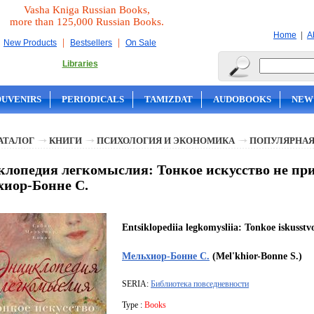
Vasha Kniga Russian Books,
more than 125,000 Russian Books.
|
Home
A
|
|
New Products
Bestsellers
On Sale
Libraries
OUVENIRS
PERIODICALS
TAMIZDAT
AUDOBOOKS
NEW
АТАЛОГ
КНИГИ
ПСИХОЛОГИЯ И ЭКОНОМИКА
ПОПУЛЯРНАЯ
лопедия легкомыслия: Тонкое искусство не при
иор-Бонне С.
Entsiklopediia legkomysliia: Tonkoe iskusstvo
Мельхиор-Бонне С.
(Mel'khior-Bonne S.)
SERIA:
Библиотека повседневности
Type :
Books