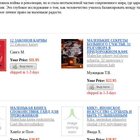
режила войны и революции, но и стала неотъемлемой частью современного мира, где цар
ия. Это глубокое исследование о том, как человечество училось балансировать между т
вое личное право на маленькие радости.
12 ЗАКОНОВ КАРМЫ
МАЛЕНЬКИЕ СЕКРЕТЫ
12 Zakonov karmy
БОЛЬШОГО СЧАСТЬЯ. 32
РАЗГОВОРА В
ПРИДОРОЖНОМ КАФЕ
Сингх М.
Malen'kie sekrety bol'shogo
Your Price:
$11.95
schast'ia. 32 razgovora v
pridorozhnom kafe
shipped in 1-3 days
Мужицкая Т.В.
Your Price:
$22.95
shipped in 1-3 days
МАЛЕНЬКАЯ КНИГА
КИКУ: ЯПОНСКОЕ
СПОКОЙСТВИЯ. ГАЙД ДЛЯ
ИСКУССТВО СЛУШАТЬ И
ТРЕВОЖНИКОВ
БЫТЬ УСЛЫШАННЫМ
Malen'kaia kniga spokoistviia.
Kiku: iaponskoe iskusstvo
Gaid dlia trevozhnikov
slushat' i byt' uslyshannym
Хамбл зе Поэт .
Ямада Х.
Your Price:
$28.97
Your Price:
$28.97