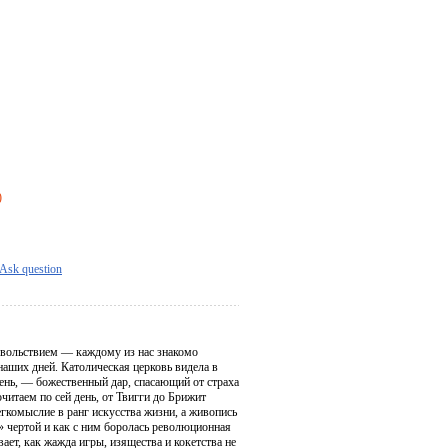
)
Ask question
овольствием — каждому из нас знакомо
аших дней. Католическая церковь видела в
ень, — божественный дар, спасающий от страха
читаем по сей день, от Твигги до Брижит
егкомыслие в ранг искусства жизни, а живопись
» чертой и как с ним боролась революционная
ет, как жажда игры, изящества и кокетства не