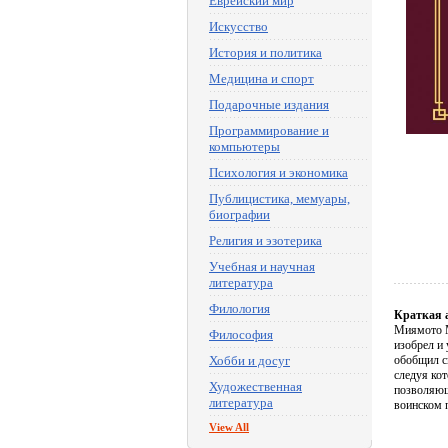
Еврейский мир
Искусство
История и политика
Медицина и спорт
Подарочные издания
Программирование и
компьютеры
Психология и экономика
Публицистика, мемуары,
биографии
Религия и эзотерика
Учебная и научная
литература
Филология
Краткая 
Миямото М
Философия
изобрел и
Хобби и досуг
обобщил с
следуя ко
Художественная
позволяющ
литература
воинском 
View All