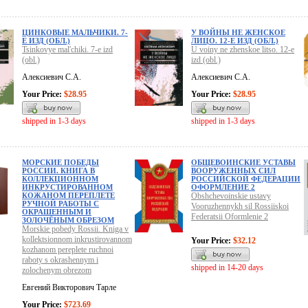
ЦИНКОВЫЕ МАЛЬЧИКИ. 7-
У ВОЙНЫ НЕ ЖЕНСКОЕ
Е ИЗД (ОБЛ.)
ЛИЦО. 12-Е ИЗД (ОБЛ.)
Tsinkovye mal'chiki. 7-e izd
U voiny ne zhenskoe litso. 12-e
(obl.)
izd (obl.)
Алексиевич С.А.
Алексиевич С.А.
Your Price:
$28.95
Your Price:
$28.95
shipped in 1-3 days
shipped in 1-3 days
МОРСКИЕ ПОБЕДЫ
ОБЩЕВОИНСКИЕ УСТАВЫ
РОССИИ. КНИГА В
ВООРУЖЕННЫХ СИЛ
КОЛЛЕКЦИОННОМ
РОССИЙСКОЙ ФЕДЕРАЦИИ
ИНКРУСТИРОВАННОМ
ОФОРМЛЕНИЕ 2
КОЖАНОМ ПЕРЕПЛЕТЕ
Obshchevoinskie ustavy
РУЧНОЙ РАБОТЫ С
Vooruzhennykh sil Rossiiskoi
ОКРАШЕННЫМ И
Federatsii Oformlenie 2
ЗОЛОЧЁНЫМ ОБРЕЗОМ
Morskie pobedy Rossii. Kniga v
kollektsionnom inkrustirovannom
Your Price:
$32.12
kozhanom pereplete ruchnoi
raboty s okrashennym i
shipped in 14-20 days
zolochenym obrezom
Евгений Викторович Тарле
Your Price:
$723.69