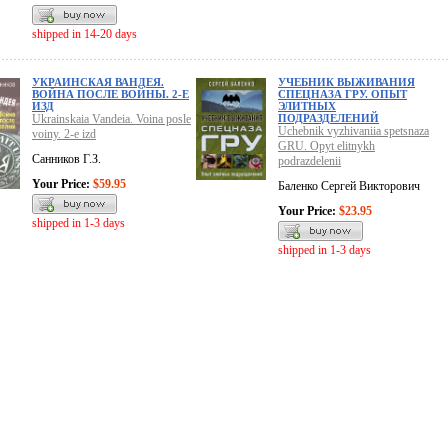
shipped in 14-20 days
УКРАИНСКАЯ ВАНДЕЯ.
УЧЕБНИК ВЫЖИВАНИЯ
ВОЙНА ПОСЛЕ ВОЙНЫ. 2-Е
СПЕЦНАЗА ГРУ. ОПЫТ
ИЗД
ЭЛИТНЫХ
Ukrainskaia Vandeia. Voina posle
ПОДРАЗДЕЛЕНИЙ
Uchebnik vyzhivaniia spetsnaza
voiny. 2-e izd
GRU. Opyt elitnykh
Санников Г.З.
podrazdelenii
Your Price:
$59.95
Баленко Сергей Викторович
Your Price:
$23.95
shipped in 1-3 days
shipped in 1-3 days