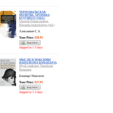
ЧЕРНОБЫЛЬСКАЯ
МОЛИТВА: ХРОНИКА
БУДУЩЕГО (ОБЛ.)
Chernobyl'skaia molitva:
Khronika budushchego (obl.)
Алексиевич С.А.
Your Price:
$28.95
shipped in 1-3 days
МЫСЛИ И МАКСИМЫ
НАПОЛЕОНА БОНАПАРТА
Mysli i maksimy Napoleona
Bonaparta
Бонапарт Наполеон
Your Price:
$27.95
shipped in 1-3 days