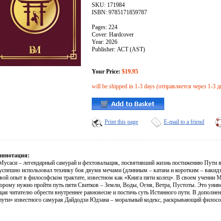
SKU: 171984
ISBN: 9785171859787
Pages: 224
Cover: Hardcover
Year: 2026
Publisher: АСТ (AST)
Your Price:
$19.95
will be shipped in 1-3 days (отправляется через 1-3 д
Print this page
E-mail to a friend
аннотация:
усаси – легендарный самурай и фехтовальщик, посвятивший жизнь постижению Пути в
 успешно использовал технику боя двумя мечами (длинным – катана и коротким – вакид
вой опыт в философском трактате, известном как «Книга пяти колец». В своем учении М
торому нужно пройти путь пяти Свитков – Земли, Воды, Огня, Ветра, Пустоты. Это унив
ая читателю обрести внутреннее равновесие и постичь суть Истинного пути. В дополнен
пути» известного самурая Дайдодзи Юдзана – моральный кодекс, раскрывающий филос