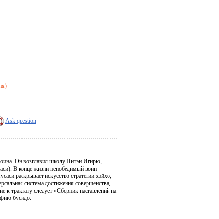
ня)
Ask question
оина. Он возглавил школу Нитэн Итирю,
заси). В конце жизни непобедимый воин
усаси раскрывает искусство стратегии хэйхо,
ерсальная система достижения совершенства,
ие к трактату следует «Сборник наставлений на
офию бусидо.