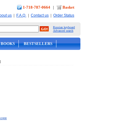
1-718-787-0664
|
Basket
|
|
|
bout us
F.A.Q.
Contact us
Order Status
Russian keyboard
Advanced search
 BOOKS
BESTSELLERS
Я
кция