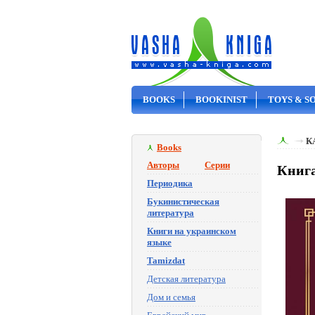
BOOKS
BOOKINIST
TOYS & S
ON SALE
К
Books
Авторы
Серии
Книга
Периодика
Букинистическая
литература
Книги на украинском
языке
Tamizdat
Детская литература
Дом и семья