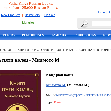
Vasha Kniga Russian Books,
more than 125,000 Russian Books.
|
Home
A
|
|
New Products
Bestsellers
On Sale
Libraries
OUVENIRS
PERIODICALS
TAMIZDAT
AUDOBOOKS
NEW
АТАЛОГ
КНИГИ
ИСТОРИЯ И ПОЛИТИКА
ВОЕННАЯ ИСТОРИ
 пяти колец - Миямото М.
Kniga piati kolets
Миямото М.
(Miiamoto M.)
SERIA:
Библиотека мудрости. Эксклюзивная колле
Type :
Books