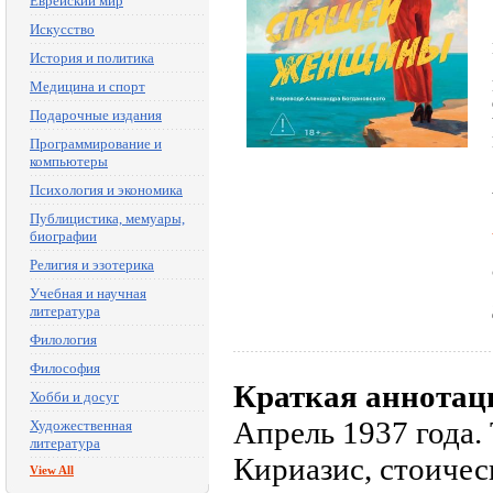
Еврейский мир
Искусство
История и политика
Медицина и спорт
Подарочные издания
Программирование и
компьютеры
Психология и экономика
Публицистика, мемуары,
биографии
Религия и эзотерика
Учебная и научная
литература
Филология
Философия
Краткая аннотац
Хобби и досуг
Апрель 1937 года.
Художественная
литература
Кириазис, стоичес
View All