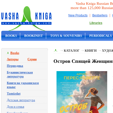
Vasha Kniga Russian B
more than 125,000 Russia
|
|
New Products
Bestsellers
Libraries
BOOKS
BOOKINIST
TOYS & SOUVENIRS
PERIODICALS
ON SALE
КАТАЛОГ
КНИГИ
ХУДО
Books
Авторы
Серии
Остров Спящей Женщины 
Периодика
Букинистическая
литература
Книги на украинском
языке
Tamizdat
Детская литература
Дом и семья