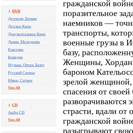
гражданской войне
поразительное зад
DVD
Детектив, Боевик
наемников — точн
Детское Кино
транспорты, котор
Документальное Кино
военные грузы в 
Драма. Мелодрама
Классика
базу, расположен
Комедия
Женщины, Хордан 
Музыка. Опера. Балет
бароном Кательосо
Русский Сериал
зрелой женщиной, 
Юмор, Сатира
View All
спасения от своей
разворачиваются э
CD
страсти, вдали от 
Audio CD
гражданской войне
View All
разыгрывают свою