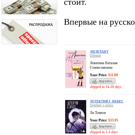
стоит.
Впервые на русско
ДИЛЕТАНТ
Diletant
Левитина Наталия
Станиславовна
Your Price:
$11.09
shipped in 14-20 days
ДЕТЕКТИВ С НЕБЕС
Detektiv s nebes
Ли Тонвон
Your Price:
$33.95
shipped in 1-3 days