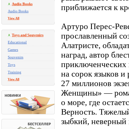
Audio Books
приближается к кр
Audio Books
View All
Артуро Перес-Рев
прославленный соз
Toys and Souvenirs
Educational
Алатристе, облад
Games
наград, автор бле
Souvenirs
приключенческих 
Toys
на сорок языков 
Training
View All
27 миллионов экз
Женщины» — роман
о море, где остае
Верность. Тяжелый
зыбкий, неверный 