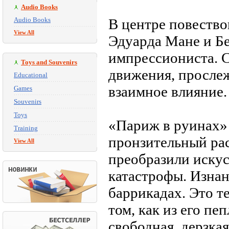
Audio Books
Audio Books
В центре повеств
View All
Эдуарда Мане и Б
импрессиониста. С
Toys and Souvenirs
движения, просле
Educational
взаимное влияние.
Games
Souvenirs
Toys
«Париж в руинах»
Training
пронзительный расс
View All
преобразили искус
катастрофы. Изнан
баррикадах. Это те
том, как из его пе
свободная, дерзкая