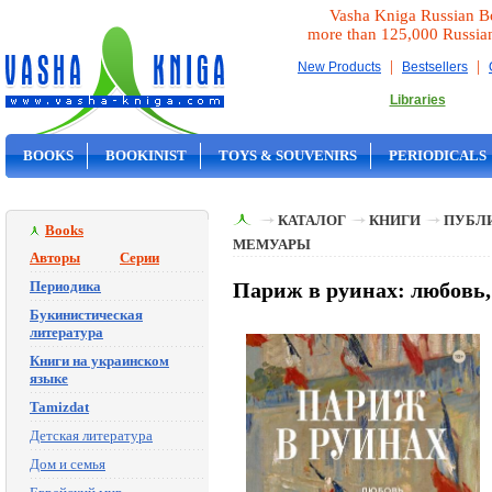
Vasha Kniga Russian B
more than 125,000 Russia
|
|
New Products
Bestsellers
Libraries
BOOKS
BOOKINIST
TOYS & SOUVENIRS
PERIODICALS
ON SALE
КАТАЛОГ
КНИГИ
ПУБЛИ
Books
МЕМУАРЫ
Авторы
Серии
Периодика
Париж в руинах: любовь,
Букинистическая
литература
Книги на украинском
языке
Tamizdat
Детская литература
Дом и семья