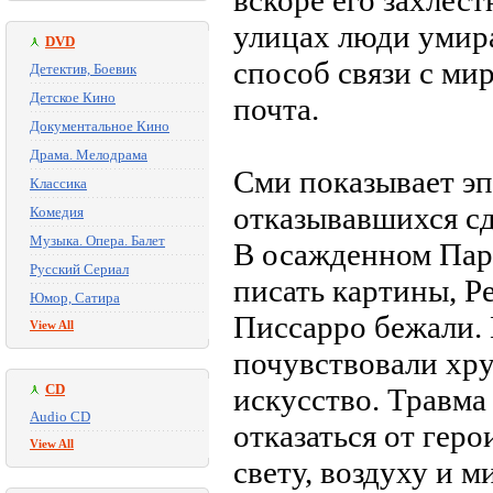
вскоре его захлес
улицах люди умира
DVD
способ связи с м
Детектив, Боевик
Детское Кино
почта.
Документальное Кино
Драма. Мелодрама
Сми показывает эп
Классика
отказывавшихся сда
Комедия
Музыка. Опера. Балет
В осажденном Пар
Русский Сериал
писать картины, Ре
Юмор, Сатира
Писсарро бежали. 
View All
почувствовали хру
CD
искусство. Травма
Audio CD
отказаться от геро
View All
свету, воздуху и 