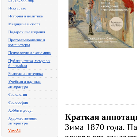
Еврейский мир
Искусство
История и политика
Медицина и спорт
Подарочные издания
Программирование и
компьютеры
Психология и экономика
Публицистика, мемуары,
биографии
Религия и эзотерика
Учебная и научная
литература
Филология
Философия
Хобби и досуг
Краткая аннотац
Художественная
литература
Зима 1870 года. П
View All