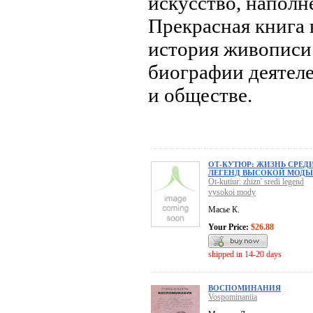
искусство, наполн
Прекрасная книга в
история живописи
биографии деятеле
и обществе.
ОТ-КУТЮР: ЖИЗНЬ СРЕД
ЛЕГЕНД ВЫСОКОЙ МОДЫ
Ot-kutiur: zhizn' sredi legend
vysokoi mody
Масье К.
Your Price:
$26.88
shipped in 14-20 days
ВОСПОМИНАНИЯ
Vospominaniia