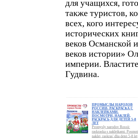
для учащихся, гот
также туристов, ко
всех, кого интерес
исторических книг
веков Османской 
веков истории» Ол
империи. Властит
Гудвина.
ПРОМЫСЛЫ НАРОДОВ
РОССИИ: РАСКРАСКА С
НАКЛЕЙКАМИ.
ПОСМОТРИ, НАКЛЕЙ,
РАСКРАСЬ ДЛЯ ДЕТЕЙ 5-8
ЛЕТ
Promysly narodov Rossii:
raskraska s nakleikami. Posmotr
naklei, raskras' dlia detei 5-8 let