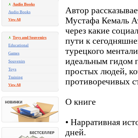
Audio Books
Автор рассказывае
Audio Books
Мустафа Кемаль Ат
View All
через какие социа
Toys and Souvenirs
пути к сегодняшн
Educational
турецкого ментали
Games
идеальным гидом п
Souvenirs
простых людей, ко
Toys
Training
противоречивых с
View All
О книге
• Нарративная ист
дней.