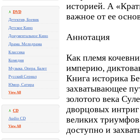
историей. А «Крат
DVD
важное от ее осно
Детектив, Боевик
Детское Кино
Аннотация
Документальное Кино
Драма. Мелодрама
Классика
Как племя кочевн
Комедия
империю, диктова
Музыка. Опера. Балет
Книга историка Б
Русский Сериал
Юмор, Сатира
захватывающее пут
View All
золотого века Сул
дворцовых интриг 
CD
великих триумфов 
Audio CD
View All
доступно и захва