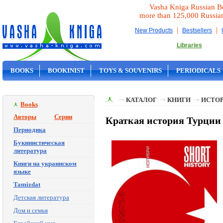
Vasha Kniga Russian B
more than 125,000 Russia
|
|
New Products
Bestsellers
Libraries
BOOKS
BOOKINIST
TOYS & SOUVENIRS
PERIODICALS
ON SALE
КАТАЛОГ
КНИГИ
ИСТОР
Books
Авторы
Серии
Краткая история Турции 
Периодика
Букинистическая
литература
Книги на украинском
языке
Tamizdat
Детская литература
Дом и семья