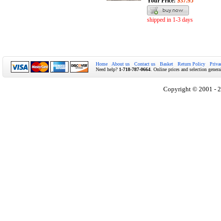
Your Price:
$37.95
shipped in 1-3 days
Home
About us
Contact us
Basket
Return Policy
Priva
Need help?
1-718-787-0664
. Online prices and selection genera
Copyright © 2001 - 2