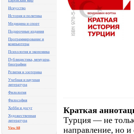
Еврейский мир
Искусство
История и политика
Медицина и спорт
Подарочные издания
Программирование и
компьютеры
Психология и экономика
Публицистика, мемуары,
биографии
Религия и эзотерика
Учебная и научная
литература
Филология
Философия
Краткая аннотац
Хобби и досуг
Художественная
Турция — не толь
литература
направление, но и
View All