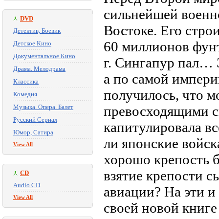
сильнейшей военн
DVD
Востоке. Его стро
Детектив, Боевик
60 миллионов фунт
Детское Кино
Документальное Кино
г. Сингапур пал… 
Драма. Мелодрама
а по самой импери
Классика
получилось, что 
Комедия
Музыка. Опера. Балет
превосходящими с
Русский Сериал
капитулировала вс
Юмор, Сатира
ли японские войск
View All
хорошо крепость 
взятие крепости с
CD
Audio CD
авиации? На эти и
View All
своей новой книге