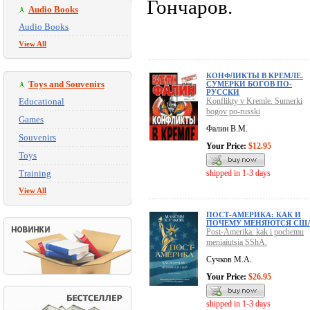
Гончаров.
Audio Books
Audio Books
View All
КОНФЛИКТЫ В КРЕМЛЕ.
Toys and Souvenirs
СУМЕРКИ БОГОВ ПО-
РУССКИ
Educational
Konflikty v Kremle. Sumerki
bogov po-russki
Games
Фалин В.М.
Souvenirs
Your Price:
$12.95
Toys
Training
shipped in 1-3 days
View All
ПОСТ-АМЕРИКА: КАК И
ПОЧЕМУ МЕНЯЮТСЯ США
Post-Amerika: kak i pochemu
meniaiutsia SShA.
Сучков М.А.
Your Price:
$26.95
shipped in 1-3 days