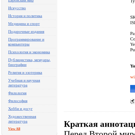
Еврейский мир
Ty
Искусство
История и политика
SK
IS
Медицина и спорт
Подарочные издания
Pa
Co
Программирование и
Ye
компьютеры
Pu
Психология и экономика
Публицистика, мемуары,
биографии
Yo
Религия и эзотерика
wi
Учебная и научная
литература
Филология
Философия
Хобби и досуг
Художественная
литература
Краткая аннотац
View All
Перед Второй мир