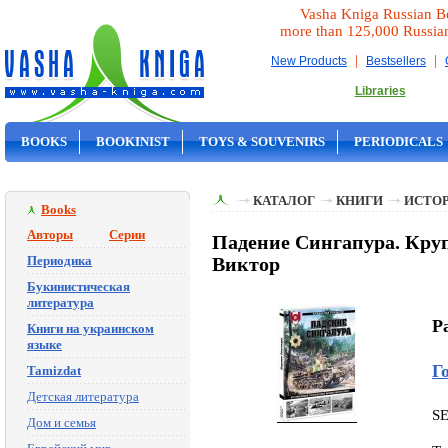
Vasha Kniga Russian B
more than 125,000 Russia
|
|
New Products
Bestsellers
Libraries
BOOKS
BOOKINIST
TOYS & SOUVENIRS
PERIODICALS
ON SALE
КАТАЛОГ
КНИГИ
ИСТОР
Books
Авторы
Серии
Падение Сингапура. Кру
Периодика
Виктор
Букинистическая
литература
P
Книги на украинском
языке
Г
Tamizdat
Детская литература
S
Дом и семья