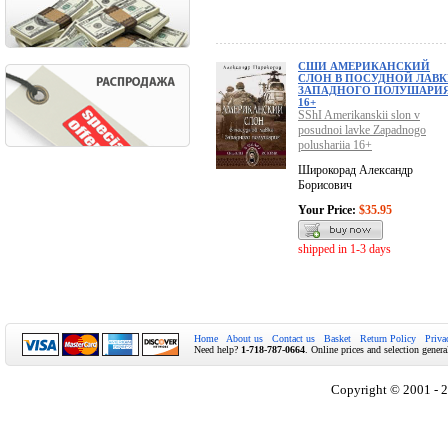
СШИ АМЕРИКАНСКИЙ
СЛОН В ПОСУДНОЙ ЛАВК
ЗАПАДНОГО ПОЛУШАРИ
16+
SShI Amerikanskii slon v
posudnoi lavke Zapadnogo
polushariia 16+
Широкорад Александр
Борисович
Your Price:
$35.95
shipped in 1-3 days
Home
About us
Contact us
Basket
Return Policy
Priva
Need help?
1-718-787-0664
. Online prices and selection genera
Copyright © 2001 - 2