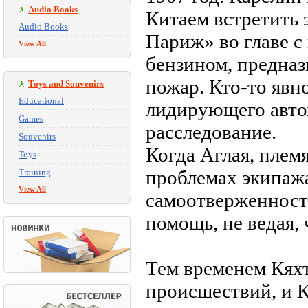
Audio Books
Китаем встретить
Audio Books
Париж» во главе с 
View All
бензином, предназ
пожар. Кто-то яв
Toys and Souvenirs
Educational
лидирующего автом
Games
расследование.
Souvenirs
Когда Аглая, плем
Toys
проблемах экипажа
Training
View All
самоотверженност
помощь, не ведая, 
Тем временем Кяхт
происшествий, и К