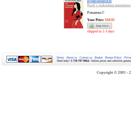
ИЗМЕННИЦЕЙ
Noch' s roskoshnoi izmennitsei
Романова Г.
Your Price:
$10.95
shipped in 1-3 days
Home
About us
Contact us
Basket
Return Policy
Priva
Need help?
1-718-787-0664
. Online prices and selection genera
Copyright © 2001 - 2