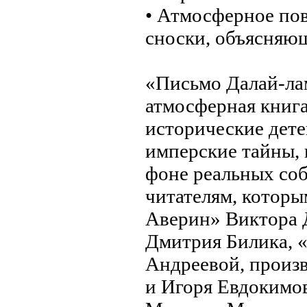
• Атмосферное пов
сноски, объясняющ
«Письмо Далай-л
атмосферная книга
исторические дет
имперские тайны, 
фоне реальных со
читателям, котор
Аверин» Виктора 
Дмитрия Билика, 
Андреевой, произ
и Игоря Евдокимов