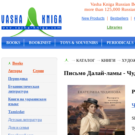
Vasha Kniga Russian B
more than 125,000 Russia
|
|
New Products
Bestsellers
Libraries
BOOKS
BOOKINIST
TOYS & SOUVENIRS
PERIODICALS
ON SALE
КАТАЛОГ
КНИГИ
ХУДО
Books
Авторы
Серии
Письмо Далай-ламы - Чу
Периодика
Букинистическая
P
литература
Книги на украинском
языке
Ч
Tamizdat
S
Детская литература
Дом и семья
T