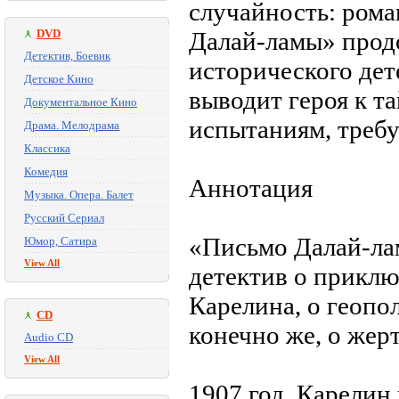
случайность: ром
DVD
Далай-ламы» прод
Детектив, Боевик
исторического дет
Детское Кино
выводит героя к т
Документальное Кино
испытаниям, требу
Драма. Мелодрама
Классика
Комедия
Аннотация
Музыка. Опера. Балет
Русский Сериал
«Письмо Далай-л
Юмор, Сатира
View All
детектив о прикл
Карелина, о геопо
CD
конечно же, о же
Audio CD
View All
1907 год. Карелин 