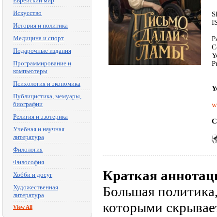
Еврейский мир
Искусство
S
I
История и политика
Медицина и спорт
P
C
Подарочные издания
Y
Программирование и
P
компьютеры
Психология и экономика
Y
Публицистика, мемуары,
биографии
w
Религия и эзотерика
C
Учебная и научная
литература
Филология
Философия
Краткая аннотац
Хобби и досуг
Художественная
Большая политика,
литература
которыми скрывает
View All