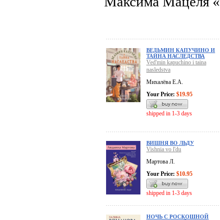
Максима Мацеля «
ВЕДЬМИН КАПУЧИНО И
ТАЙНА НАСЛЕДСТВА
Ved'min kapuchino i taina
nasledstva
Михалёва Е.А.
Your Price:
$19.95
shipped in 1-3 days
ВИШНЯ ВО ЛЬДУ
Vishnia vo l'du
Мартова Л.
Your Price:
$10.95
shipped in 1-3 days
НОЧЬ С РОСКОШНОЙ