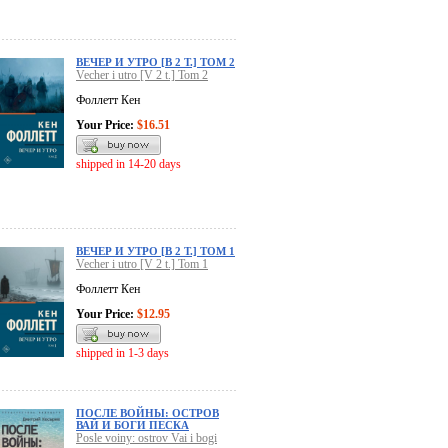
ВЕЧЕР И УТРО [В 2 Т.] ТОМ 2
Vecher i utro [V 2 t.] Tom 2
Фоллетт Кен
Your Price:
$16.51
shipped in 14-20 days
ВЕЧЕР И УТРО [В 2 Т.] ТОМ 1
Vecher i utro [V 2 t.] Tom 1
Фоллетт Кен
Your Price:
$12.95
shipped in 1-3 days
ПОСЛЕ ВОЙНЫ: ОСТРОВ
ВАЙ И БОГИ ПЕСКА
Posle voiny: ostrov Vai i bogi