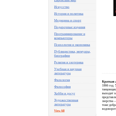
Еврейский мир
Искусство
История и политика
Медицина и спорт
Подарочные издания
Программирование и
компьютеры
Психология и экономика
Публицистика, мемуары,
биографии
Религия и эзотерика
Учебная и научная
литература
Филология
Краткая 
1866 год.
Философия
танцовщиц
Хобби и досуг
выходит за
представл
Художественная
зверства 
литература
тоже добр
водоворот
View All