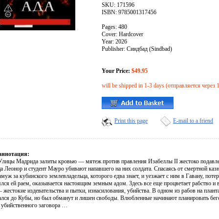
SKU: 171596
ISBN: 9785001317456
Pages: 480
Cover: Hardcover
Year: 2026
Publisher: Синдбад (Sindbad)
Your Price:
$49.95
will be shipped in 1-3 days (отправляется через 
Print this page
E-mail to a friend
аннотация:
 Улицы Мадрида залиты кровью — мятеж против правления Изабеллы II жестоко подавлен
а Леонор и студент Мауро убивают напавшего на них солдата. Спасаясь от смертной каз
муж за кубинского землевладельца, которого едва знает, и уезжает с ним в Гавану, поте
ялся ей раем, оказывается настоящим земным адом. Здесь все еще процветает рабство и
— жестокие издевательства и пытки, изнасилования, убийства. В одном из рабов на пла
ался до Кубы, но был обманут и лишен свободы. Влюбленные начинают планировать бегс
 убийственного заговора …