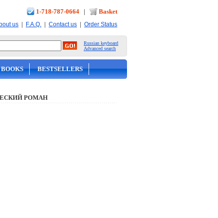
1-718-787-0664
|
Basket
|
|
|
bout us
F.A.Q.
Contact us
Order Status
Russian keyboard
Advanced search
 BOOKS
BESTSELLERS
ЕСКИЙ РОМАН