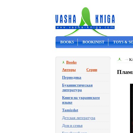
BOOKS
BOOKINIST
TOYS & S
ON SALE
К
Books
Авторы
Серии
Пламя
Периодика
Букинистическая
литература
Книги на украинском
языке
Tamizdat
Детская литература
Дом и семья