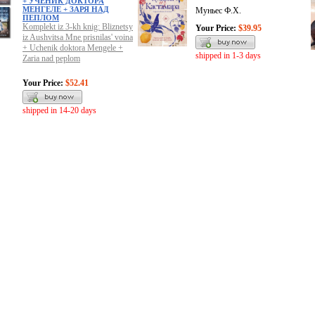
+ УЧЕНИК ДОКТОРА
МЕНГЕЛЕ + ЗАРЯ НАД
Муньес Ф.Х.
ПЕПЛОМ
Komplekt iz 3-kh knig: Bliznetsy
Your Price:
$39.95
iz Aushvitsa Mne prisnilas' voina
+ Uchenik doktora Mengele +
shipped in 1-3 days
Zaria nad peplom
Your Price:
$52.41
shipped in 14-20 days