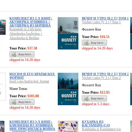
КОМПЛЕКТ ИЗ 2-Х КНИГ:
ВЕЧЕР И УТРО [В 2 Т.] ТОМ 1
АКУШЕРКА АУШВИЦА +
Vecher i utro [V 2 t.] Tom 1
АКУШЕРКА ИЗ БЕРЛИНА
Komplekt iz 2-kh knig:
Фоллетт Кен
Akusherka Aushvitsa +
Your Price:
$16.51
Akusherka iz Berlina
Your Price:
$37.38
shipped in 14-20 days
shipped in 14-20 days
ИОСИФ И ЕГО БРАТЬЯ БОЛ.
ВЕЧЕР И УТРО [В 2 Т.] ТОМ 2
ФОРМАТ
Vecher i utro [V 2 t.] Tom 2
Iosif i ego brat'ia bol. format
Фоллетт Кен
Манн Томас
Your Price:
$12.95
Your Price:
$105.08
shipped in 1-3 days
shipped in 14-20 days
КОМПЛЕКТ ИЗ 3-Х КНИГ:
КУХАРКА ИЗ
БЛИЗНЕЦЫ ИЗ АУШВИЦА
КАСТАМАРА+С/О
МНЕ ПРИСНИЛАСЬ ВОЙНА
Kukharka iz Kastamara+s/o