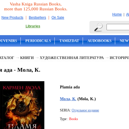
Vasha Kniga Russian Books,
more than 125,000 Russian Books.
|
Home
A
|
|
New Products
Bestsellers
On Sale
Libraries
OUVENIRS
PERIODICALS
TAMIZDAT
AUDOBOOKS
NEW
АТАЛОГ
КНИГИ
ХУДОЖЕСТВЕННАЯ ЛИТЕРАТУРА
ИСТОРИЧ
 ада - Мола, К.
Plamia ada
Мола, К.
(Mola, K.)
SERIA:
Отдельное издание
Type :
Books