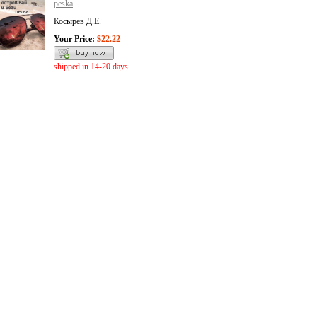
peska
Косырев Д.Е.
Your Price:
$22.22
shipped in 14-20 days