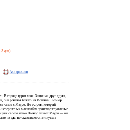
1-3 дня)
Ask question
. В городе царит хаос. Защищая друг друга,
ни, они решают бежать из Испании. Леонор
ряв связь с Мауро. Но остров, который
 в невероятных масштабах происходят ужасные
нтациях своего мужа Леонор узнает Мауро — он
тво из ада, но оказываются втянуты в