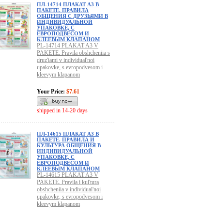
ПЛ-14714 ПЛАКАТ А3 В
ПАКЕТЕ. ПРАВИЛА
ОБЩЕНИЯ С ДРУЗЬЯМИ В
ИНДИВИДУАЛЬНОЙ
УПАКОВКЕ, С
ЕВРОПОДВЕСОМ И
КЛЕЕВЫМ КЛАПАНОМ
PL-14714 PLAKAT A3 V
PAKETE. Pravila obshcheniia s
druz'iami v individual'noi
upakovke, s evropodvesom i
kleevym klapanom
Your Price:
$7.61
shipped in 14-20 days
ПЛ-14615 ПЛАКАТ А3 В
ПАКЕТЕ. ПРАВИЛА И
КУЛЬТУРА ОБЩЕНИЯ В
ИНДИВИДУАЛЬНОЙ
УПАКОВКЕ, С
ЕВРОПОДВЕСОМ И
КЛЕЕВЫМ КЛАПАНОМ
PL-14615 PLAKAT A3 V
PAKETE. Pravila i kul'tura
obshcheniia v individual'noi
upakovke, s evropodvesom i
kleevym klapanom