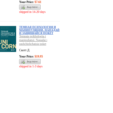
Your Price:
$7.61
shipped in 14-20 days
ТЕМНАЯ ПСИХОЛОГИЯ И
МАНИПУЛЯЦИИ. НАПАДАЙ
И ЗАЩИЩАЙСЯ ПОКЕТ
Temnaia psikhologiia i
manipuliatsii. Napadai i
zashchishchaisia poket
Скотт Д.
Your Price:
$19.95
shipped in 1-3 days