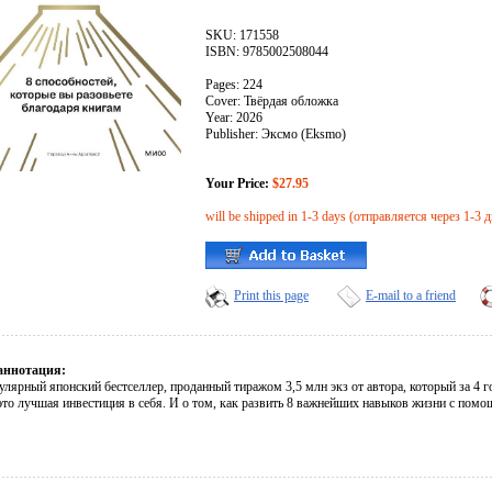
SKU: 171558
ISBN: 9785002508044
Pages: 224
Cover: Твёрдая обложка
Year: 2026
Publisher: Эксмо (Eksmo)
Your Price:
$27.95
will be shipped in 1-3 days (отправляется через 1-3 
Print this page
E-mail to a friend
аннотация:
лярный японский бестселлер, проданный тиражом 3,5 млн экз от автора, который за 4 го
это лучшая инвестиция в себя. И о том, как развить 8 важнейших навыков жизни с помо