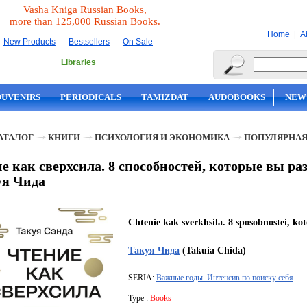
Vasha Kniga Russian Books,
more than 125,000 Russian Books.
|
Home
A
|
|
New Products
Bestsellers
On Sale
Libraries
OUVENIRS
PERIODICALS
TAMIZDAT
AUDOBOOKS
NEW
АТАЛОГ
КНИГИ
ПСИХОЛОГИЯ И ЭКОНОМИКА
ПОПУЛЯРНАЯ
е как сверхсила. 8 способностей, которые вы ра
уя Чида
Chtenie kak sverkhsila. 8 sposobnostei, ko
Такуя Чида
(Takuia Chida)
SERIA:
Важные годы. Интенсив по поиску себя
Type :
Books