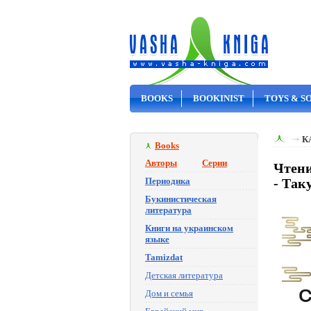
BOOKS
BOOKINIST
TOYS & S
ON SALE
К
Books
Авторы
Серии
Чтени
Периодика
- Так
Букинистическая
литература
Книги на украинском
языке
Tamizdat
Детская литература
Дом и семья