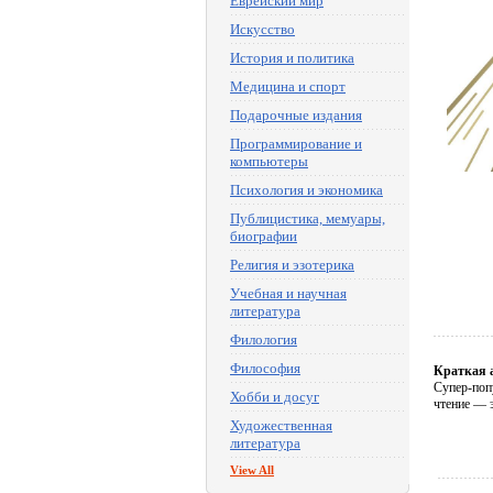
Еврейский мир
Искусство
История и политика
Медицина и спорт
Подарочные издания
Программирование и
компьютеры
Психология и экономика
Публицистика, мемуары,
биографии
Религия и эзотерика
Учебная и научная
литература
Филология
Философия
Краткая 
Супер-попу
Хобби и досуг
чтение — 
Художественная
литература
View All