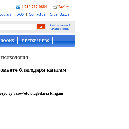
1-718-787-0664
|
Basket
|
|
|
bout us
F.A.Q.
Contact us
Order Status
Russian keyboard
Advanced search
 BOOKS
BESTSELLERS
 ПСИХОЛОГИЯ
зовьете благодаря книгам
torye vy razov'ete blagodaria knigam