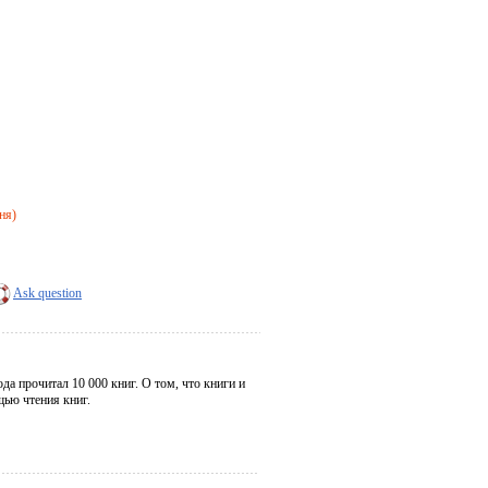
дня)
Ask question
да прочитал 10 000 книг. О том, что книги и
щью чтения книг.