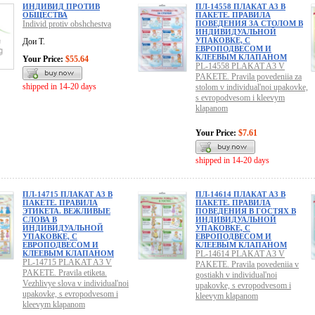
ИНДИВИД ПРОТИВ
ПЛ-14558 ПЛАКАТ А3 В
ОБЩЕСТВА
ПАКЕТЕ. ПРАВИЛА
Individ protiv obshchestva
ПОВЕДЕНИЯ ЗА СТОЛОМ В
ИНДИВИДУАЛЬНОЙ
УПАКОВКЕ, С
Дои Т.
ЕВРОПОДВЕСОМ И
КЛЕЕВЫМ КЛАПАНОМ
Your Price:
$55.64
PL-14558 PLAKAT A3 V
PAKETE. Pravila povedeniia za
shipped in 14-20 days
stolom v individual'noi upakovke,
s evropodvesom i kleevym
klapanom
Your Price:
$7.61
shipped in 14-20 days
ПЛ-14715 ПЛАКАТ А3 В
ПЛ-14614 ПЛАКАТ А3 В
ПАКЕТЕ. ПРАВИЛА
ПАКЕТЕ. ПРАВИЛА
ЭТИКЕТА. ВЕЖЛИВЫЕ
ПОВЕДЕНИЯ В ГОСТЯХ В
СЛОВА В
ИНДИВИДУАЛЬНОЙ
ИНДИВИДУАЛЬНОЙ
УПАКОВКЕ, С
УПАКОВКЕ, С
ЕВРОПОДВЕСОМ И
ЕВРОПОДВЕСОМ И
КЛЕЕВЫМ КЛАПАНОМ
КЛЕЕВЫМ КЛАПАНОМ
PL-14614 PLAKAT A3 V
PL-14715 PLAKAT A3 V
PAKETE. Pravila povedeniia v
PAKETE. Pravila etiketa.
gostiakh v individual'noi
Vezhlivye slova v individual'noi
upakovke, s evropodvesom i
upakovke, s evropodvesom i
kleevym klapanom
kleevym klapanom