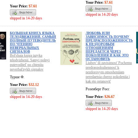
Your Price:
$7.61
Your Price:
$7.61
shipped in 14-20 days
shipped in 14-20 days
БОЛЬШАЯ КНИГА ЯЗЫКА
ЛЮБОВЬ ИЛИ
ТЕЛОДВИЖЕНИЙ. САМЫЙ
ЗАВИСИМОСТЬ ПОЧЕМУ
ПОЛНЫЙ ПУТЕВОДИТЕЛЬ
ПРЕДРАСПОЛОЖЕННОСТЬ
ПО ЧТЕНИЮ
К НЕЗДОРОВЫМ
НЕВЕРБАЛЬНЫХ
ОТНОШЕНИЯМ
СИГНАЛОВ
ПЕРЕДАЕТСЯ ЧЕРЕЗ
Bol'shaia kniga iazyka
ПОКОЛЕНИЯ И КАК ЭТО
ОСТАНОВИТЬ
telodvizhenii. Samyi polnyi
Liubov' ili zavisimost' Pochemu
putevoditel' po chteniiu
predraspolozhennost' k
neverbal'nykh signalov
nezdorovym otnosheniiam
peredaetsia cherez pokoleniia i
Турше Ф.
kak eto ostanovit'
Your Price:
$32.12
Розенберг Росс
shipped in 14-20 days
Your Price:
$26.67
shipped in 14-20 days