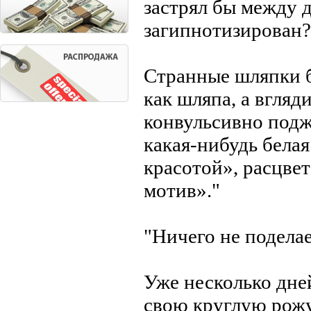
застрял бы между 
загипнотизирован?!
Странные шляпки б
как шляпа, а вгляд
конвульсивно подж
какая-нибудь белая
красотой», расцве
мотив»."
"Ничего не подела
Уже несколько дне
свою круглую рожу 