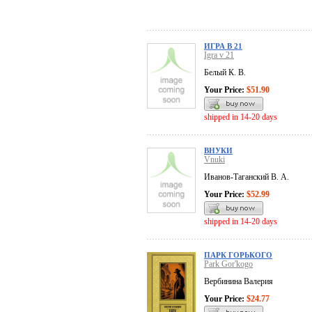
ИГРА В 21
Igra v 21
Белый К. В.
Your Price:
$51.90
shipped in 14-20 days
ВНУКИ
Vnuki
Иванов-Таганский В. А.
Your Price:
$52.99
shipped in 14-20 days
ПАРК ГОРЬКОГО
Park Gor'kogo
Вербинина Валерия
Your Price:
$24.77