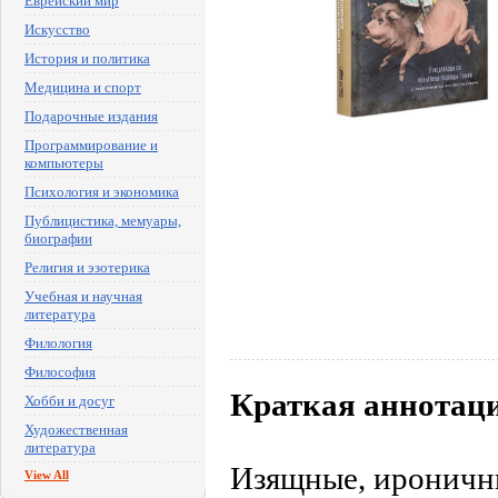
Еврейский мир
Искусство
История и политика
Медицина и спорт
Подарочные издания
Программирование и
компьютеры
Психология и экономика
Публицистика, мемуары,
биографии
Религия и эзотерика
Учебная и научная
литература
Филология
Философия
Краткая аннотац
Хобби и досуг
Художественная
литература
Изящные, ироничны
View All