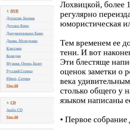
Лохвицкой, более 
DVD
регулярно переизда
Детектив, Боевик
юмористическая ил
Детское Кино
Документальное Кино
Тем временем ее д
Драма. Мелодрама
Классика
тени. И вот након
Комедия
Эти блестяще напи
Музыка. Опера. Балет
оценок заметки о 
Русский Сериал
Юмор, Сатира
века удивительным
View All
столько общего у 
языком написаны е
CD
Audio CD
• Первое собрани
View All