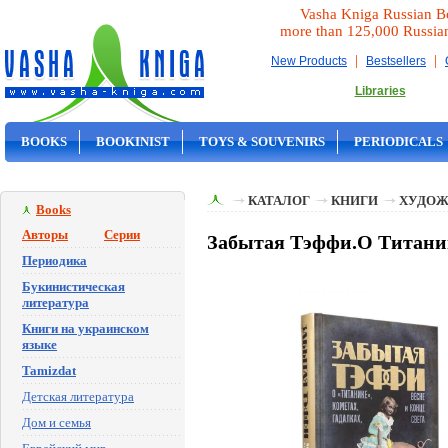
Vasha Kniga Russian B
more than 125,000 Russia
|
|
New Products
Bestsellers
Libraries
BOOKS
BOOKINIST
TOYS & SOUVENIRS
PERIODICALS
ON SALE
КАТАЛОГ
КНИГИ
ХУДОЖ
Books
Авторы
Серии
Забытая Тэффи.О Титаник
Периодика
Букинистическая
литература
Книги на украинском
языке
Tamizdat
Детская литература
Дом и семья