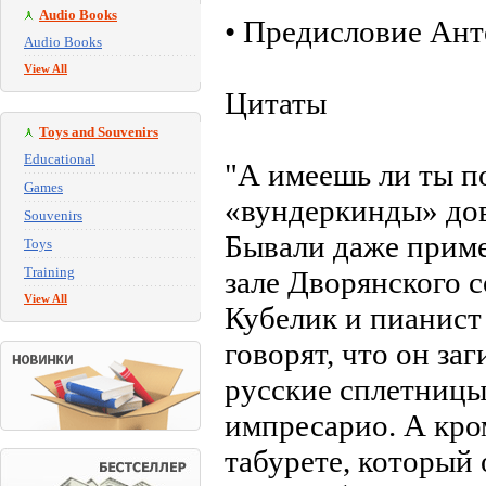
Audio Books
• Предисловие Ант
Audio Books
View All
Цитаты
Toys and Souvenirs
Educational
"А имеешь ли ты п
Games
«вундеркинды» дов
Souvenirs
Бывали даже приме
Toys
Training
зале Дворянского 
View All
Кубелик и пианист
говорят, что он з
русские сплетницы 
импресарио. А кром
табурете, который 