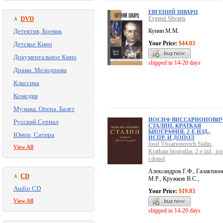
ЕВГЕНИЙ ШВАРЦ
DVD
Evgenii Shvarts
Детектив, Боевик
Кунин М.М.
Your Price:
$44.03
Детское Кино
Документальное Кино
shipped in 14-20 days
Драма. Мелодрама
Классика
Комедия
Музыка. Опера. Балет
ИОСИФ ВИССАРИОНОВИ
Русский Сериал
СТАЛИН. КРАТКАЯ
БИОГРАФИЯ. 2-Е ИЗД.,
Юмор, Сатира
ИСПР. И ДОПОЛ
Iosif Vissarionovich Stalin.
View All
Kratkaia biografiia. 2-e izd., isp
i dopol
Александров Г.Ф., Галактион
CD
М.Р., Кружков В.С.,
Audio CD
Your Price:
$19.83
View All
shipped in 14-20 days