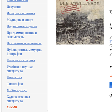
Еврейский мир
Искусство
T
История и политика
Медицина и спорт
S
Подарочные издания
I
Программирование и
компьютеры
P
F
Психология и экономика
C
Публицистика, мемуары,
Y
биографии
P
Религия и эзотерика
Учебная и научная
Y
литература
w
Филология
Философия
Хобби и досуг
Художественная
литература
View All