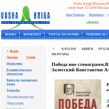
Vasha Kniga Russian B
more than 125,000 Russia
|
|
New Products
Bestsellers
Libraries
BOOKS
BOOKINIST
TOYS & SOUVENIRS
PERIODICALS
ON SALE
КАТАЛОГ
КНИГИ
ПУБЛИ
Books
МЕМУАРЫ
Авторы
Серии
Периодика
Победа вне стенограмм.В
Залесский Константин А
Букинистическая
литература
Книги на украинском
языке
P
o
Tamizdat
Детская литература
З
Дом и семья
A