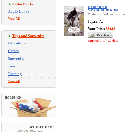
Audio Books
ПУШКИН В
МИХАЙЛОВСКОМ
Audio Books
Pushkin v Mikhailovskom
View All
Гордин А.
Your Price:
$30.86
Toys and Souvenirs
shipped in 14-20 days
Educational
Games
Souvenirs
Toys
Training
View All