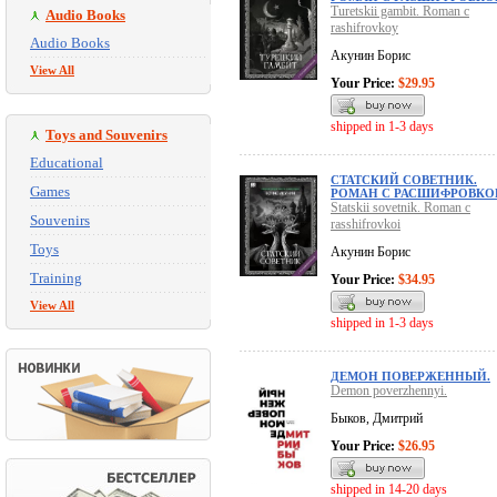
Turetskii gambit. Roman c
Audio Books
rashifrovkoy
Audio Books
Акунин Борис
View All
Your Price:
$29.95
shipped in 1-3 days
Toys and Souvenirs
Educational
СТАТСКИЙ СОВЕТНИК.
Games
РОМАН С РАСШИФРОВКО
Statskii sovetnik. Roman c
Souvenirs
rasshifrovkoi
Toys
Акунин Борис
Training
Your Price:
$34.95
View All
shipped in 1-3 days
ДЕМОН ПОВЕРЖЕННЫЙ.
Demon poverzhennyi.
Быков, Дмитрий
Your Price:
$26.95
shipped in 14-20 days