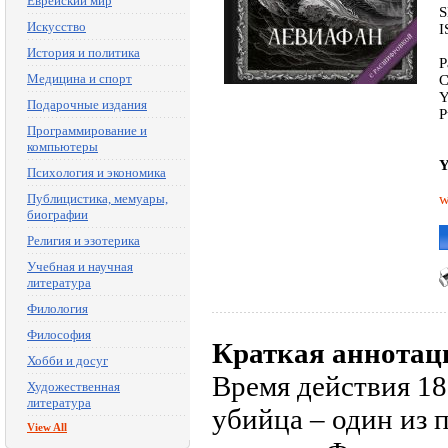
Еврейский мир
S
Искусство
I
История и политика
P
Медицина и спорт
C
Y
Подарочные издания
P
Программирование и
компьютеры
Y
Психология и экономика
Публицистика, мемуары,
w
биографии
Религия и эзотерика
Учебная и научная
литература
Филология
Философия
Краткая аннотац
Хобби и досуг
Время действия 18
Художественная
литература
убийца – один из 
View All