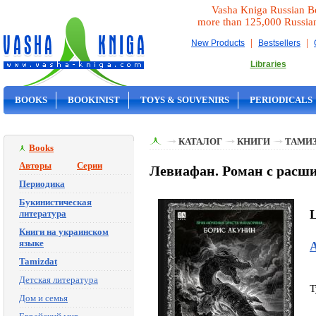
Vasha Kniga Russian B
more than 125,000 Russia
|
|
New Products
Bestsellers
Libraries
BOOKS
BOOKINIST
TOYS & SOUVENIRS
PERIODICALS
ON SALE
КАТАЛОГ
КНИГИ
ТАМИ
Books
Авторы
Серии
Левиафан. Роман с расш
Периодика
Букинистическая
L
литература
Книги на украинском
языке
Tamizdat
Детская литература
T
Дом и семья