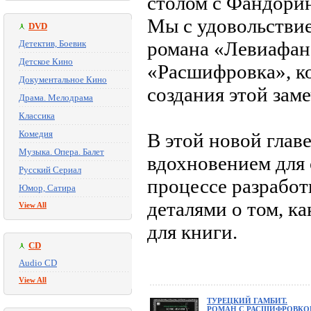
столом с Фандори
Мы с удовольствие
DVD
романа «Левиафан
Детектив, Боевик
Детское Кино
«Расшифровка», ко
Документальное Кино
создания этой зам
Драма. Мелодрама
Классика
Комедия
В этой новой глав
Музыка. Опера. Балет
вдохновением для 
Русский Сериал
процессе разрабо
Юмор, Сатира
деталями о том, к
View All
для книги.
CD
Audio CD
View All
ТУРЕЦКИЙ ГАМБИТ.
РОМАН С РАСШИФРОВКО