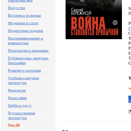
Еврейский мир
Искусство
S
I
История и политика
Медицина и спорт
P
F
Подарочные издания
C
Программирование и
Y
компьютеры
P
P
Психология и экономика
E
Публицистика, мемуары,
T
биографии
O
Религия и эзотерика
Учебная и научная
Y
литература
w
Филология
Философия
Хобби и досуг
Художественная
литература
View All