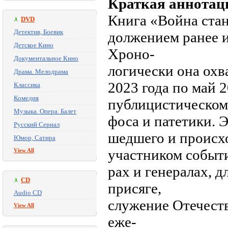
Краткая аннотац
Книга «Война стан
DVD
Детектив, Боевик
должением ранее и
Детское Кино
Хроно-
Документальное Кино
логически она охв
Драма. Мелодрама
2023 года по май 
Классика
Комедия
публицистическому
Музыка. Опера. Балет
фоса и патетики. 
Русский Сериал
шедшего и происх
Юмор, Сатира
участником событи
View All
рах и генералах, д
CD
присяге,
Audio CD
служение Отечеств
View All
еже-