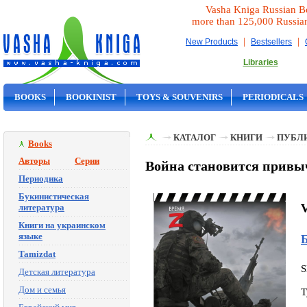
Vasha Kniga Russian B
more than 125,000 Russia
|
|
New Products
Bestsellers
Libraries
BOOKS
BOOKINIST
TOYS & SOUVENIRS
PERIODICALS
ON SALE
КАТАЛОГ
КНИГИ
ПУБЛИ
Books
Авторы
Серии
Война становится привыч
Периодика
Букинистическая
V
литература
Книги на украинском
языке
Tamizdat
S
Детская литература
Дом и семья
T