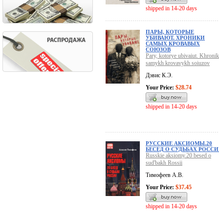
shipped in 14-20 days
ПАРЫ, КОТОРЫЕ
УБИВАЮТ. ХРОНИКИ
САМЫХ КРОВАВЫХ
СОЮЗОВ
Pary, kotorye ubivaiut. Khronik
samykh krovavykh soiuzov
Дэвис К.Э.
Your Price:
$28.74
shipped in 14-20 days
РУССКИЕ АКСИОМЫ.20
БЕСЕД О СУДЬБАХ РОСС
Russkie aksiomy.20 besed o
sud'bakh Rossii
Тимофеев А.В.
Your Price:
$37.45
shipped in 14-20 days