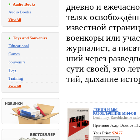
дневно и ежечасн
Audio Books
Audio Books
телях освобождённ
View All
известной страниц
военкоры или учас
Toys and Souvenirs
журналист, а писа
Educational
Games
ший через разведпо
Souvenirs
сути своей, это л
Toys
тий, дыхание исто
Training
View All
ЛЕНИН И МЫ.
РАЗОБЛАЧЕНИЕ МИФОВ
Lenin i my. Razoblachenie mifo
Прилепин Захар, Вахитов Р.Р.
Your Price:
$24.77