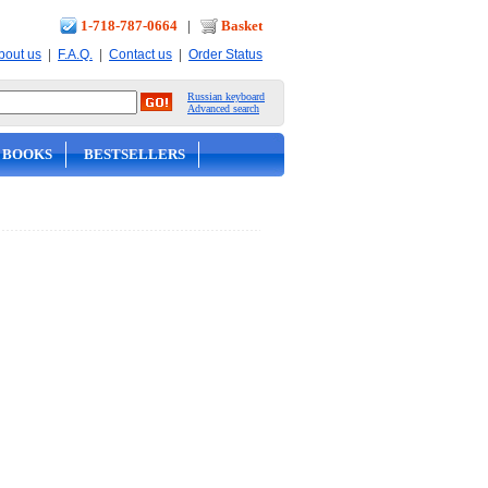
1-718-787-0664
|
Basket
|
|
|
bout us
F.A.Q.
Contact us
Order Status
Russian keyboard
Advanced search
 BOOKS
BESTSELLERS