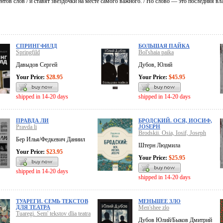
нтов слов / и ставят звёздочки на месте самого важного. / Но слово — это последняя влас
СПРИНГФИЛД
БОЛЬШАЯ ПАЙКА
Springfild
Bol'shaia paika
Давыдов Сергей
Дубов, Юлий
Your Price:
$28.95
Your Price:
$45.95
shipped in 14-20 days
shipped in 14-20 days
ПРАВДА ЛИ
БРОДСКИЙ. ОСЯ, ИОСИФ,
Pravda li
JOSEPH
Brodskii. Osia, Iosif, Joseph
Бер Илья/Федкевич Даниил
Штерн Людмила
Your Price:
$23.95
Your Price:
$25.95
shipped in 14-20 days
shipped in 14-20 days
ТУАРЕГИ. СЕМЬ ТЕКСТОВ
МЕНЬШЕЕ ЗЛО
ДЛЯ ТЕАТРА
Men'shee zlo
Tuaregi. Sem' tekstov dlia teatra
Дубов Юлий/Быков Дмитрий