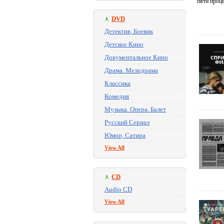
пяти проце
DVD
Детектив, Боевик
Детское Кино
Документальное Кино
Драма. Мелодрама
Классика
Комедия
Музыка. Опера. Балет
Русский Сериал
Юмор, Сатира
View All
CD
Audio CD
View All