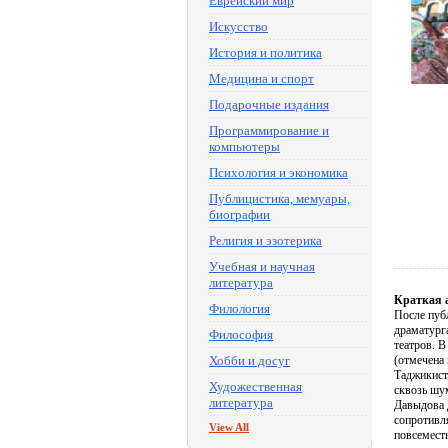
Еврейский мир
Искусство
История и политика
Медицина и спорт
Подарочные издания
Программирование и
компьютеры
Психология и экономика
Публицистика, мемуары,
биографии
Религия и эзотерика
Учебная и научная
литература
Краткая 
Филология
После пуб
драматург
Философия
театров. 
Хобби и досуг
(отмечена
Таджикист
Художественная
сквозь шу
литература
Давыдова 
сопротивл
View All
повсемест