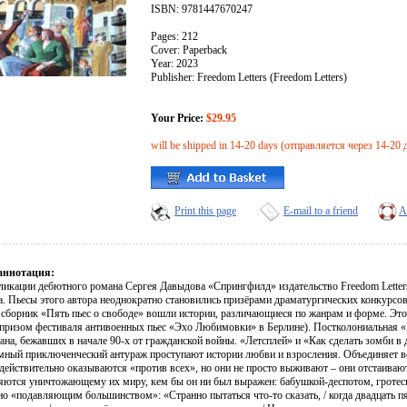
ISBN: 9781447670247
Pages: 212
Cover: Paperback
Year: 2023
Publisher: Freedom Letters (Freedom Letters)
Your Price:
$29.95
will be shipped in 14-20 days (отправляется через 14-20 
Print this page
E-mail to a friend
A
аннотация:
ликации дебютного романа Сергея Давыдова «Спрингфилд» издательство Freedom Letter
а. Пьесы этого автора неоднократно становились призёрами драматургических конкурсо
В сборник «Пять пьес о свободе» вошли истории, различающиеся по жанрам и форме. Эт
 призом фестиваля антивоенных пьес «Эхо Любимовки» в Берлине). Постколониальная «
ана, бежавших в начале 90-х от гражданской войны. «Летсплей» и «Как сделать зомби в
мный приключенческий антураж проступают истории любви и взросления. Объединяет вс
действительно оказываются «против всех», но они не просто выживают – они отстаивают
яются уничтожающему их миру, кем бы он ни был выражен: бабушкой-деспотом, гроте
но «подавляющим большинством»: «Странно пытаться что-то сказать, / когда двадцать п