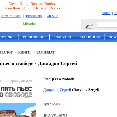
Vasha Kniga Russian Books,
more than 125,000 Russian Books.
|
Home
A
|
|
New Products
Bestsellers
On Sale
Libraries
OUVENIRS
PERIODICALS
TAMIZDAT
AUDOBOOKS
NEW
АТАЛОГ
КНИГИ
ТАМИЗДАТ
пьес о свободе - Давыдов Сергей
Piat' p'es o svobode
Давыдов Сергей
(Davydov Sergei)
Type :
Books
SKU: VV1493738