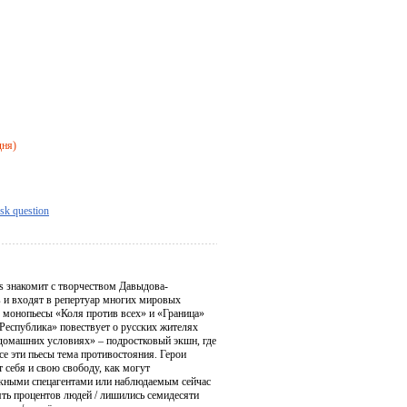
дня)
sk question
s знакомит с творчеством Давыдова-
в и входят в репертуар многих мировых
о монопьесы «Коля против всех» и «Граница»
Республика» повествует о русских жителях
 домашних условиях» – подростковый экшн, где
е эти пьесы тема противостояния. Герои
 себя и свою свободу, как могут
скными спецагентами или наблюдаемым сейчас
ять процентов людей / лишились семидесяти