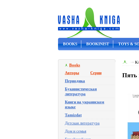
BOOKS
BOOKINIST
TOYS & S
ON SALE
К
Books
Авторы
Серии
Пять 
Периодика
Букинистическая
литература
Книги на украинском
языке
Tamizdat
Детская литература
Дом и семья