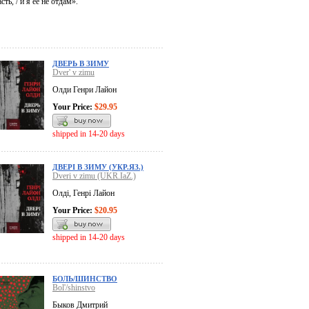
ть, / и я её не отдам».
ДВЕРЬ В ЗИМУ
Dver' v zimu
Олди Генри Лайон
Your Price:
$29.95
shipped in 14-20 days
ДВЕРI В ЗИМУ (УКР.ЯЗ.)
Dveri v zimu (UKR.IaZ.)
Олдi, Генрi Лайон
Your Price:
$20.95
shipped in 14-20 days
БОЛЬ/ШИНСТВО
Bol'/shinstvo
Быков Дмитрий