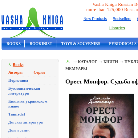
Vasha Kniga Russian B
more than 125,000 Russia
|
|
New Products
Bestsellers
Libraries
BOOKS
BOOKINIST
TOYS & SOUVENIRS
PERIODICALS
ON SALE
КАТАЛОГ
КНИГИ
ПУБЛИ
Books
МЕМУАРЫ
Авторы
Серии
Периодика
Орест Монфор. Судьба оф
Букинистическая
литература
Книги на украинском
языке
Tamizdat
Детская литература
Дом и семья