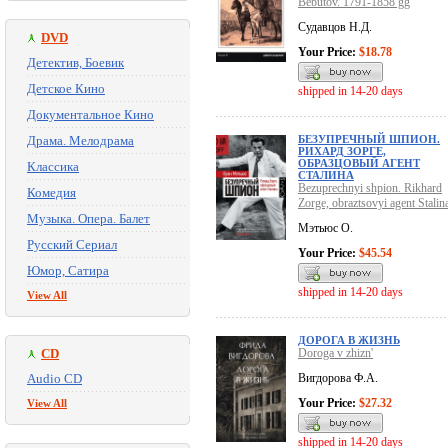
Bebutov. 1791-1858 gg
Судавцов Н.Д.
DVD
Your Price:
$18.78
Детектив, Боевик
Детское Кино
shipped in 14-20 days
Документальное Кино
Драма. Мелодрама
БЕЗУПРЕЧНЫЙ ШПИОН.
РИХАРД ЗОРГЕ,
ОБРАЗЦОВЫЙ АГЕНТ
Классика
СТАЛИНА
Bezuprechnyi shpion. Rikhard
Комедия
Zorge, obraztsovyi agent Stalin
Музыка. Опера. Балет
Мэтьюс О.
Русский Сериал
Your Price:
$45.54
Юмор, Сатира
shipped in 14-20 days
View All
ДОРОГА В ЖИЗНЬ
CD
Doroga v zhizn'
Audio CD
Вигдорова Ф.А.
Your Price:
$27.32
View All
shipped in 14-20 days