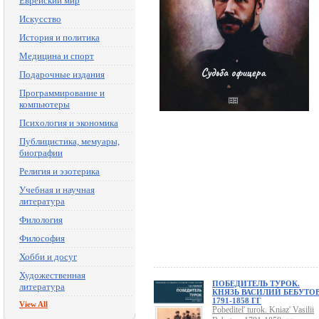
Еврейский мир
Искусство
История и политика
Медицина и спорт
Подарочные издания
Программирование и
компьютеры
Психология и экономика
Публицистика, мемуары,
биографии
Религия и эзотерика
Учебная и научная
литература
Филология
Философия
Хобби и досуг
Художественная
ПОБЕДИТЕЛЬ ТУРОК.
литература
КНЯЗЬ ВАСИЛИЙ БЕБУТОВ
1791-1858 ГГ
View All
Pobeditel' turok. Kniaz' Vasilii