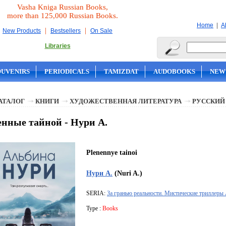
Vasha Kniga Russian Books,
more than 125,000 Russian Books.
|
Home
A
|
|
New Products
Bestsellers
On Sale
Libraries
OUVENIRS
PERIODICALS
TAMIZDAT
AUDOBOOKS
NEW
АТАЛОГ
КНИГИ
ХУДОЖЕСТВЕННАЯ ЛИТЕРАТУРА
РУССКИЙ
нные тайной - Нури А.
Plenennye tainoi
Нури А.
(Nuri A.)
SERIA:
За гранью реальности. Мистические триллер
Type :
Books