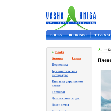
BOOKS
BOOKINIST
TOYS & S
ON SALE
К
Books
Авторы
Серии
Плене
Периодика
Букинистическая
литература
Книги на украинском
языке
Tamizdat
Детская литература
Дом и семья