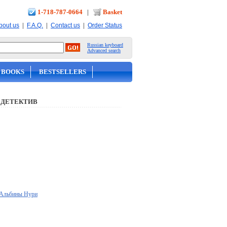
1-718-787-0664
|
Basket
|
|
|
bout us
F.A.Q.
Contact us
Order Status
Russian keyboard
Advanced search
 BOOKS
BESTSELLERS
 ДЕТЕКТИВ
ы Альбины Нури