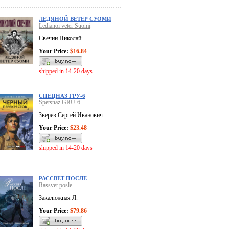
ЛЕДЯНОЙ ВЕТЕР СУОМИ
Ledianoi veter Suomi
Свечин Николай
Your Price:
$16.84
shipped in 14-20 days
СПЕЦНАЗ ГРУ-6
Spetsnaz GRU-6
Зверев Сергей Иванович
Your Price:
$23.48
shipped in 14-20 days
РАССВЕТ ПОСЛЕ
Rassvet posle
Закалюжная Л.
Your Price:
$79.86