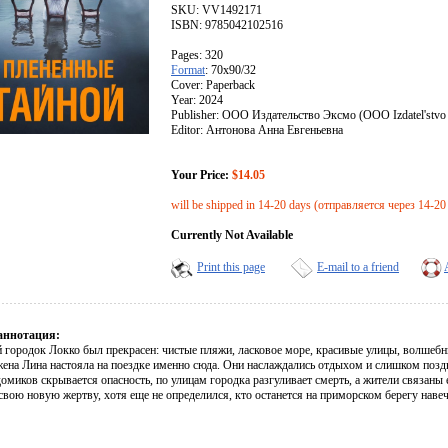
SKU: VV1492171
ISBN: 9785042102516
Pages: 320
Format
: 70x90/32
Cover: Paperback
Year: 2024
Publisher: ООО Издательство Эксмо (OOO Izdatel'stvo
Editor: Антонова Анна Евгеньевна
Your Price:
$14.05
will be shipped in 14-20 days (отправляется через 14-20
Currently Not Available
Print this page
E-mail to a friend
аннотация:
 городок Локко был прекрасен: чистые пляжи, ласковое море, красивые улицы, волшебн
ена Лина настояла на поездке именно сюда. Они наслаждались отдыхом и слишком позд
омиков скрывается опасность, по улицам городка разгуливает смерть, а жители связаны
 свою новую жертву, хотя еще не определился, кто останется на приморском берегу нав