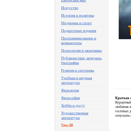
Еврейский мир
Искусство
История и политика
Медицина и спорт
Подарочные издания
Программирование и
компьютеры
Психология и экономика
Публицистика, мемуары,
биографии
Религия и эзотерика
Учебная и научная
литература
Филология
Философия
Краткая 
Курортный
Хобби и досуг
любимая ж
гостевых д
Художественная
отпускать
литература
View All