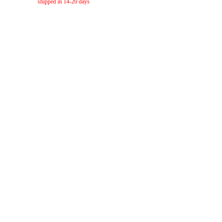
shipped in 14-20 days