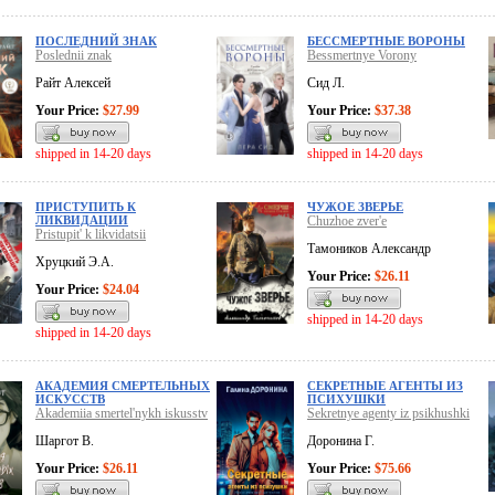
ПОСЛЕДНИЙ ЗНАК
БЕССМЕРТНЫЕ ВОРОНЫ
Poslednii znak
Bessmertnye Vorony
Райт Алексей
Сид Л.
Your Price:
$27.99
Your Price:
$37.38
shipped in 14-20 days
shipped in 14-20 days
ПРИСТУПИТЬ К
ЧУЖОЕ ЗВЕРЬЕ
ЛИКВИДАЦИИ
Chuzhoe zver'e
Pristupit' k likvidatsii
Тамоников Александр
Хруцкий Э.А.
Your Price:
$26.11
Your Price:
$24.04
shipped in 14-20 days
shipped in 14-20 days
АКАДЕМИЯ СМЕРТЕЛЬНЫХ
СЕКРЕТНЫЕ АГЕНТЫ ИЗ
ИСКУССТВ
ПСИХУШКИ
Akademiia smertel'nykh iskusstv
Sekretnye agenty iz psikhushki
Шаргот В.
Доронина Г.
Your Price:
$26.11
Your Price:
$75.66