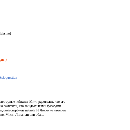
 Eksmo)
 дня)
Ask question
ые горные пейзажи. Митя радовался, что его
но заметили, что за идеальными фасадами
 единой скорбной тайной. И Локко не намерен
ечно: Митя, Лина или они оба…