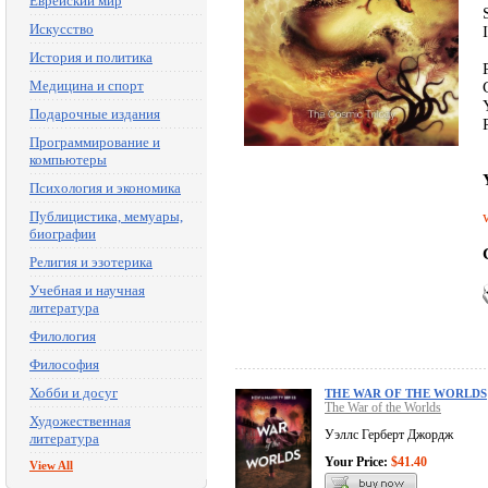
Еврейский мир
Искусство
История и политика
Медицина и спорт
Подарочные издания
Программирование и
компьютеры
Психология и экономика
Публицистика, мемуары,
биографии
Религия и эзотерика
Учебная и научная
литература
Филология
Философия
Хобби и досуг
THE WAR OF THE WORLDS
The War of the Worlds
Художественная
Уэллс Герберт Джордж
литература
Your Price:
$41.40
View All