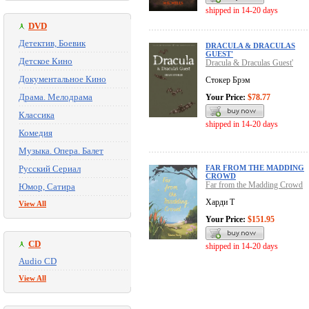
shipped in 14-20 days
DVD
Детектив, Боевик
DRACULA & DRACULAS
GUEST'
Детское Кино
Dracula & Draculas Guest'
Документальное Кино
Стокер Брэм
Драма. Мелодрама
Your Price:
$78.77
Классика
shipped in 14-20 days
Комедия
Музыка. Опера. Балет
Русский Сериал
FAR FROM THE MADDING
CROWD
Far from the Madding Crowd
Юмор, Сатира
Харди Т
View All
Your Price:
$151.95
CD
shipped in 14-20 days
Audio CD
View All