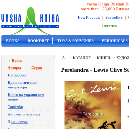
Vasha Kniga Russian B
more than 125,000 Russia
|
|
New Products
Bestsellers
Libraries
BOOKS
BOOKINIST
TOYS & SOUVENIRS
PERIODICALS
ON SALE
КАТАЛОГ
КНИГИ
ХУДО
Books
Авторы
Серии
Perelandra - Lewis Clive S
Периодика
Букинистическая
литература
Книги на украинском
языке
Tamizdat
Детская литература
Дом и семья