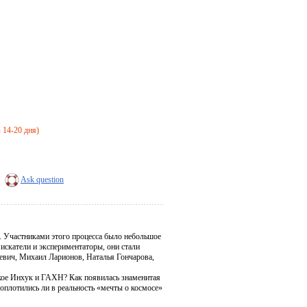
з 14-20 дня)
Ask question
. Участниками этого процесса было небольшое
искатели и экспериментаторы, они стали
евич, Михаил Ларионов, Наталья Гончарова,
акое Инхук и ГАХН? Как появилась знаменитая
плотились ли в реальность «мечты о космосе»