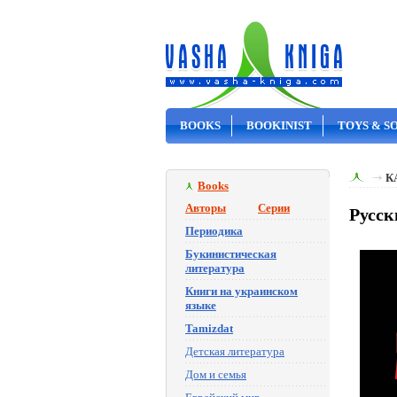
BOOKS
BOOKINIST
TOYS & S
ON SALE
К
Books
Авторы
Серии
Русск
Периодика
Букинистическая
литература
Книги на украинском
языке
Tamizdat
Детская литература
Дом и семья