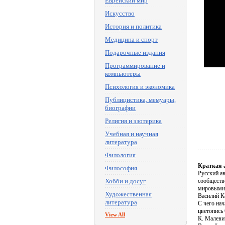
Еврейский мир
Искусство
История и политика
Медицина и спорт
Подарочные издания
Программирование и
компьютеры
Психология и экономика
Публицистика, мемуары,
биографии
Религия и эзотерика
Учебная и научная
литература
Филология
Краткая 
Философия
Русский а
Хобби и досуг
сообществ
мировыми 
Художественная
Василий К
литература
С чего на
цветопись
View All
К. Малеви