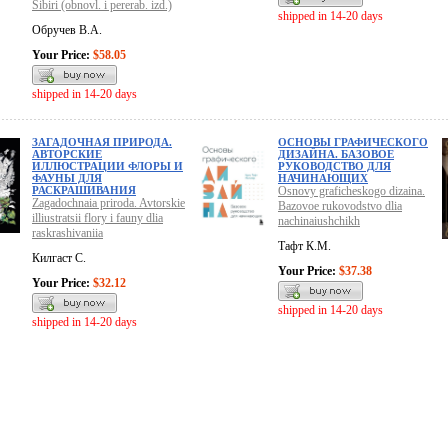
Sibiri (obnovl. i pererab. izd.)
shipped in 14-20 days
Обручев В.А.
Your Price:
$58.05
shipped in 14-20 days
ЗАГАДОЧНАЯ ПРИРОДА.
ОСНОВЫ ГРАФИЧЕСКОГО
АВТОРСКИЕ
ДИЗАЙНА. БАЗОВОЕ
ИЛЛЮСТРАЦИИ ФЛОРЫ И
РУКОВОДСТВО ДЛЯ
ФАУНЫ ДЛЯ
НАЧИНАЮЩИХ
РАСКРАШИВАНИЯ
Osnovy graficheskogo dizaina.
Zagadochnaia priroda. Avtorskie
Bazovoe rukovodstvo dlia
illiustratsii flory i fauny dlia
nachinaiushchikh
raskrashivaniia
Тафт К.М.
Килгаст С.
Your Price:
$37.38
Your Price:
$32.12
shipped in 14-20 days
shipped in 14-20 days