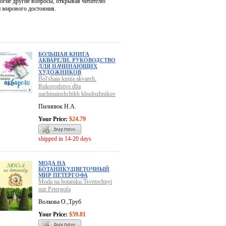
ногие другие вопросы, открывая читателю
и мирового достояния.
БОЛЬШАЯ КНИГА
АКВАРЕЛИ. РУКОВОДСТВО
ДЛЯ НАЧИНАЮЩИХ
ХУДОЖНИКОВ
Bol'shaia kniga akvareli.
Rukovodstvo dlia
nachinaiushchikh khudozhnikov
Пилипюк Н.А.
Your Price:
$24.79
shipped in 14-20 days
МОДА НА
БОТАНИКУ.ЦВЕТОЧНЫЙ
МИР ПЕТЕРГОФА
Moda na botaniku.Tsvetochnyi
mir Petergofa
Волкова О.,Труб
Your Price:
$59.81