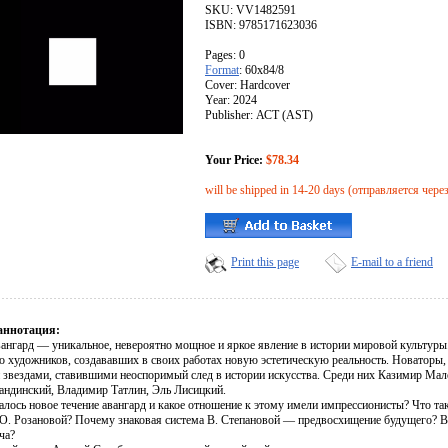
SKU: VV1482591
ISBN: 9785171623036
Pages: 0
Format
: 60x84/8
Cover: Hardcover
Year: 2024
Publisher: АСТ (AST)
Your Price:
$78.34
will be shipped in 14-20 days (отправляется чере
Print this page
E-mail to a friend
аннотация:
вангард — уникальное, невероятно мощное и яркое явление в истории мировой культуры
о художников, создававших в своих работах новую эстетическую реальность. Новаторы, 
звездами, ставившими неоспоримый след в истории искусства. Среди них Казимир Мал
андинский, Владимир Татлин, Эль Лисицкий.
чалось новое течение авангард и какое отношение к этому имели импрессионисты? Что т
 О. Розановой? Почему знаковая система В. Степановой — предвосхищение будущего? Во
ча?