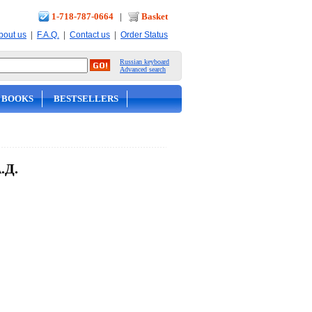
1-718-787-0664
|
Basket
|
|
|
bout us
F.A.Q.
Contact us
Order Status
Russian keyboard
Advanced search
 BOOKS
BESTSELLERS
.Д.