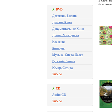
В своей но
блистател
DVD
Детектив, Боевик
Детское Кино
Документальное Кино
Драма. Мелодрама
Классика
Комедия
Музыка. Опера. Балет
Русский Сериал
Юмор, Сатира
View All
CD
Audio CD
View All