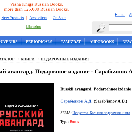
Vasha Kniga Russian Books,
more than 125,000 Russian Books.
|
Home
A
|
|
New Products
Bestsellers
On Sale
Libraries
OUVENIRS
PERIODICALS
TAMIZDAT
AUDOBOOKS
NEW
АТАЛОГ
КНИГИ
ПОДАРОЧНЫЕ ИЗДАНИЯ
ий авангард. Подарочное издание - Сарабьянов А
Russkii avangard. Podarochnoe izdanie
Сарабьянов А.Д.
(Sarab'ianov A.D.)
SERIA:
Искусство. Большая подарочная книга
Type :
Books