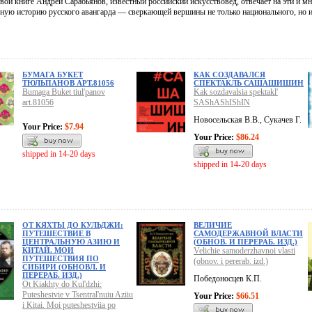
вой книге Андрей Сарабьянов, известный российский искусствовед, отвечает на эти и м
ьную историю русского авангарда — сверкающей вершины не только национального, но 
БУМАГА БУКЕТ
КАК СОЗДАВАЛСЯ
ТЮЛЬПАНОВ АРТ.81056
СПЕКТАКЛЬ САШАШИШИН
Bumaga Buket tiul'panov
Kak sozdavalsia spektakl'
art.81056
SAShAShIShIN
Новосельская В.В., Сукачев Г.
Your Price:
$7.94
Your Price:
$86.24
shipped in 14-20 days
shipped in 14-20 days
ОТ КЯХТЫ ДО КУЛЬДЖИ:
ВЕЛИЧИЕ
ПУТЕШЕСТВИЕ В
САМОДЕРЖАВНОЙ ВЛАСТИ
ЦЕНТРАЛЬНУЮ АЗИЮ И
(ОБНОВ. И ПЕРЕРАБ. ИЗД.)
КИТАЙ. МОИ
Velichie samoderzhavnoi vlasti
ПУТЕШЕСТВИЯ ПО
(obnov. i pererab. izd.)
СИБИРИ (ОБНОВЛ. И
ПЕРЕРАБ. ИЗД.)
Победоносцев К.П.
Ot Kiakhty do Kul'dzhi:
Puteshestvie v Tsentral'nuiu Aziiu
Your Price:
$66.51
i Kitai. Moi puteshestviia po