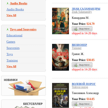
Audio Books
ЗНАК САЛАМАНДРЫ
Audio Books
Znak Salamandry
View All
Камардина М.
Your Price:
$24.79
Toys and Souvenirs
shipped in 14-20 days
Educational
Games
ВИЗИОНЕР
Souvenirs
Vizioner
Toys
Гравис Ж.
Your Price:
$30.05
Training
View All
shipped in 14-20 days
ВОЛЕВОЙ ПОРОГ
Volevoi porog
Тамоников Александр
Your Price:
$14.05