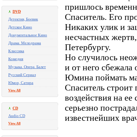
пришлось временно
DVD
Спаситель. Его пр
Детектив, Боевик
Никаких улик и за
Детское Кино
несчастных жертв,
Документальное Кино
Драма. Мелодрама
Петербургу.
Классика
Но случилось нео
Комедия
и от него сбежала
Музыка. Опера. Балет
Русский Сериал
Юмина поймать ман
Юмор, Сатира
Спаситель строит
View All
воздействия на ее
серьезно пострада
CD
известнейших вра
Audio CD
View All