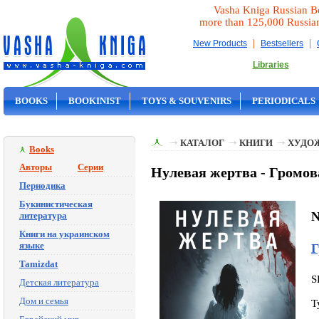
Vasha Kniga Russian B
more than 125,000 Russia
|
|
New Products
Bestsellers
Libraries
BOOKS
BOOKINIST
TOYS & SOUVENIRS
PERIODICALS
ON SALE
КАТАЛОГ
КНИГИ
ХУДО
Books
Авторы
Серии
Нулевая жертва - Громов
Периодика
Букинистическая
N
литература
Книги на украинском
языке
Г
Tamizdat
S
Детская литература
Дом и семья
T