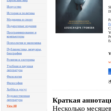
Еврейский мир
Искусство
S
I
История и политика
Медицина и спорт
P
F
Подарочные издания
C
Программирование и
Y
компьютеры
P
E
Психология и экономика
Публицистика, мемуары,
биографии
Y
Религия и эзотерика
w
Учебная и научная
литература
Филология
Философия
Хобби и досуг
Художественная
Краткая аннотац
литература
View All
Несколько месяце