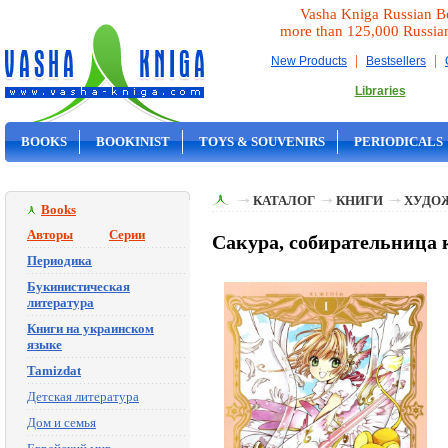
Vasha Kniga Russian B
more than 125,000 Russia
|
|
New Products
Bestsellers
Libraries
BOOKS
BOOKINIST
TOYS & SOUVENIRS
PERIODICALS
ON SALE
КАТАЛОГ
КНИГИ
ХУДО
Books
Авторы
Серии
Сакура, собирательница к
Периодика
Букинистическая
литература
Книги на украинском
языке
Tamizdat
Детская литература
Дом и семья