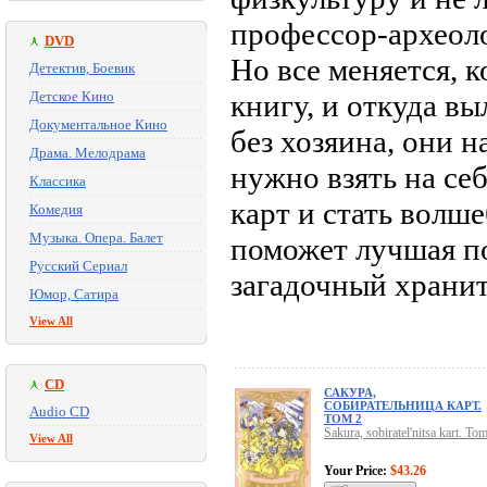
профессор-археоло
DVD
Но все меняется, 
Детектив, Боевик
Детское Кино
книгу, и откуда в
Документальное Кино
без хозяина, они н
Драма. Мелодрама
нужно взять на с
Классика
карт и стать волш
Комедия
Музыка. Опера. Балет
поможет лучшая по
Русский Сериал
загадочный храни
Юмор, Сатира
View All
CD
САКУРА,
СОБИРАТЕЛЬНИЦА КАРТ.
Audio CD
ТОМ 2
Sakura, sobiratel'nitsa kart. To
View All
Your Price:
$43.26