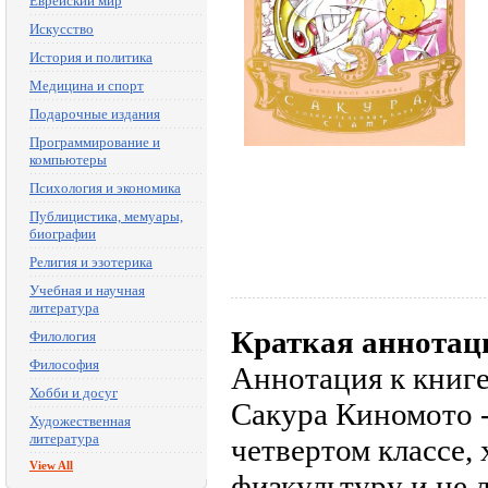
Еврейский мир
Искусство
История и политика
Медицина и спорт
Подарочные издания
Программирование и
компьютеры
Психология и экономика
Публицистика, мемуары,
биографии
Религия и эзотерика
Учебная и научная
литература
Краткая аннотац
Филология
Философия
Аннотация к книге
Хобби и досуг
Сакура Киномото -
Художественная
литература
четвертом классе,
View All
физкультуру и не 