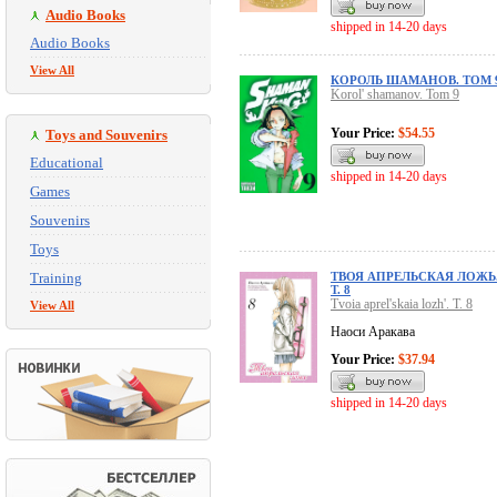
Audio Books
shipped in 14-20 days
Audio Books
View All
КОРОЛЬ ШАМАНОВ. ТОМ 
Korol' shamanov. Tom 9
Your Price:
$54.55
Toys and Souvenirs
Educational
shipped in 14-20 days
Games
Souvenirs
Toys
Training
ТВОЯ АПРЕЛЬСКАЯ ЛОЖЬ
Т. 8
Tvoia aprel'skaia lozh'. T. 8
View All
Наоси Аракава
Your Price:
$37.94
shipped in 14-20 days