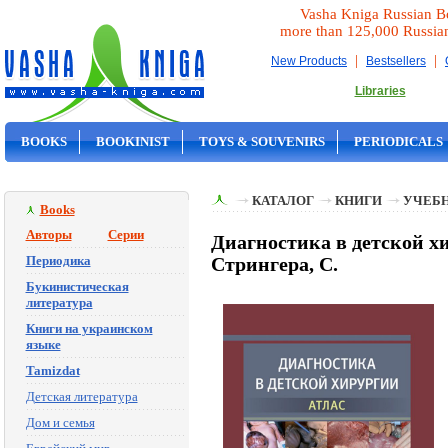
Vasha Kniga Russian B
more than 125,000 Russia
|
|
New Products
Bestsellers
Libraries
BOOKS
BOOKINIST
TOYS & SOUVENIRS
PERIODICALS
ON SALE
КАТАЛОГ
КНИГИ
УЧЕБН
Books
Авторы
Серии
Диагностика в детской хи
Периодика
Стрингера, С.
Букинистическая
литература
Книги на украинском
языке
Tamizdat
Детская литература
Дом и семья