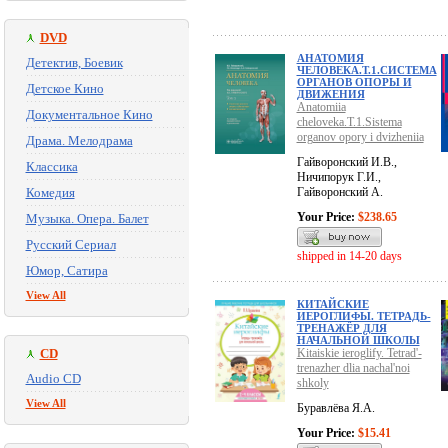
DVD
АНАТОМИЯ
Детектив, Боевик
ЧЕЛОВЕКА.Т.1.СИСТЕМА
ОРГАНОВ ОПОРЫ И
Детское Кино
ДВИЖЕНИЯ
Anatomiia
Документальное Кино
cheloveka.T.1.Sistema
organov opory i dvizheniia
Драма. Мелодрама
Гайворонский И.В.,
Классика
Ничипорук Г.И.,
Комедия
Гайворонский А.
Your Price:
$238.65
Музыка. Опера. Балет
Русский Сериал
shipped in 14-20 days
Юмор, Сатира
View All
КИТАЙСКИЕ
ИЕРОГЛИФЫ. ТЕТРАДЬ-
ТРЕНАЖЁР ДЛЯ
НАЧАЛЬНОЙ ШКОЛЫ
CD
Kitaiskie ieroglify. Tetrad'-
trenazher dlia nachal'noi
Audio CD
shkoly
View All
Буравлёва Я.А.
Your Price:
$15.41