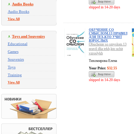
Audio Books
shipped in 14-20 days
Audio Books
View All
ОБУЧЕНИЕ СО
СМЫСЛОМ.13 ПРАВИЛ
Toys and Souvenirs
ДЛЯ ТЕХ,КТО УЧИТ
ВЗРОСЛЫХ
Educational
Obuchenie so smyslom.13
pravil dlia tekh,kto uchit
Games
vzroslykh
Souvenirs
Тихомирова Елена
Toys
Your Price:
$32.55
Training
shipped in 14-20 days
View All