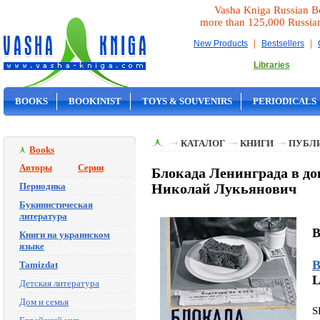
Vasha Kniga Russian B
more than 125,000 Russia
|
|
New Products
Bestsellers
Libraries
BOOKS
BOOKINIST
TOYS & SOUVENIRS
PERIODICALS
ON SALE
КАТАЛОГ
КНИГИ
ПУБЛИ
Books
Авторы
Серии
Блокада Ленинграда в до
Периодика
Николай Лукьянович
Букинистическая
литература
B
Книги на украинском
языке
В
Tamizdat
L
Детская литература
Дом и семья
S