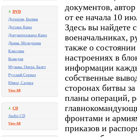
документов, автор
DVD
от ее начала 10 ию
Детектив, Боевик
Здесь вы найдете 
Детское Кино
военачальниках, 
Документальное Кино
Драма. Мелодрама
также о состоянии
Классика
настроениях в бло
Комедия
информации кажды
Музыка. Опера. Балет
Русский Сериал
собственные вывод
Юмор, Сатира
сторонах битвы за
View All
планы операций, 
главнокомандующи
CD
фронтами и армия
Audio CD
View All
приказов и распор