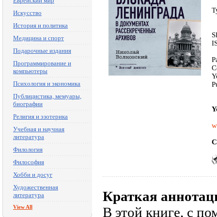
Еврейский мир
T
Искусство
История и политика
S
Медицина и спорт
I
Подарочные издания
P
Программирование и
C
компьютеры
Y
Психология и экономика
P
Публицистика, мемуары,
биографии
Y
Религия и эзотерика
w
Учебная и научная
литература
C
Филология
Философия
Хобби и досуг
Художественная
Краткая аннотац
литература
View All
В этой книге, с 