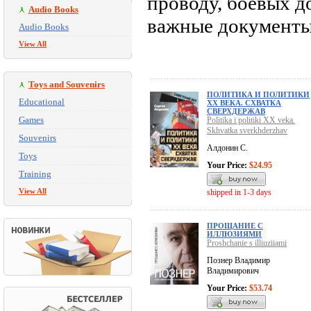
проводу, боевых д
Audio Books
важные документы
Audio Books
View All
Toys and Souvenirs
ПОЛИТИКА И ПОЛИТИКИ
Educational
XX ВЕКА. СХВАТКА
СВЕРХДЕРЖАВ
Games
Politika i politiki XX veka.
Skhvatka sverkhderzhav
Souvenirs
Алдонин С.
Toys
Your Price:
$24.95
Training
View All
shipped in 1-3 days
ПРОЩАНИЕ С
ИЛЛЮЗИЯМИ
Proshchanie s illiuziiami
Познер Владимир
Владимирович
Your Price:
$53.74