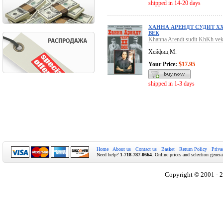
shipped in 14-20 days
ХАННА АРЕНДТ СУДИТ Х
ВЕК
Khanna Arendt sudit KhKh ve
Хейфиц М.
Your Price:
$17.95
shipped in 1-3 days
Home
About us
Contact us
Basket
Return Policy
Priva
Need help?
1-718-787-0664
. Online prices and selection genera
Copyright © 2001 - 2