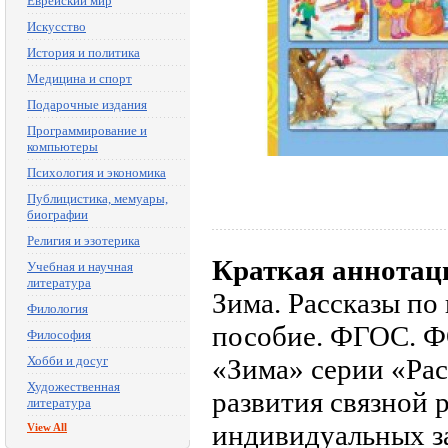
Еврейский мир
Искусство
История и политика
Медицина и спорт
Подарочные издания
Программирование и
компьютеры
Психология и экономика
Публицистика, мемуары,
биографии
Религия и эзотерика
Краткая аннотац
Учебная и научная
литература
Зима. Рассказы по
Филология
пособие. ФГОС. Ф
Философия
Хобби и досуг
«Зима» серии «Рас
Художественная
развития связной р
литература
индивидуальных за
View All