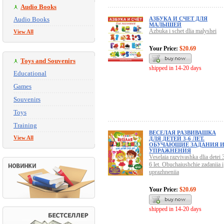
Audio Books
Audio Books
АЗБУКА И СЧЕТ ДЛЯ
МАЛЫШЕЙ
Azbuka i schet dlia malyshei
View All
Your Price:
$20.69
Toys and Souvenirs
shipped in 14-20 days
Educational
Games
Souvenirs
Toys
Training
ВЕСЕЛАЯ РАЗВИВАШКА
View All
ДЛЯ ДЕТЕЙ 3-6 ЛЕТ.
ОБУЧАЮЩИЕ ЗАДАНИЯ 
УПРАЖНЕНИЯ
Veselaia razvivashka dlia detei 
6 let. Obuchaiushchie zadaniia i
uprazhneniia
Your Price:
$20.69
shipped in 14-20 days