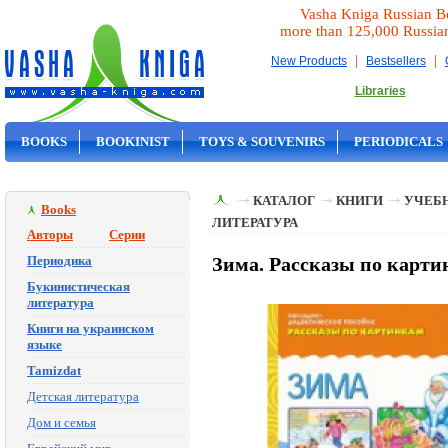
Vasha Kniga Russian B
more than 125,000 Russia
|
|
New Products
Bestsellers
Libraries
BOOKS
BOOKINIST
TOYS & SOUVENIRS
PERIODICALS
ON SALE
КАТАЛОГ
КНИГИ
УЧЕБН
Books
ЛИТЕРАТУРА
Авторы
Серии
Периодика
Зима. Рассказы по карти
Букинистическая
литература
Книги на украинском
языке
Tamizdat
Детская литература
Дом и семья