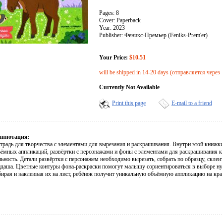
Pages: 8
Cover: Paperback
Year: 2023
Publisher: Феникс-Премьер (Feniks-Prem'er)
Your Price:
$10.51
will be shipped in 14-20 days (отправляется через
Currently Not Available
Print this page
E-mail to a friend
аннотация:
етрадь для творчества с элементами для вырезания и раскрашивания. Внутри этой книж
ъёмных аппликаций, развёртки с персонажами и фоны с элементами для раскрашивания к
ьность. Детали развёртки с персонажем необходимо вырезать, собрать по образцу, скле
ндаша. Цветные контуры фона-раскраски помогут малышу сориентироваться в выборе н
обирая и наклеивая их на лист, ребёнок получит уникальную объёмную аппликацию на кр