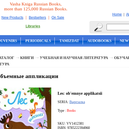
Vasha Kniga Russian Books,
more than 125,000 Russian Books.
|
Home
A
|
|
New Products
Bestsellers
On Sale
Libraries
OUVENIRS
PERIODICALS
TAMIZDAT
AUDOBOOKS
NEW
АТАЛОГ
КНИГИ
УЧЕБНАЯ И НАУЧНАЯ ЛИТЕРАТУРА
ОБУЧА
ТУРА
объемные аппликации
Les: ob'emnye applikatsii
SERIA:
Вырезалка
Type :
Books
SKU: VV1412381
ISBN: 9785222394960