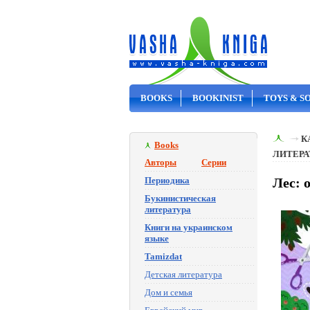
BOOKS
BOOKINIST
TOYS & S
ON SALE
К
Books
ЛИТЕРА
Авторы
Серии
Периодика
Лес: 
Букинистическая
литература
Книги на украинском
языке
Tamizdat
Детская литература
Дом и семья