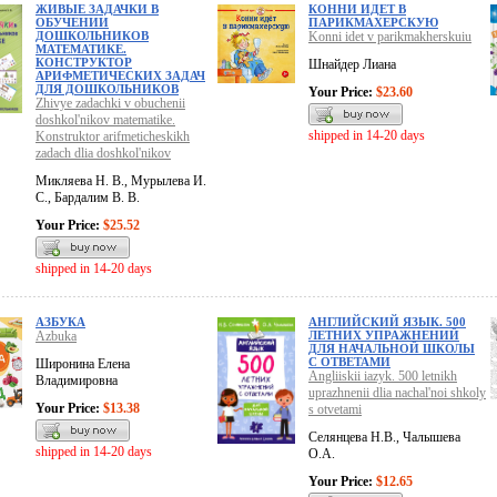
ЖИВЫЕ ЗАДАЧКИ В
КОННИ ИДЕТ В
ОБУЧЕНИИ
ПАРИКМАХЕРСКУЮ
ДОШКОЛЬНИКОВ
Konni idet v parikmakherskuiu
МАТЕМАТИКЕ.
КОНСТРУКТОР
Шнайдер Лиана
АРИФМЕТИЧЕСКИХ ЗАДАЧ
ДЛЯ ДОШКОЛЬНИКОВ
Your Price:
$23.60
Zhivye zadachki v obuchenii
doshkol'nikov matematike.
shipped in 14-20 days
Konstruktor arifmeticheskikh
zadach dlia doshkol'nikov
Микляева Н. В., Мурылева И.
С., Бардалим В. В.
Your Price:
$25.52
shipped in 14-20 days
АЗБУКА
АНГЛИЙСКИЙ ЯЗЫК. 500
Azbuka
ЛЕТНИХ УПРАЖНЕНИЙ
ДЛЯ НАЧАЛЬНОЙ ШКОЛЫ
С ОТВЕТАМИ
Широнина Елена
Angliiskii iazyk. 500 letnikh
Владимировна
uprazhnenii dlia nachal'noi shkoly
Your Price:
$13.38
s otvetami
Селянцева Н.В., Чалышева
shipped in 14-20 days
О.А.
Your Price:
$12.65