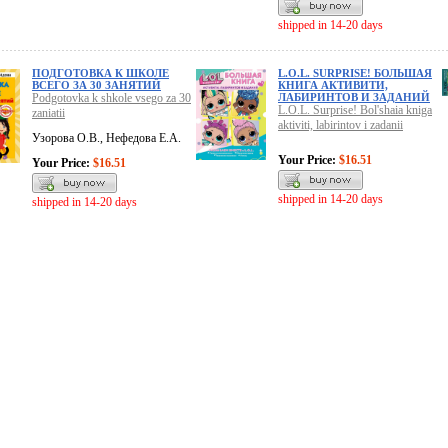
shipped in 14-20 days
ПОДГОТОВКА К ШКОЛЕ
L.O.L. SURPRISE! БОЛЬШАЯ
ВСЕГО ЗА 30 ЗАНЯТИЙ
КНИГА АКТИВИТИ,
Podgotovka k shkole vsego za 30
ЛАБИРИНТОВ И ЗАДАНИЙ
L.O.L. Surprise! Bol'shaia kniga
zaniatii
aktiviti, labirintov i zadanii
Узорова О.В., Нефедова Е.А.
Your Price:
$16.51
Your Price:
$16.51
shipped in 14-20 days
shipped in 14-20 days