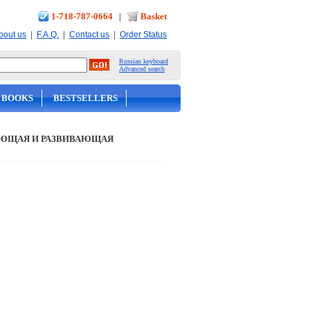
1-718-787-0664
|
Basket
|
|
|
bout us
F.A.Q.
Contact us
Order Status
Russian keyboard
Advanced search
 BOOKS
BESTSELLERS
ЮЩАЯ И РАЗВИВАЮЩАЯ