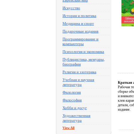
Еврейский мир
Искусство
История и политика
Медицина и спорт
Подарочные издания
Программирование и
компьютеры
Психология и экономика
Публицистика, мемуары,
биографии
Религия и эзотерика
Учебная и научная
Краткая 
литература
Рабочая т
сборке об
Филология
и внимател
Философия
клея-кара
детали, с
Хобби и досуг
издание.
Художественная
литература
View All