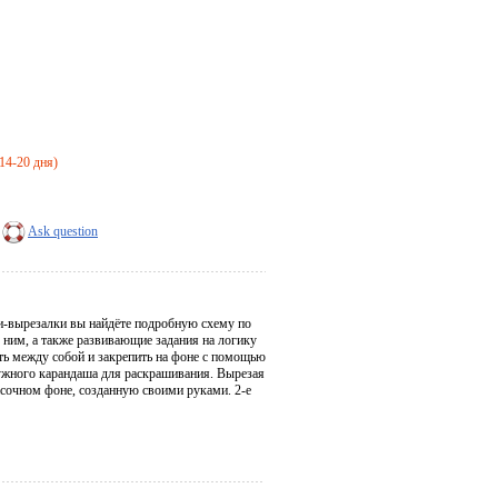
 14-20 дня)
Ask question
ки-вырезалки вы найдёте подробную схему по
 ним, а также развивающие задания на логику
ить между собой и закрепить на фоне с помощью
ужного карандаша для раскрашивания. Вырезая
асочном фоне, созданную своими руками. 2-е