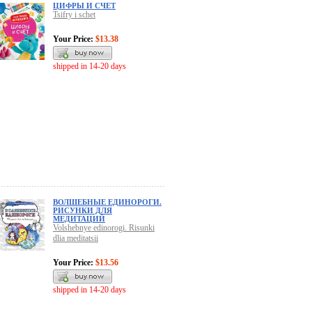
ЦИФРЫ И СЧЕТ
Tsifry i schet
Your Price:
$13.38
shipped in 14-20 days
ВОЛШЕБНЫЕ ЕДИНОРОГИ.
РИСУНКИ ДЛЯ
МЕДИТАЦИЙ
Volshebnye edinorogi. Risunki
dlia meditatsii
Your Price:
$13.56
shipped in 14-20 days