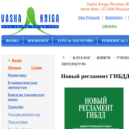
Vasha Kniga Russian B
more than 125,000 Russia
|
|
New Products
Bestsellers
Libraries
BOOKS
BOOKINIST
TOYS & SOUVENIRS
PERIODICALS
ON SALE
КАТАЛОГ
КНИГИ
УЧЕБН
Books
ЛИТЕРАТУРА
Авторы
Серии
Периодика
Новый регламент ГИБДД
Букинистическая
литература
Книги на украинском
языке
Tamizdat
Детская литература
Дом и семья