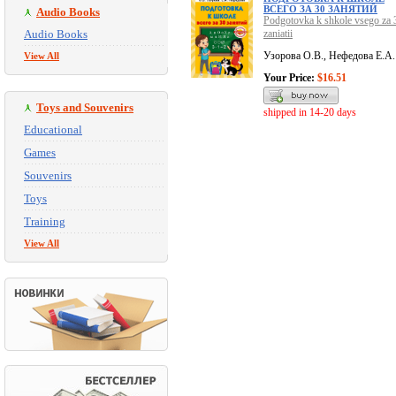
ВСЕГО ЗА 30 ЗАНЯТИЙ
Audio Books
Podgotovka k shkole vsego za 
Audio Books
zaniatii
Узорова О.В., Нефедова Е.А.
View All
Your Price:
$16.51
Toys and Souvenirs
shipped in 14-20 days
Educational
Games
Souvenirs
Toys
Training
View All