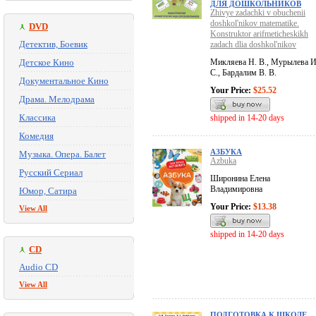
ДЛЯ ДОШКОЛЬНИКОВ
Zhivye zadachki v obuchenii
doshkol'nikov matematike.
DVD
Konstruktor arifmeticheskikh
Детектив, Боевик
zadach dlia doshkol'nikov
Детское Кино
Микляева Н. В., Мурылева И
С., Бардалим В. В.
Документальное Кино
Your Price:
$25.52
Драма. Мелодрама
Классика
shipped in 14-20 days
Комедия
АЗБУКА
Музыка. Опера. Балет
Azbuka
Русский Сериал
Широнина Елена
Владимировна
Юмор, Сатира
Your Price:
$13.38
View All
shipped in 14-20 days
CD
Audio CD
View All
ПОДГОТОВКА К ШКОЛЕ