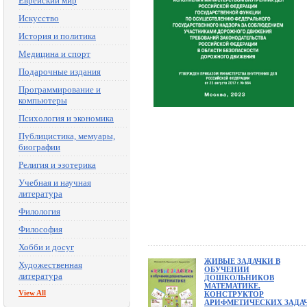
Еврейский мир
Искусство
История и политика
Медицина и спорт
Подарочные издания
Программирование и
компьютеры
Психология и экономика
Публицистика, мемуары,
биографии
Религия и эзотерика
Учебная и научная
литература
Филология
Философия
Хобби и досуг
ЖИВЫЕ ЗАДАЧКИ В
Художественная
ОБУЧЕНИИ
литература
ДОШКОЛЬНИКОВ
МАТЕМАТИКЕ.
View All
КОНСТРУКТОР
АРИФМЕТИЧЕСКИХ ЗАДА