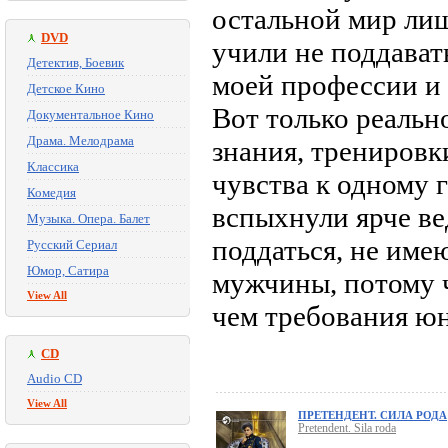
остальной мир ли
DVD
учили не поддават
Детектив, Боевик
моей профессии и 
Детское Кино
Вот только реальн
Документальное Кино
Драма. Мелодрама
знания, тренировки
Классика
чувства к одному 
Комедия
вспыхнули ярче ве
Музыка. Опера. Балет
поддаться, не име
Русский Сериал
Юмор, Сатира
мужчины, потому 
View All
чем требования юн
CD
Audio CD
View All
ПРЕТЕНДЕНТ. СИЛА РОДА
Pretendent. Sila roda