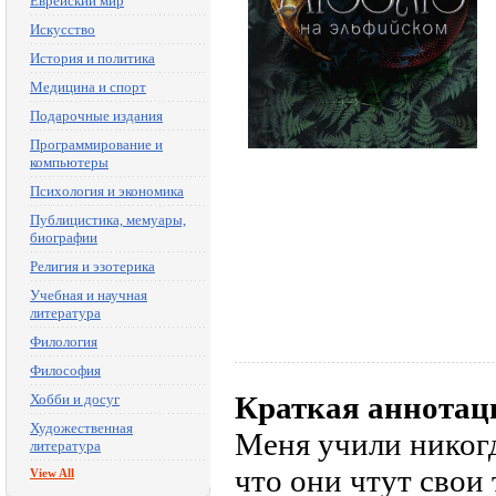
Еврейский мир
Искусство
История и политика
Медицина и спорт
Подарочные издания
Программирование и
компьютеры
Психология и экономика
Публицистика, мемуары,
биографии
Религия и эзотерика
Учебная и научная
литература
Филология
Философия
Краткая аннотац
Хобби и досуг
Художественная
Меня учили никогд
литература
что они чтут свои 
View All