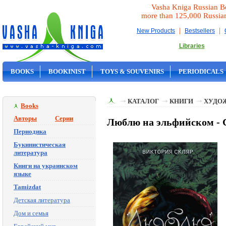
Vasha Kniga Russian B
more than 125,000 Russia
|
|
New Products
Bestsellers
Libraries
BOOKS
BOOKINIST
TOYS & SOUVENIRS
PERIODICALS
ON SALE
КАТАЛОГ
КНИГИ
ХУДО
Books
Авторы
Серии
Люблю на эльфийском - 
Периодика
Букинистическая
литература
Книги на украинском
языке
Tamizdat
Детская литература
Дом и семья