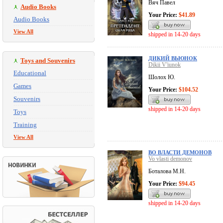
Вяч Павел
Audio Books
Your Price:
$41.89
Audio Books
View All
shipped in 14-20 days
ДИКИЙ ВЬЮНОК
Toys and Souvenirs
Dikii V'iunok
Educational
Шолох Ю.
Games
Your Price:
$104.52
Souvenirs
shipped in 14-20 days
Toys
Training
View All
ВО ВЛАСТИ ДЕМОНОВ
Vo vlasti demonov
Боталова М.Н.
Your Price:
$94.45
shipped in 14-20 days