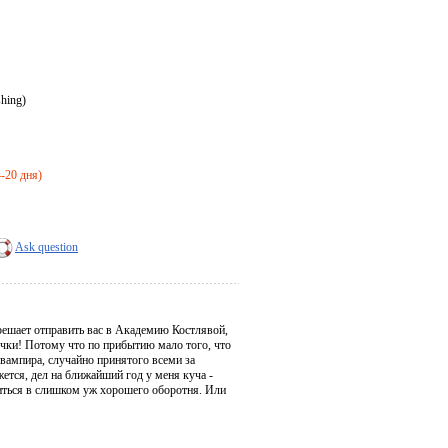
hing)
4-20 дня)
Ask question
 решает отправить вас в Академию Костлявой,
очки! Потому что по прибытию мало того, что
 вампира, случайно принятого всеми за
жется, дел на ближайший год у меня куча -
биться в слишком уж хорошего оборотня. Или