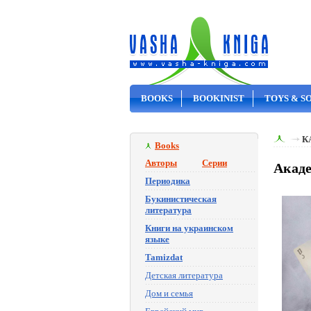
BOOKS
BOOKINIST
TOYS & S
ON SALE
К
Books
Авторы
Серии
Акаде
Периодика
Букинистическая
литература
Книги на украинском
языке
Tamizdat
Детская литература
Дом и семья