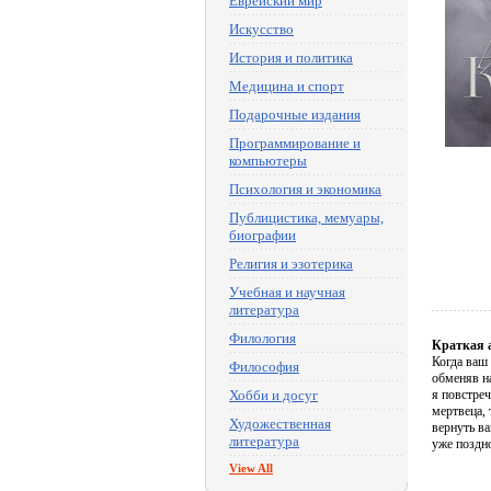
Еврейский мир
Искусство
История и политика
Медицина и спорт
Подарочные издания
Программирование и
компьютеры
Психология и экономика
Публицистика, мемуары,
биографии
Религия и эзотерика
Учебная и научная
литература
Филология
Краткая 
Когда ваш
Философия
обменяв на
Хобби и досуг
я повстре
мертвеца, 
Художественная
вернуть ва
литература
уже поздно
View All