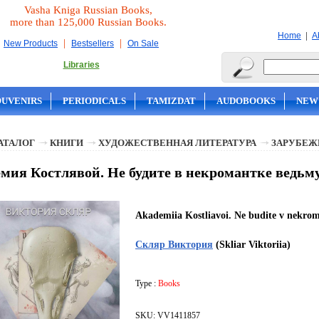
Vasha Kniga Russian Books,
more than 125,000 Russian Books.
|
Home
A
|
|
New Products
Bestsellers
On Sale
Libraries
OUVENIRS
PERIODICALS
TAMIZDAT
AUDOBOOKS
NEW
АТАЛОГ
КНИГИ
ХУДОЖЕСТВЕННАЯ ЛИТЕРАТУРА
ЗАРУБЕЖ
мия Костлявой. Не будите в некромантке ведьм
Akademiia Kostliavoi. Ne budite v nekro
Скляр Виктория
(Skliar Viktoriia)
Type :
Books
SKU: VV1411857