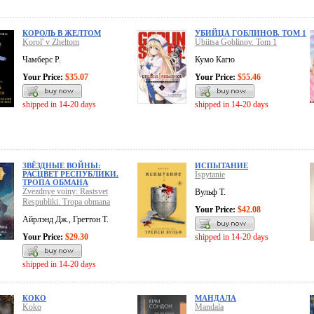
КОРОЛЬ В ЖЕЛТОМ
УБИЙЦА ГОБЛИНОВ. ТОМ 1
Korol' v Zheltom
Ubiitsa Goblinov. Tom 1
Чамберс Р.
Кумо Кагю
Your Price:
$35.07
Your Price:
$55.46
shipped in 14-20 days
shipped in 14-20 days
ЗВЁЗДНЫЕ ВОЙНЫ:
ИСПЫТАНИЕ
РАСЦВЕТ РЕСПУБЛИКИ.
Ispytanie
ТРОПА ОБМАНА
Zvezdnye voiny: Rastsvet
Вульф Т.
Respubliki. Tropa obmana
Your Price:
$42.08
Айрлэнд Дж., Греттон Т.
Your Price:
$29.30
shipped in 14-20 days
shipped in 14-20 days
КОКО
МАНДАЛА
Koko
Mandala