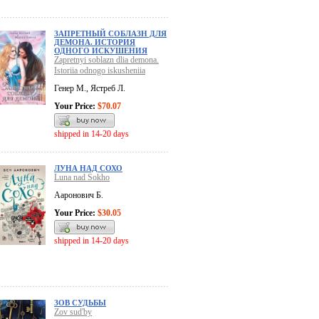
ЗАПРЕТНЫЙ СОБЛАЗН ДЛЯ
ДЕМОНА. ИСТОРИЯ
ОДНОГО ИСКУШЕНИЯ
Zapretnyi soblazn dlia demona.
Istoriia odnogo iskusheniia
Генер М., Ястреб Л.
Your Price:
$70.07
shipped in 14-20 days
ЛУНА НАД СОХО
Luna nad Sokho
Ааронович Б.
Your Price:
$30.05
shipped in 14-20 days
ЗОВ СУДЬБЫ
Zov sud'by