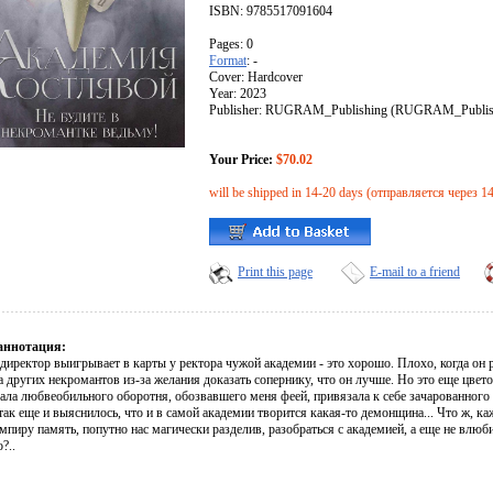
ISBN: 9785517091604
Pages: 0
Format
: -
Cover: Hardcover
Year: 2023
Publisher: RUGRAM_Publishing (RUGRAM_Publis
Your Price:
$70.02
will be shipped in 14-20 days (отправляется через 1
Print this page
E-mail to a friend
аннотация:
 директор выигрывает в карты у ректора чужой академии - это хорошо. Плохо, когда он
 других некромантов из-за желания доказать сопернику, что он лучше. Но это еще цвет
чала любвеобильного оборотня, обозвавшего меня феей, привязала к себе зачарованного
так еще и выяснилось, что и в самой академии творится какая-то демонщина... Что ж, ка
мпиру память, попутно нас магически разделив, разобраться с академией, а еще не влю
?..