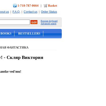
1-718-787-0664
|
Basket
|
|
|
bout us
F.A.Q.
Contact us
Order Status
Russian keyboard
Advanced search
 BOOKS
BESTSELLERS
НАЯ ФАНТАСТИКА
у! - Скляр Виктория
mantke ved'mu!