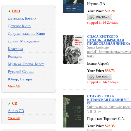
Наумов Л.А.
DVD
Your Price:
$93.20
Детектив, Боевик
shipped in 14-20 days
Детское Кино
Документальное Кино
СПАСА КРОТКОГО
ПЕЧАЛЬ...ИЗБРАННАЯ
Драма. Мелодрама
ПРАВОСЛАВНАЯ ЛИРИКА
Spasa krotkogo
Классика
pechal'...Izbrannaia pravoslavna
Комедия
lirika
Есенин Сергей
Музыка. Опера. Балет
Your Price:
$36.73
Русский Сериал
Юмор, Сатира
shipped in 14-20 days
View All
СТИХИЯ СТИХА.
КИТАЙСКАЯ ПОЭЗИЯ VII–
CD
ВВ
Stikhiia stikha. Kitaiskaia poezi
Audio CD
VII–X vv
View All
Пер. с кит. Торопцев С.А.
Your Price:
$26.35