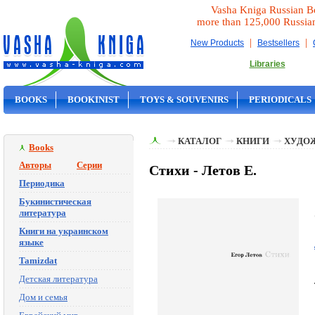
Vasha Kniga Russian B
more than 125,000 Russia
|
|
New Products
Bestsellers
Libraries
BOOKS
BOOKINIST
TOYS & SOUVENIRS
PERIODICALS
ON SALE
КАТАЛОГ
КНИГИ
ХУДО
Books
Авторы
Серии
Стихи - Летов Е.
Периодика
Букинистическая
литература
Книги на украинском
языке
Tamizdat
Детская литература
Дом и семья