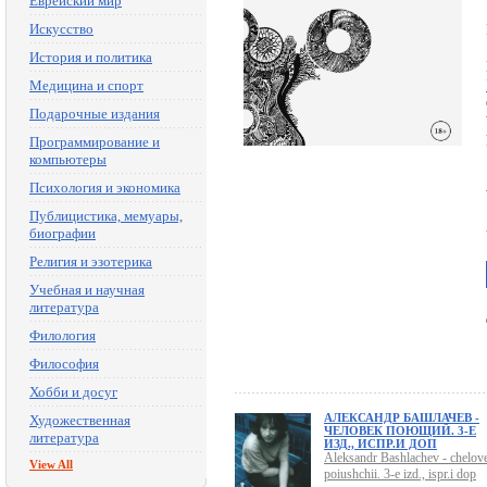
Еврейский мир
Искусство
История и политика
Медицина и спорт
Подарочные издания
Программирование и
компьютеры
Психология и экономика
Публицистика, мемуары,
биографии
Религия и эзотерика
Учебная и научная
литература
Филология
Философия
Хобби и досуг
АЛЕКСАНДР БАШЛАЧЕВ -
Художественная
ЧЕЛОВЕК ПОЮЩИЙ. 3-Е
литература
ИЗД., ИСПР.И ДОП
Aleksandr Bashlachev - chelov
View All
poiushchii. 3-e izd., ispr.i dop