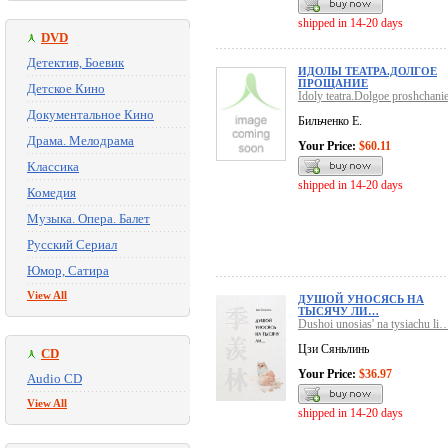
shipped in 14-20 days
DVD
Детектив, Боевик
ИДОЛЫ ТЕАТРА.ДОЛГОЕ
ПРОЩАНИЕ
Детское Кино
Idoly teatra.Dolgoe proshchani
Документальное Кино
Бильченко Е.
Драма. Мелодрама
Your Price:
$60.11
Классика
shipped in 14-20 days
Комедия
Музыка. Опера. Балет
Русский Сериал
Юмор, Сатира
View All
ДУШОЙ УНОСЯСЬ НА
ТЫСЯЧУ ЛИ…
Dushoi unosias' na tysiachu li
Цзи Сяньлинь
CD
Your Price:
$36.97
Audio CD
View All
shipped in 14-20 days