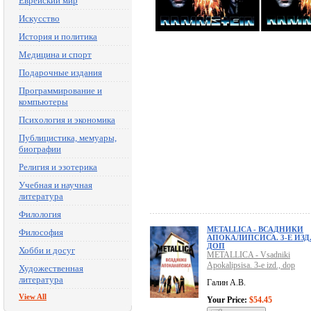
Еврейский мир
Искусство
История и политика
Медицина и спорт
Подарочные издания
Программирование и
компьютеры
Психология и экономика
Публицистика, мемуары,
биографии
Религия и эзотерика
Учебная и научная
литература
Филология
METALLICA - ВСАДНИКИ
Философия
АПОКАЛИПСИСА. 3-Е ИЗД.
ДОП
Хобби и досуг
METALLICA - Vsadniki
Apokalipsisa. 3-e izd., dop
Художественная
литература
Галин А.В.
View All
Your Price:
$54.45