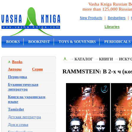
Vasha Kniga Russian B
more than 125,000 Russia
|
|
New Products
Bestsellers
Libraries
BOOKS
BOOKINIST
TOYS & SOUVENIRS
PERIODICALS
ON SALE
КАТАЛОГ
КНИГИ
ИСКУ
Books
Авторы
Серии
RAMMSTEIN: В 2-х ч (ком
Периодика
Букинистическая
литература
Книги на украинском
языке
Tamizdat
Детская литература
Дом и семья