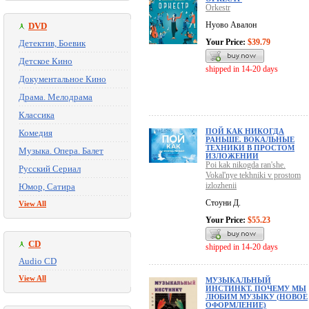
Orkestr
Нуово Авалон
DVD
Your Price:
$39.79
Детектив, Боевик
Детское Кино
shipped in 14-20 days
Документальное Кино
Драма. Мелодрама
Классика
ПОЙ КАК НИКОГДА
Комедия
РАНЬШЕ. ВОКАЛЬНЫЕ
ТЕХНИКИ В ПРОСТОМ
Музыка. Опера. Балет
ИЗЛОЖЕНИИ
Poi kak nikogda ran'she.
Русский Сериал
Vokal'nye tekhniki v prostom
izlozhenii
Юмор, Сатира
Стоуни Д.
View All
Your Price:
$55.23
CD
shipped in 14-20 days
Audio CD
View All
МУЗЫКАЛЬНЫЙ
ИНСТИНКТ. ПОЧЕМУ МЫ
ЛЮБИМ МУЗЫКУ (НОВОЕ
ОФОРМЛЕНИЕ)