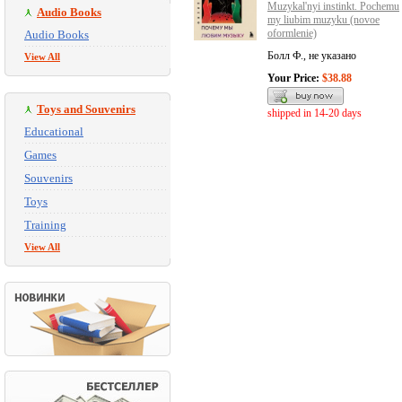
Muzykal'nyi instinkt. Pochemu
Audio Books
my liubim muzyku (novoe
oformlenie)
Audio Books
Болл Ф., не указано
View All
Your Price:
$38.88
Toys and Souvenirs
shipped in 14-20 days
Educational
Games
Souvenirs
Toys
Training
View All