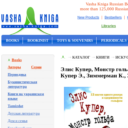
Vasha Kniga Russian B
more than 125,000 Russia
|
|
New Products
Bestsellers
Libraries
BOOKS
BOOKINIST
TOYS & SOUVENIRS
PERIODICALS
ON SALE
КАТАЛОГ
КНИГИ
ИСКУ
Books
Авторы
Серии
Элис Купер, Монстр голь
Периодика
Купер Э., Зиммерман К.,
Букинистическая
литература
Книги на украинском
языке
Tamizdat
Детская литература
Дом и семья