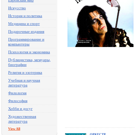
Еврейский мир
Искусство
История и политика
Медицина и спорт
Подарочные издания
Программирование и
компьютеры
Психология и экономика
Публицистика, мемуары,
биографии
Религия и эзотерика
Учебная и научная
литература
Филология
Философия
Хобби и досуг
Художественная
литература
View All
ОРКЕСТР