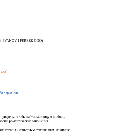
N, IVANOV I FERBER OOO)
 дня)
Ask question
", уверены: чтобы найти настоящую любовь,
троены романтические отношения.
авно готовы к серьезным отношениям, но они не