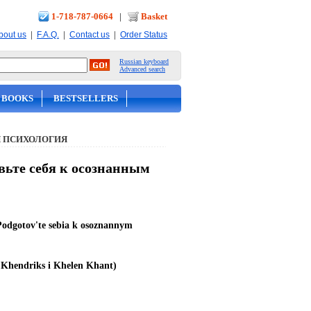
1-718-787-0664
|
Basket
|
|
|
bout us
F.A.Q.
Contact us
Order Status
Russian keyboard
Advanced search
 BOOKS
BESTSELLERS
 ПСИХОЛОГИЯ
вьте себя к осознанным
. Podgotov'te sebia k osoznannym
 Khendriks i Khelen Khant)