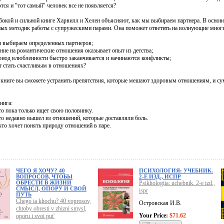
ся и "тот самый" человек все не появляется?
убокой и сильной книге Харвилл и Хелен объясняют, как мы выбираем партнера. В основ
ых методик работы с супружескими парами. Она поможет ответить на волнующие многи
 выбираем определенных партнеров;
ние на романтические отношения оказывает опыт из детства;
риод влюбленности быстро заканчивается и начинаются конфликты;
т стать счастливым в отношениях?
 книге вы сможете устранить препятствия, которые мешают здоровым отношениям, и су
нига:
то пока только ищет свою половинку.
то недавно вышел из отношений, которые доставляли боль.
кто хочет понять природу отношений в паре.
ЧЕГО Я ХОЧУ? 40
ПСИХОЛОГИЯ: УЧЕБНИК.
ВОПРОСОВ, ЧТОБЫ
2-Е ИЗД., ИСПР
ОБРЕСТИ В ЖИЗНИ
Psikhologiia: uchebnik. 2-e izd.,
СМЫСЛ, ОПОРУ И СВОЙ
ispr
ПУТЬ
Chego ia khochu? 40 voprosov,
Островская И.В.
chtoby obresti v zhizni smysl,
Your Price:
$71.62
oporu i svoi put'