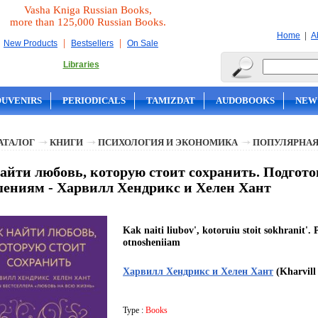
Vasha Kniga Russian Books,
more than 125,000 Russian Books.
|
Home
A
|
|
New Products
Bestsellers
On Sale
Libraries
OUVENIRS
PERIODICALS
TAMIZDAT
AUDOBOOKS
NEW
АТАЛОГ
КНИГИ
ПСИХОЛОГИЯ И ЭКОНОМИКА
ПОПУЛЯРНАЯ
айти любовь, которую стоит сохранить. Подгото
ениям - Харвилл Хендрикс и Хелен Хант
Kak naiti liubov', kotoruiu stoit sokhranit'
otnosheniiam
Харвилл Хендрикс и Хелен Хант
(Kharvill
Type :
Books